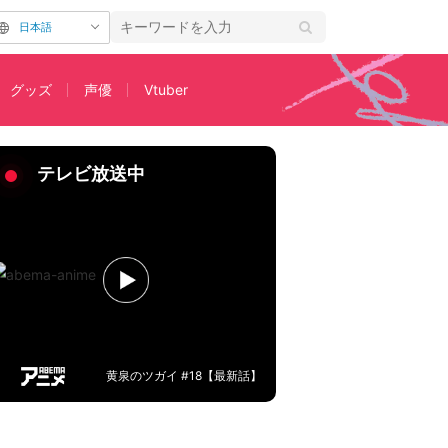
日本語
グッズ
声優
Vtuber
ット公開
テレビ放送中
黄泉のツガイ #18【最新話】