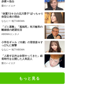
赤裸々告白
愛のハイエナ
“体重72キロの北川景子”ぽっちゃり
体型公表の理由
ななにー 地下ABEMA
「ゴミ屋敷」「孤独死」布川敏和の
離婚後の絶望生活
ABEMAエンタメ
小学生ギャル（12歳）の登校姿＆す
っぴんに衝撃
ななにー 地下ABEMA
「人殺す以外は全部やってきた」総
長時代を公開した人気芸人
愛のハイエナ
もっと見る