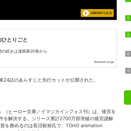
ABEMAでみる
のひとりごと
期の続きは漫画第20巻から
Amazon.co.jp
第24話のあらすじと先行カットが公開された。
』（ヒーロー文庫／イマジカインフォス刊）は、後宮を
件を解決する、シリーズ累計2700万部突破の後宮謎解
務めるのは長沼範裕氏で、TOHO animation