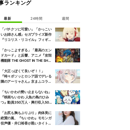
事ランキング
最新
24時間
週間
「バチクソに可愛い」「かっこい
いお姉さん感」セガプライズ新作
『リコリス・リコイル』フィギュ
ア解禁に反響続々
「かっこよすぎる」「最高のエン
ドカード」と反響、アニメ『攻殻
機動隊 THE GHOST IN THE SHEL
L』第5話エンドカード公開
「大正っぽくて良いぞ！！」
『時々ボソッとロシア語でデレる
隣のアーリャさん』京まふコラボ
の特別衣装ビジュアルに絶賛の声
「ちいかわの勢い止まらないね」
『映画ちいかわ 人魚の島のひみ
つ』動員350万人・興行収入50億
円突破が大きな話題に
「お尻も胸もぷりぷり」肉体美に
絶賛の嵐、『ちいかわ』モモンガ
役声優・井口裕香が黒いタイトウ
ェアのトレーニング風景公開