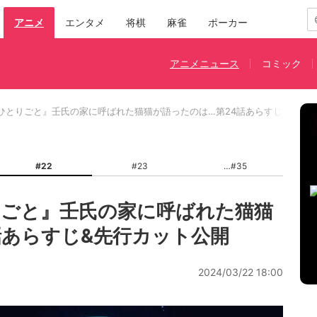
アニメ
エンタメ
将棋
麻雀
ポーカー
アニメニュース
コミック
ひとりごと』壬氏の家に呼ばれた猫猫が語ったのは…第24話あらすじ&先行カ
#22
#23
#35
ごと』壬氏の家に呼ばれた猫猫
話あらすじ&先行カット公開
2024/03/22 18:00