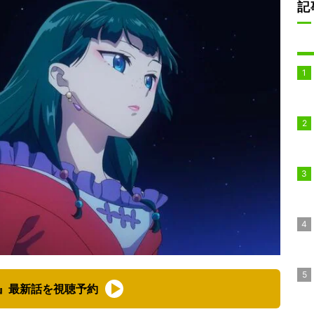
記
』最新話を視聴予約