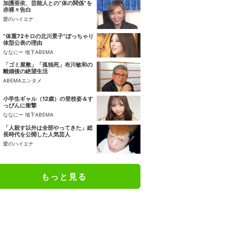
加護亜依、芸能人との“体の関係”を
赤裸々告白
愛のハイエナ
“体重72キロの北川景子”ぽっちゃり
体型公表の理由
ななにー 地下ABEMA
「ゴミ屋敷」「孤独死」布川敏和の
離婚後の絶望生活
ABEMAエンタメ
小学生ギャル（12歳）の登校姿＆す
っぴんに衝撃
ななにー 地下ABEMA
「人殺す以外は全部やってきた」総
長時代を公開した人気芸人
愛のハイエナ
もっと見る