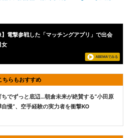
像】電撃参戦した「マッチングアプリ」で出会
男女
ABEMAでみる
育ちでずっと底辺…朝倉未来が絶賛する“小田原
嘩自慢”、空手経験の実力者を衝撃KO