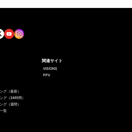
tt
Yout
Insta
ube
gram
関連サイト
VISIONS
PPV
ング（最新）
ング（24時間）
ング（週間）
一覧