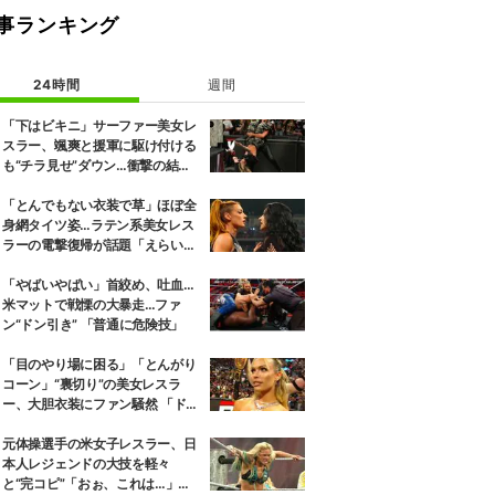
事ランキング
24時間
週間
「下はビキニ」サーファー美女レ
スラー、颯爽と援軍に駆け付ける
も“チラ見せ”ダウン…衝撃の結末
にファン騒然
「とんでもない衣装で草」ほぼ全
身網タイツ姿…ラテン系美女レス
ラーの電撃復帰が話題「えらいセ
クシー」
「やばいやばい」首絞め、吐血…
米マットで戦慄の大暴走…ファ
ン“ドン引き” 「普通に危険技」
「目のやり場に困る」「とんがり
コーン」“裏切り”の美女レスラ
ー、大胆衣装にファン騒然 「ドロ
ンジョみたいな恰好」
元体操選手の米女子レスラー、日
本人レジェンドの大技を軽々
と“完コピ”「おぉ、これは…」実