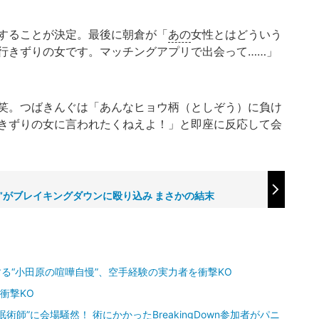
することが決定。最後に朝倉が「
あの
女性とはどういう
行きずりの女です。マッチングアプリで出会って……」
笑。つばきんぐは「あんなヒョウ柄（としぞう）に負け
きずりの女に言われたくねえよ！」と即座に反応して会
”がブレイキングダウンに殴り込み まさかの結末
る“小田原の喧嘩自慢”、空手経験の実力者を衝撃KO
衝撃KO
師”に会場騒然！ 術にかかったBreakingDown参加者がパニ