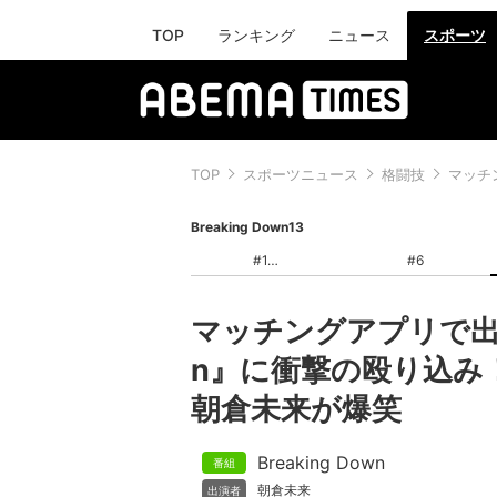
TOP
ランキング
ニュース
スポーツ
TOP
スポーツニュース
格闘技
マッチ
Breaking Down13
#1
#6
マッチングアプリで出会
n』に衝撃の殴り込み
朝倉未来が爆笑
Breaking Down
朝倉未来