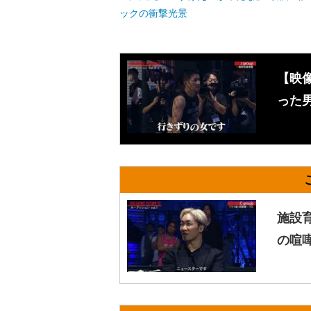
ックの衝撃光景
【映
った
施設
の喧