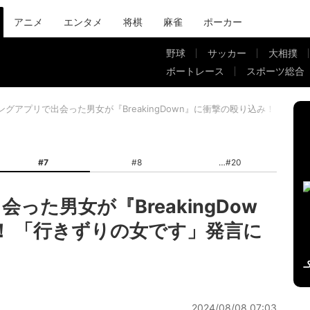
アニメ
エンタメ
将棋
麻雀
ポーカー
野球
サッカー
大相撲
ボートレース
スポーツ総合
ングアプリで出会った男女が『BreakingDown』に衝撃の殴り込み！ 「
#7
#8
#20
った男女が『BreakingDow
！ 「行きずりの女です」発言に
2024/08/08 07:03