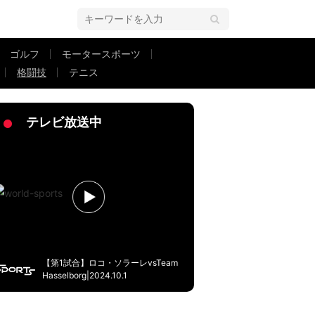
ゴルフ
モータースポーツ
格闘技
テニス
行きずりの女です」発言に朝倉未来が爆笑
テレビ放送中
【第1試合】ロコ・ソラーレvsTeam
Hasselborg|2024.10.1