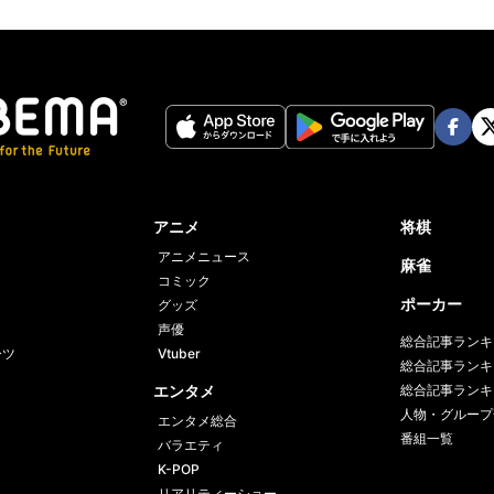
Face
Twi
book
er
アニメ
将棋
アニメニュース
麻雀
コミック
ポーカー
グッズ
声優
総合記事ランキ
ーツ
Vtuber
総合記事ランキ
エンタメ
総合記事ランキ
人物・グループ
エンタメ総合
番組一覧
バラエティ
K-POP
リアリティーショー