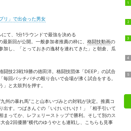
プリ」で出会った男女
ルにて、1分1ラウンドで最強を決める
ションの最新回が公開。一般参加者推薦の枠に、
格闘技
動画
の
参加し、「とっておきの逸材を連れてきた」と朝倉、瓜
闘技23戦19勝の徳田洋。格闘技団体「DEEP」の試合
「毎回バッチバチの殴り合いで会場が沸く試合をする。
う」と太鼓判を押す。
九州の暴れ馬”こと山本いづみとの対戦が決定。推薦コ
り出す。つばきんぐの「いけいけいけ！」「相手引いて
相まってか、レフェリーストップで勝利。そして別のス
本大会2回優勝”横代のゆうやとも連戦し、こちらも見事