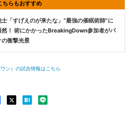
純士「すげえのが来たな」“最強の催眠術師”に
然！ 術にかかったBreakingDown参加者がパ
クの衝撃光景
ングダウン）の試合情報はこちら
Twit
ter