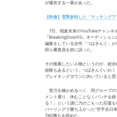
が爆笑する一幕があった。
【映像】電撃参戦した「マッチングア
7日、朝倉未来のYouTubeチャンネ
『BreakingDown13』オーディ
編集をしている女性「つばきんぐ」が
田ら審査員を前に語った。
その推薦したい人物というのが、総合格
経験もあるという。つばきんぐいわく
ブレイキングダウンに向いていると思
実力を確かめるべく、同グループの“
メント通り、休むことなくパンチを繰
る！」という謎に力のこもった応援も
パーリングで勝ち上がった“空手全日
TKO勝ちを収めた。