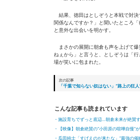
結果、徳田はとしぞうと本戦で対決
関係なんですか？」と聞いたところ「
と意外な出会いを明かす。
まさかの展開に朝倉も声を上げて爆
ねぇから」と言うと、としぞうは「行
場が笑いに包まれた。
「千葉で知らない奴はない」“路上の狂人
こんな記事も読まれています
施設育ちでずっと底辺…朝倉未来が絶賛す
【映像】朝倉絶賛の“小田原の喧嘩自慢”が
瓜田純士「すげえのが来たな」“最強の催眠術