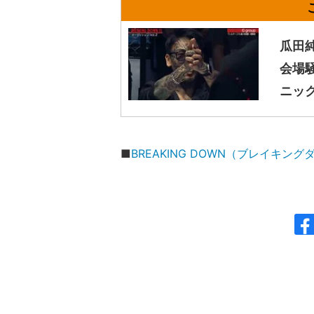
瓜田
会場騒
ニッ
■
BREAKING DOWN（ブレイキ