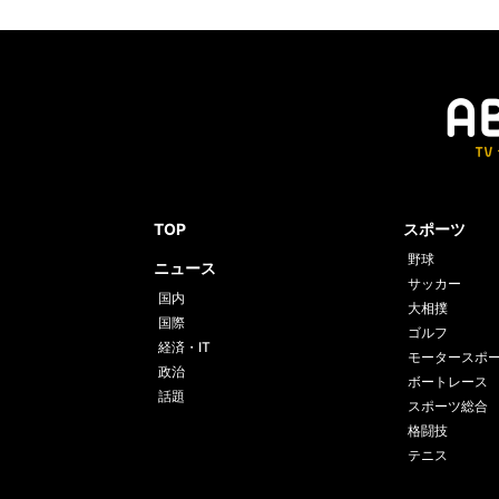
TOP
スポーツ
野球
ニュース
サッカー
国内
大相撲
国際
ゴルフ
経済・IT
モータースポ
政治
ボートレース
話題
スポーツ総合
格闘技
テニス