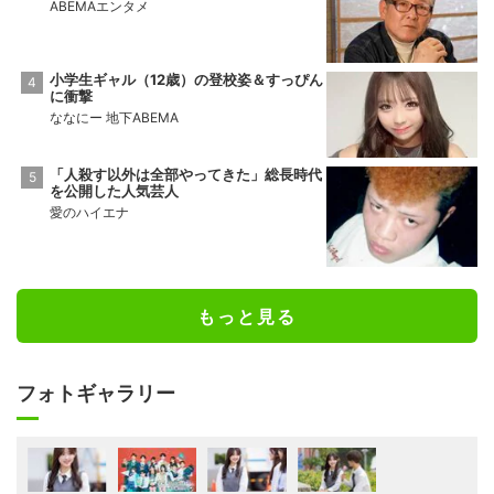
ABEMAエンタメ
小学生ギャル（12歳）の登校姿＆すっぴん
に衝撃
ななにー 地下ABEMA
「人殺す以外は全部やってきた」総長時代
を公開した人気芸人
愛のハイエナ
もっと見る
フォトギャラリー