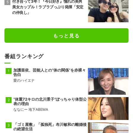
付き合って3年！『今日好き』憧れの美男
美女カップル！ラブラブっぷり発揮「安定
の仲良し」
もっと見る
番組ランキング
加護亜依、芸能人との“体の関係”を赤裸々
告白
愛のハイエナ
“体重72キロの北川景子”ぽっちゃり体型公
表の理由
ななにー 地下ABEMA
「ゴミ屋敷」「孤独死」布川敏和の離婚後
の絶望生活