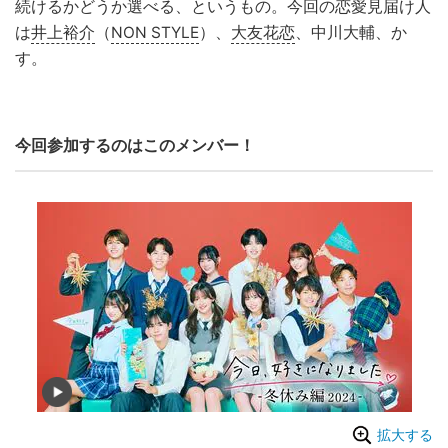
続けるかどうか選べる、というもの。今回の恋愛見届け人
は
井上裕介
（
NON STYLE
）、
大友花恋
、中川大輔、か
す。
今回参加するのはこのメンバー！
拡大する