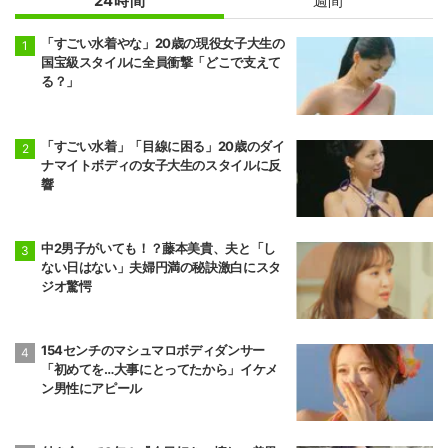
24時間
週間
「すごい水着やな」20歳の現役女子大生の
国宝級スタイルに全員衝撃「どこで支えて
る？」
「すごい水着」「目線に困る」20歳のダイ
ナマイトボディの女子大生のスタイルに反
響
中2男子がいても！？藤本美貴、夫と「し
ない日はない」夫婦円満の秘訣激白にスタ
ジオ驚愕
154センチのマシュマロボディダンサー
「初めてを…大事にとってたから」イケメ
ン男性にアピール