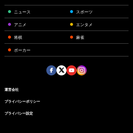
ニュース
スポーツ
アニメ
エンタメ
将棋
麻雀
ポーカー
Face
Twitt
Yout
Insta
運営会社
boo
er
ube
gra
k
m
プライバシーポリシー
プライバシー設定
お問い合わせ