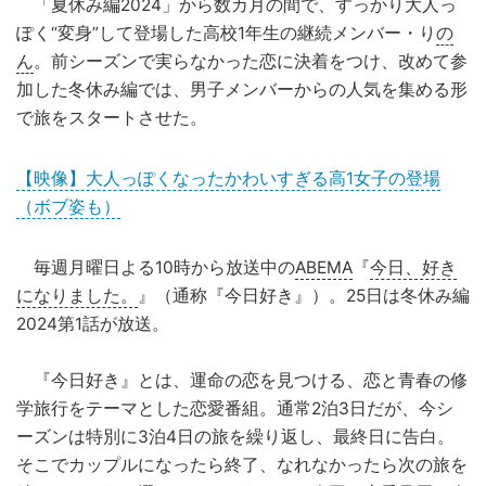
「夏休み編2024」から数カ月の間で、すっかり大人っ
ぽく“変身”して登場した高校1年生の継続メンバー・り
の
ん
。前シーズンで実らなかった恋に決着をつけ、改めて参
加した冬休み編では、男子メンバーからの人気を集める形
で旅をスタートさせた。
【映像】大人っぽくなったかわいすぎる高1女子の登場
（ボブ姿も）
毎週月曜日よる10時から放送中の
ABEMA
『
今日、好き
になりました。
』（通称『今日好き』）。25日は冬休み編
2024第1話が放送。
『今日好き』とは、運命の恋を見つける、恋と青春の修
学旅行をテーマとした恋愛番組。通常2泊3日だが、今シ
ーズンは特別に3泊4日の旅を繰り返し、最終日に告白。
そこでカップルになったら終了、なれなかったら次の旅を