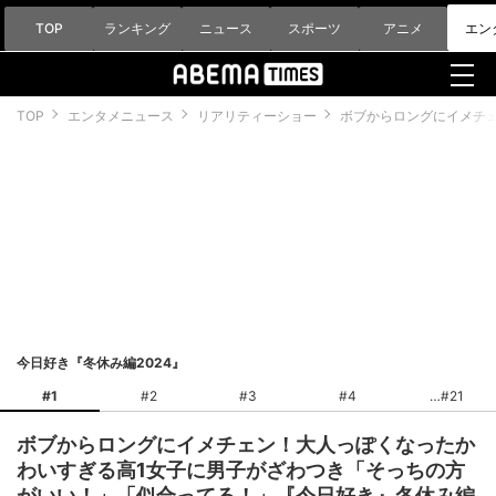
TOP
ランキング
ニュース
スポーツ
アニメ
エン
TOP
エンタメニュース
リアリティーショー
ボブからロングにイメチェ
今日好き『冬休み編2024』
#1
#2
#3
#4
#21
ボブからロングにイメチェン！大人っぽくなったか
わいすぎる高1女子に男子がざわつき「そっちの方
がいい！」「似合ってる！」『今日好き』冬休み編