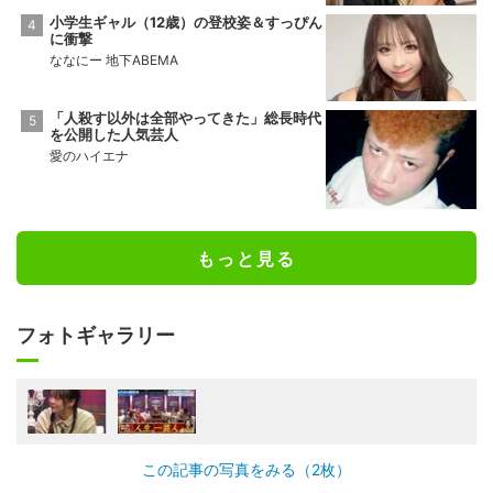
小学生ギャル（12歳）の登校姿＆すっぴん
に衝撃
ななにー 地下ABEMA
「人殺す以外は全部やってきた」総長時代
を公開した人気芸人
愛のハイエナ
もっと見る
フォトギャラリー
この記事の写真をみる（2枚）