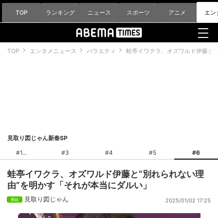
TOP
ランキング
ニュース
スポーツ
アニメ
エン
TOP
エンタメニュース
バラエティ
蛙亭イワクラ、オズワルド伊藤と“
見取り図じゃん新春SP
#1
#3
#4
#5
#6
蛙亭イワクラ、オズワルド伊藤と“別れられない理
由”を明かす「それが本当にダルい」
見取り図じゃん
2025/01/02 17:25