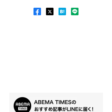
Twit
ter