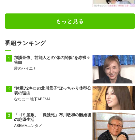
もっと見る
番組ランキング
加護亜依、芸能人との“体の関係”を赤裸々
告白
愛のハイエナ
“体重72キロの北川景子”ぽっちゃり体型公
表の理由
ななにー 地下ABEMA
「ゴミ屋敷」「孤独死」布川敏和の離婚後
の絶望生活
ABEMAエンタメ