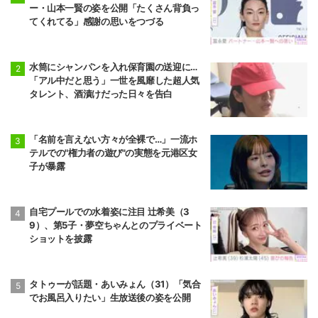
ー・山本一賢の姿を公開「たくさん背負っ
てくれてる」感謝の思いをつづる
水筒にシャンパンを入れ保育園の送迎に…
「アル中だと思う」一世を風靡した超人気
タレント、酒漬けだった日々を告白
「名前を言えない方々が全裸で…」一流ホ
テルでの"権力者の遊び"の実態を元港区女
子が暴露
自宅プールでの水着姿に注目 辻希美（3
9）、第5子・夢空ちゃんとのプライベート
ショットを披露
タトゥーが話題・あいみょん（31）「気合
でお風呂入りたい」生放送後の姿を公開