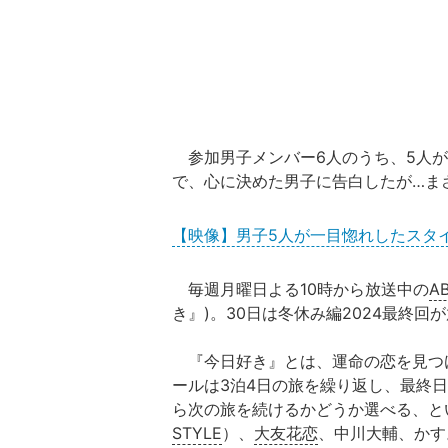
参加男子メンバー6人のうち、5人が
で、心に決めた男子に告白したが…ま
【映像】男子5人が一目惚れしたスタ
毎週月曜日よる10時から放送中の
A
き』)。30日は冬休み編2024最終回
『今日好き』とは、運命の恋を見つ
ールは3泊4日の旅を繰り返し、最終
ら次の旅を続けるかどうか選べる、と
STYLE
）、
大友花恋
、中川大輔、かす