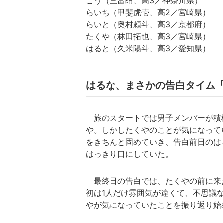
こう（三富昂、高3／神奈川県）
らいち（甲斐虎壱、高2／宮崎県）
らいと（奥村頼斗、高3／京都府）
たくや（林田拓也、高3／宮崎県）
はると（久米陽斗、高3／愛知県）
はるな、まさかの告白タイム
旅のスタートでは男子メンバーが積
や。しかしたくやのことが気になって
をきちんと固めていき、告白前日のは
はっきり口にしていた。
最終日の告白では、たくやの前に来
初は1人だけ雰囲気が違くて、不思議
やが気になっていたことを振り返り始