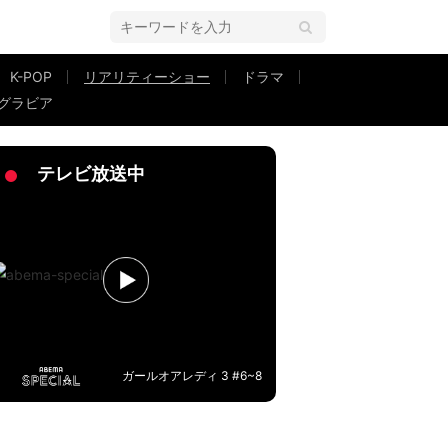
K-POP
リアリティーショー
ドラマ
グラビア
の答えに相手の男子が呆然「ちょっと1人になりたい。何も考えたくない」『
テレビ放送中
ガールオアレディ 3 #6~8