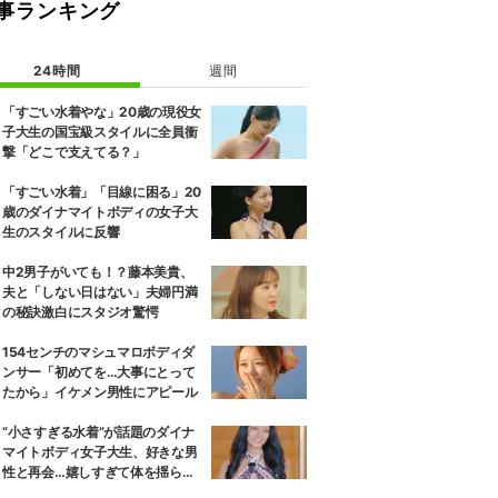
事ランキング
24時間
週間
「すごい水着やな」20歳の現役女
子大生の国宝級スタイルに全員衝
撃「どこで支えてる？」
「すごい水着」「目線に困る」20
歳のダイナマイトボディの女子大
生のスタイルに反響
中2男子がいても！？藤本美貴、
夫と「しない日はない」夫婦円満
の秘訣激白にスタジオ驚愕
154センチのマシュマロボディダ
ンサー「初めてを…大事にとって
たから」イケメン男性にアピール
“小さすぎる水着”が話題のダイナ
マイトボディ女子大生、好きな男
性と再会…嬉しすぎて体を揺らし
ながら小走り！