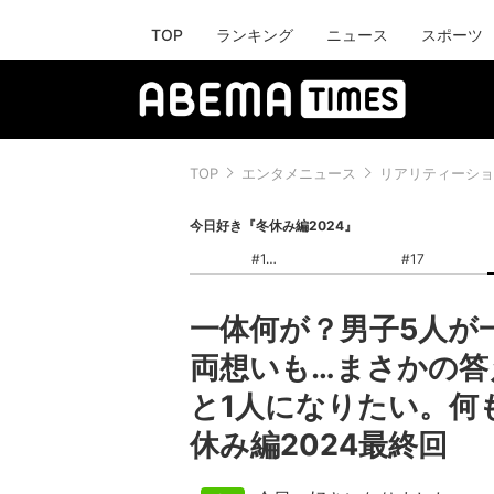
TOP
ランキング
ニュース
スポーツ
TOP
エンタメニュース
リアリティーショ
今日好き『冬休み編2024』
#1
#17
一体何が？男子5人が
両想いも…まさかの答
と1人になりたい。何
休み編2024最終回