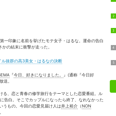
第一印象に名前を挙げたモテ女子・はるな。運命の告白
さかの結末に衝撃が走った。
イル抜群の高3美女・はるなの決断
BEMA
『
今日、好きになりました。
』(通称『今日好
が放送。
ける、恋と青春の修学旅行をテーマとした恋愛番組。ル
日に告白。そこでカップルになったら終了、なれなかった
いうもの。今回の恋愛見届け人は
井上裕介
（
NON
。