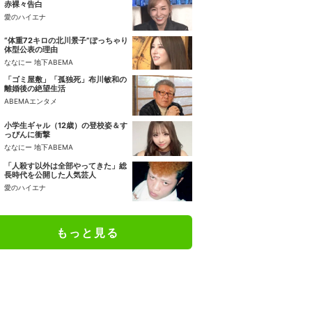
赤裸々告白
愛のハイエナ
“体重72キロの北川景子”ぽっちゃり
体型公表の理由
ななにー 地下ABEMA
「ゴミ屋敷」「孤独死」布川敏和の
離婚後の絶望生活
ABEMAエンタメ
小学生ギャル（12歳）の登校姿＆す
っぴんに衝撃
ななにー 地下ABEMA
「人殺す以外は全部やってきた」総
長時代を公開した人気芸人
愛のハイエナ
もっと見る