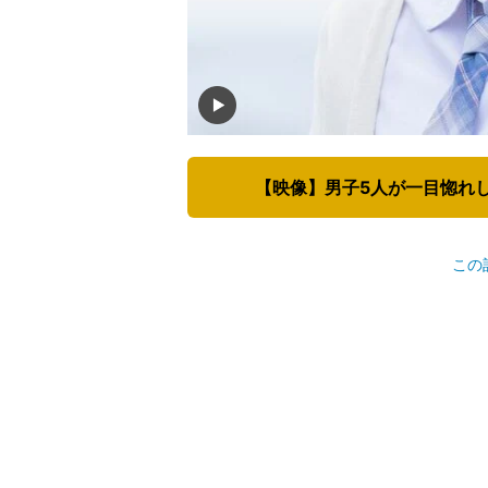
【映像】男子5人が一目惚れ
この