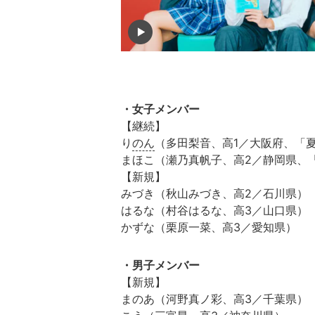
・女子メンバー
【継続】
り
のん
（多田梨音、高1／大阪府、「夏
まほこ（瀬乃真帆子、高2／静岡県、
【新規】
みづき（秋山みづき、高2／石川県）
はるな（村谷はるな、高3／山口県）
かずな（栗原一菜、高3／愛知県）
・男子メンバー
【新規】
まのあ（河野真ノ彩、高3／千葉県）