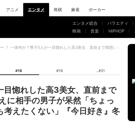
アニメ
エンタメ
将棋
麻雀
ポーカー
エンタメ総合
バラエティ
映画
音楽
HIPHOP
ー
一体何が？男子5人が一目惚れした高3美女、直前まで両想いも…まさか
#18
#19
#21
一目惚れした高3美女、直前まで
えに相手の男子が呆然「ちょっ
も考えたくない」『今日好き』冬