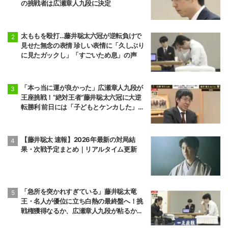
の挑戦者は広瀬章人九段に決定
太ももを殴打…藤井聡太六冠が逆転負けで
見せた無念の表情 珍しい表情に「久しぶり
に見たガックし」「すごいため息」の声
「本っ当に運が良かった」広瀬章人九段が
王座挑戦！“絶対王者”藤井聡太六冠に大逆
転勝利 前日には「子どもとケンカした」パ
パの顔も
【藤井聡太 速報】2026年最新の対局結
果・次戦予定まとめ｜リアルタイム更新
「急所を突かれすぎている」藤井聡太竜
王・名人が優位に立ち白熱の最終盤へ！挑
戦権獲得なるか、広瀬章人九段が粘るか／
将棋・王座戦