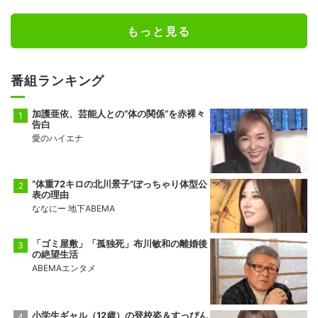
もっと見る
番組ランキング
加護亜依、芸能人との“体の関係”を赤裸々
告白
愛のハイエナ
“体重72キロの北川景子”ぽっちゃり体型公
表の理由
ななにー 地下ABEMA
「ゴミ屋敷」「孤独死」布川敏和の離婚後
の絶望生活
ABEMAエンタメ
小学生ギャル（12歳）の登校姿＆すっぴん