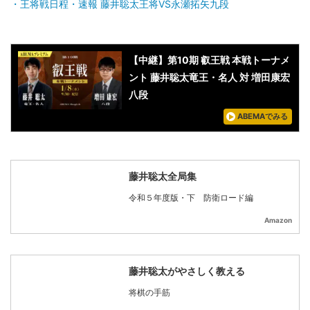
王将戦日程・速報 藤井聡太王将VS永瀬拓矢九段
【中継】第10期 叡王戦 本戦トーナメ
ント 藤井聡太竜王・名人 対 増田康宏
八段
ABEMAでみる
藤井聡太全局集
令和５年度版・下 防衛ロード編
Amazon
藤井聡太がやさしく教える
将棋の手筋