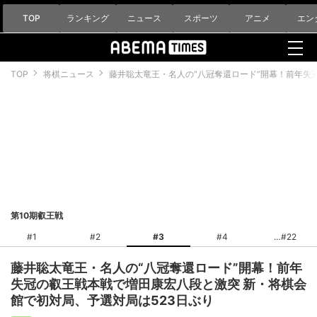
TOP
ランキング
ニュース
スポーツ
アニメ
エン
TOP
将棋ニュース
藤井聡太竜王・名人の“八冠奪還ロード”開幕！前年失
第10期叡王戦
#1
#2
#3
#4
#22
藤井聡太竜王・名人の“八冠奪還ロード”開幕！前年
失冠の叡王戦本戦で増田康宏八段と激突 新・将棋会
館で初対局、予選対局は523日ぶり