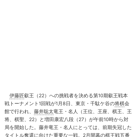
伊藤匠
叡王（22）への挑戦者を決める第10期叡王戦本
戦トーナメント1回戦が1月8日、東京・千駄ケ谷の
将棋
会
館で行われ、
藤井聡太
竜王・名人（王位、王座、棋王、王
将、棋聖、22）と増田康宏八段（27）が午前10時から対
局を開始した。藤井竜王・名人にとっては、前期失冠した
タイトル奪還に向けた重要な一戦。2月開幕の棋王戦五番