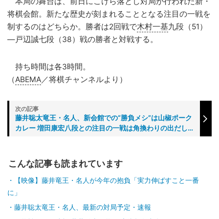
本局の舞台は、前日にこけら落とし対局が行われた新・
将棋会館。新たな歴史が刻まれることとなる注目の一戦を
制するのはどちらか。勝者は2回戦で
木村一基
九段（51）
―戸辺誠七段（38）戦の勝者と対戦する。
持ち時間は各3時間。
（
ABEMA
／将棋チャンネルより）
藤井聡太竜王・名人、新会館での“勝負メシ”は山椒ポーク
カレー 増田康宏八段との注目の一戦は角換わりの出だし
に／将棋・叡王戦本戦T
こんな記事も読まれています
【映像】藤井竜王・名人が今年の抱負「実力伸ばすこと一番
に」
藤井聡太竜王・名人、最新の対局予定・速報