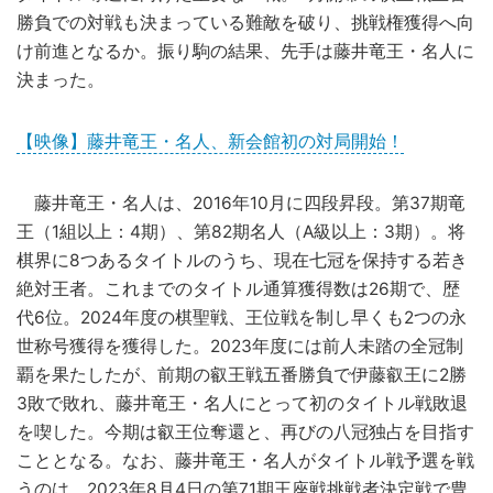
勝負での対戦も決まっている難敵を破り、挑戦権獲得へ向
け前進となるか。振り駒の結果、先手は藤井竜王・名人に
決まった。
【映像】藤井竜王・名人、新会館初の対局開始！
藤井竜王・名人は、2016年10月に四段昇段。第37期竜
王（1組以上：4期）、第82期名人（A級以上：3期）。将
棋界に8つあるタイトルのうち、現在七冠を保持する若き
絶対王者。これまでのタイトル通算獲得数は26期で、歴
代6位。2024年度の棋聖戦、王位戦を制し早くも2つの永
世称号獲得を獲得した。2023年度には前人未踏の全冠制
覇を果たしたが、前期の叡王戦五番勝負で伊藤叡王に2勝
3敗で敗れ、藤井竜王・名人にとって初のタイトル戦敗退
を喫した。今期は叡王位奪還と、再びの八冠独占を目指す
こととなる。なお、藤井竜王・名人がタイトル戦予選を戦
うのは、2023年8月4日の第71期王座戦挑戦者決定戦で
豊