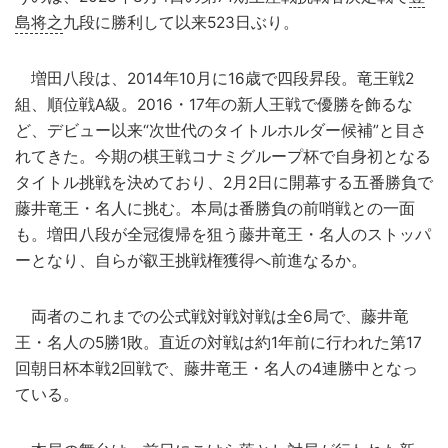
島将之
九段に勝利して以来523日ぶり。
増田八段は、2014年10月に16歳で四段昇段。竜王戦2
組、順位戦A級。2016・17年の新人王戦で優勝を飾るな
ど、デビュー以来“次世代のタイトルホルダー候補”と目さ
れてきた。今期の棋王戦コナミグループ杯で自身初となる
タイトル挑戦を決めており、2月2日に開幕する五番勝負で
藤井竜王・名人に挑む。本局は番勝負の前哨戦との一面
も。増田八段が全冠復帰を狙う藤井竜王・名人のストッパ
ーとなり、自らが叡王挑戦権獲得へ前進なるか。
両者のこれまでの公式戦対戦対戦は全6局で、藤井竜
王・名人の5勝1敗。直近の対戦は約1年前に行われた第17
回朝日杯本戦2回戦で、藤井竜王・名人の4連勝中となっ
ている。