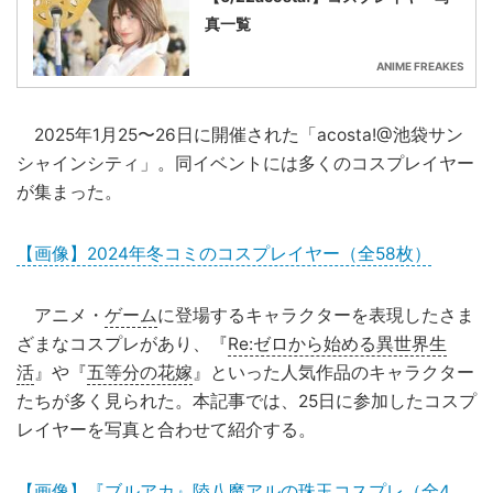
真一覧
ANIME FREAKES
2025年1月25〜26日に開催された「acosta!@池袋サン
シャインシティ」。同イベントには多くのコスプレイヤー
が集まった。
【画像】2024年冬コミのコスプレイヤー（全58枚）
アニメ・
ゲーム
に登場するキャラクターを表現したさま
ざまなコスプレがあり、『
Re:ゼロから始める異世界生
活
』や『
五等分の花嫁
』といった人気作品のキャラクター
たちが多く見られた。本記事では、25日に参加したコスプ
レイヤーを写真と合わせて紹介する。
【画像】『ブルアカ』陸八魔アルの珠玉コスプレ（全4