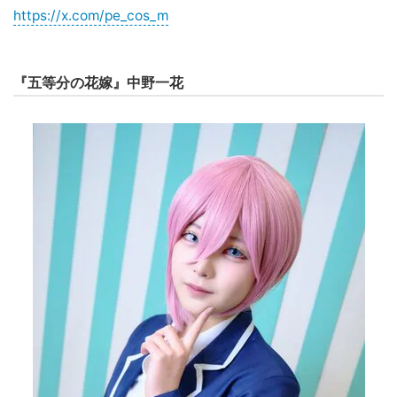
https://x.com/pe_cos_m
『五等分の花嫁』中野一花