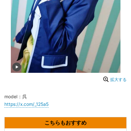
拡大する
model：呉
https://x.com/_125a5