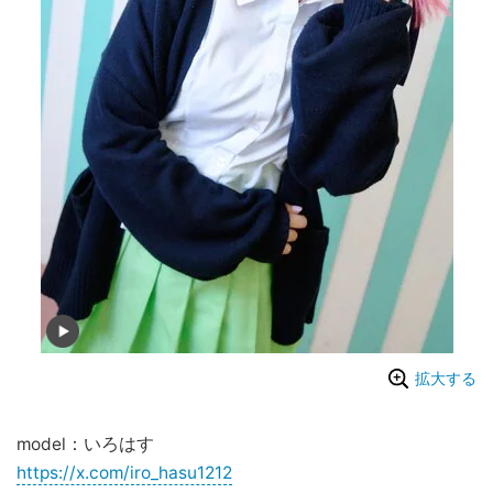
拡大する
model：いろはす
https://x.com/iro_hasu1212