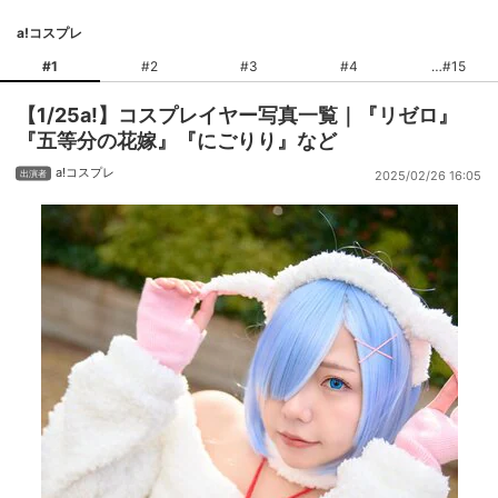
a!コスプレ
#1
#2
#3
#4
#15
【1/25a!】コスプレイヤー写真一覧｜『リゼロ』
『五等分の花嫁』『にごりり』など
a!コスプレ
2025/02/26 16:05