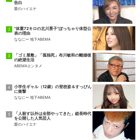
告白
愛のハイエナ
“体重72キロの北川景子”ぽっちゃり体型公
表の理由
ななにー 地下ABEMA
「ゴミ屋敷」「孤独死」布川敏和の離婚後
の絶望生活
ABEMAエンタメ
小学生ギャル（12歳）の登校姿＆すっぴん
に衝撃
ななにー 地下ABEMA
「人殺す以外は全部やってきた」総長時代
を公開した人気芸人
愛のハイエナ