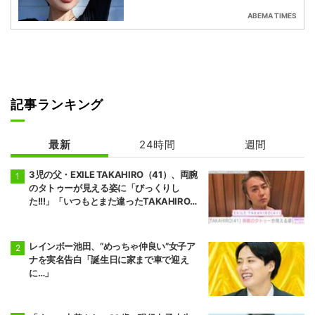
ABEMA TIMES
記事ランキング
最新
24時間
週間
3児の父・EXILE TAKAHIRO（41）、両腕
のタトゥーが見える姿に「びっくりし
た!!!」「いつもとまた違ったTAKAHIROさ
ん」などの反響
レインボー池田、“めっちゃ仲良い”女子ア
ナを実名告白「誕生日に家まで車で迎え
に…」