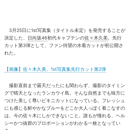
3月25日に1st写真集（タイトル未定）を発売することが
決定した、
日向坂46
初代キャプテンの
佐々木久美
。先行
カット第3弾として、ファン待望の水着カットが初公開さ
れた。
【画像】佐々木久美、1st写真集先行カット第2弾
撮影直前まで曇天だったにも関わらず、撮影のタイミン
グで晴天となったランカウイ島。そんな自然までも味方に
つけた美しく尊いビキニカットになっている。フレッシュ
にも感じる鮮やかなブルーをどこか大人っぽく着こなすの
は、今の佐々木にしかできないこと。誰もが憧れる、ヘル
シーかつ抜群のプロポーションがわかる一枚となってい