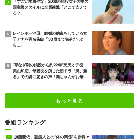
「すごい水着やな」20歳の現役女子大生の
国宝級スタイルに全員衝撃「どこで支えて
る？」
レインボー池田、結婚の約束をしている女
子アナを実名告白「33歳まで独身だった
ら…」
“草なぎ剛の娘役から約22年”元天才子役・
美山加恋、母親役を演じた朝ドラ『風、薫
る』での姿に驚きの声「凛ちゃんがお母さ
ん役をやるようになったなんて」
もっと見る
番組ランキング
加護亜依、芸能人との“体の関係”を赤裸々