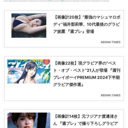
【画像計20枚】“最強のマシュマロボ
ディ”福井梨莉華、10代最後のグラビ
ア披露 『週プレ』登場
ABEMA TIMES
【画像22枚】現グラビア界の“ベス
ト・オブ・ベスト”21人が登場 『週刊
プレイボーイPREMIUM 2024下半期
グラビア傑作選』
ABEMA TIMES
【画像計14枚】元フジアナ渡邊渚さ
ん 『週プレ』で撮り下ろしグラビア