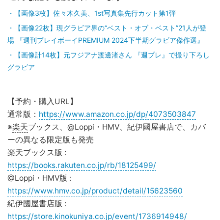
【画像3枚】佐々木久美、1st写真集先行カット第1弾
【画像22枚】現グラビア界の“ベスト・オブ・ベスト”21人が登
場 『週刊プレイボーイPREMIUM 2024下半期グラビア傑作選』
【画像計14枚】元フジアナ渡邊渚さん 『週プレ』で撮り下ろし
グラビア
【予約・購入URL】
通常版：
https://www.amazon.co.jp/dp/4073503847
※
楽天
ブックス、@Loppi・HMV、紀伊國屋書店で、カバ
ーの異なる限定版も発売
楽天ブックス版 :
https://books.rakuten.co.jp/rb/18125499/
@Loppi・HMV版 :
https://www.hmv.co.jp/product/detail/15623560
紀伊國屋書店版 :
https://store.kinokuniya.co.jp/event/1736914948/