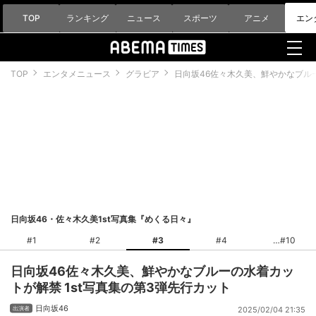
TOP
ランキング
ニュース
スポーツ
アニメ
エン
TOP
エンタメニュース
グラビア
日向坂46佐々木久美、鮮やかなブルー
日向坂46・佐々木久美1st写真集『めくる日々』
#1
#2
#3
#4
#10
日向坂46佐々木久美、鮮やかなブルーの水着カッ
トが解禁 1st写真集の第3弾先行カット
日向坂46
2025/02/04 21:35