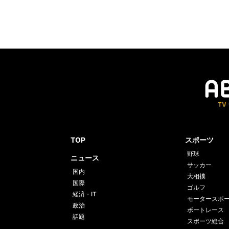
TOP
スポーツ
野球
ニュース
サッカー
国内
大相撲
国際
ゴルフ
経済・IT
モータースポ
政治
ボートレース
話題
スポーツ総合