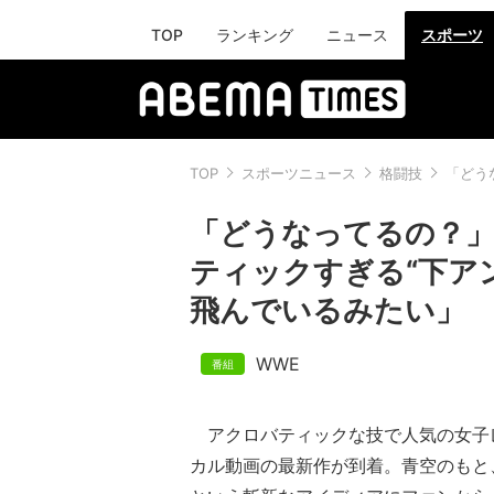
TOP
ランキング
ニュース
スポーツ
TOP
スポーツニュース
格闘技
「どう
「どうなってるの？
ティックすぎる“下ア
飛んでいるみたい」
WWE
アクロバティックな技で人気の女子
カル動画の最新作が到着。青空のもと