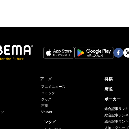
Face
Twi
book
er
アニメ
将棋
アニメニュース
麻雀
コミック
ポーカー
グッズ
声優
総合記事ランキ
ーツ
Vtuber
総合記事ランキ
エンタメ
総合記事ランキ
人物・グループ