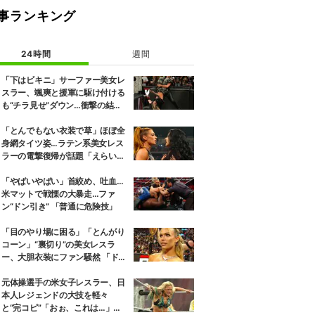
事ランキング
24時間
週間
「下はビキニ」サーファー美女レ
スラー、颯爽と援軍に駆け付ける
も“チラ見せ”ダウン…衝撃の結末
にファン騒然
「とんでもない衣装で草」ほぼ全
身網タイツ姿…ラテン系美女レス
ラーの電撃復帰が話題「えらいセ
クシー」
「やばいやばい」首絞め、吐血…
米マットで戦慄の大暴走…ファ
ン“ドン引き” 「普通に危険技」
「目のやり場に困る」「とんがり
コーン」“裏切り”の美女レスラ
ー、大胆衣装にファン騒然 「ドロ
ンジョみたいな恰好」
元体操選手の米女子レスラー、日
本人レジェンドの大技を軽々
と“完コピ”「おぉ、これは…」実