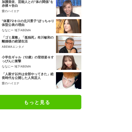
加護亜依、芸能人との“体の関係”を
赤裸々告白
愛のハイエナ
“体重72キロの北川景子”ぽっちゃり
体型公表の理由
ななにー 地下ABEMA
「ゴミ屋敷」「孤独死」布川敏和の
離婚後の絶望生活
ABEMAエンタメ
小学生ギャル（12歳）の登校姿＆す
っぴんに衝撃
ななにー 地下ABEMA
「人殺す以外は全部やってきた」総
長時代を公開した人気芸人
愛のハイエナ
もっと見る