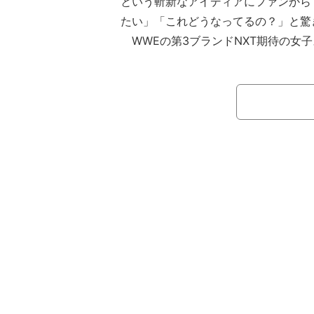
という斬新なアイディアにファンから
たい」「これどうなってるの？」と驚
WWEの第3ブランドNXT期待の女
ルカが自身のXを更新、“斬新なアング
ート動画」が話題を集めている。
今回彼女が公開したのは、スーパー
ルする倒立の動画。ただ単に倒立を披
を見上げるように下のアングルから撮
ている。雲間に青空が覗くなか天高く
自由自在に右に左と自由自在に自らの
見せた。