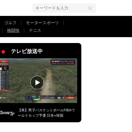
ゴルフ
モータースポーツ
格闘技
テニス
立動画”が大反響「空を飛んでいるみたい」
テレビ放送中
【再】男子バスケットボールFIBAワ
ールドカップ予選 日本×韓国