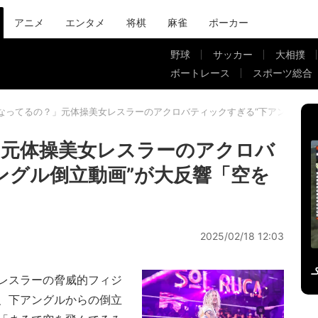
アニメ
エンタメ
将棋
麻雀
ポーカー
野球
サッカー
大相撲
ボートレース
スポーツ総合
なってるの？」元体操美女レスラーのアクロバティックすぎる“下アングル倒
」元体操美女レスラーのアクロバ
ングル倒立動画”が大反響「空を
2025/02/18 12:03
レスラーの脅威的フィジ
、下アングルからの倒立