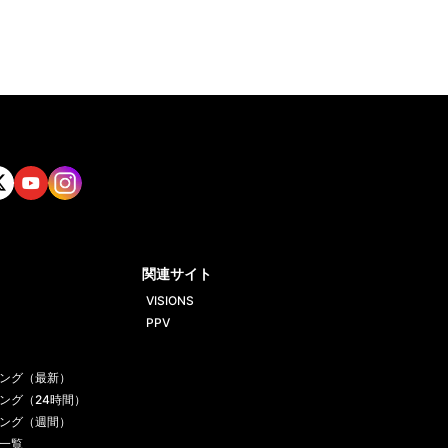
tt
Yout
Insta
ube
gram
関連サイト
VISIONS
PPV
ング（最新）
ング（24時間）
ング（週間）
一覧