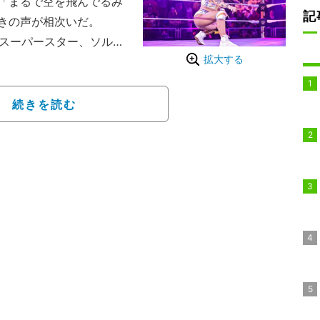
「まるで空を飛んでるみ
記
きの声が相次いだ。
子スーパースター、ソル・
拡大する
ル”から撮った「倒立ショ
アスリートぶりをアピー
続きを読む
露するだけではなく、天
影した斬新な構図となっ
足を垂直に伸ばし開脚を
肉体をコントロールして