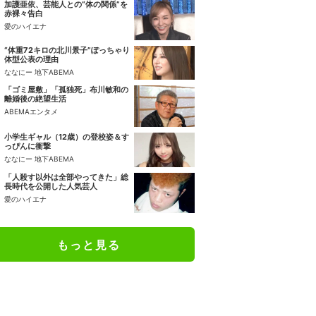
加護亜依、芸能人との“体の関係”を
赤裸々告白
愛のハイエナ
“体重72キロの北川景子”ぽっちゃり
体型公表の理由
ななにー 地下ABEMA
「ゴミ屋敷」「孤独死」布川敏和の
離婚後の絶望生活
ABEMAエンタメ
小学生ギャル（12歳）の登校姿＆す
っぴんに衝撃
ななにー 地下ABEMA
「人殺す以外は全部やってきた」総
長時代を公開した人気芸人
愛のハイエナ
もっと見る