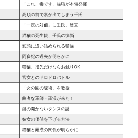
「これ、毒です」猫猫が本領発揮
高順の前で素が出てしまう壬氏
「一夜の対価」に壬氏、硬直
猫猫の死生観、壬氏の懊悩
変態に追い詰められる猫猫
阿多妃の過去が明らかに
猫猫、指先だけならお触りOK
官女とのドロドロバトル
「女の園の秘術」を教授
曲者な軍師・羅漢が来た！
鍵の開かないタンスの謎
妓女の価値を下げる方法
猫猫と羅漢の関係が明らかに