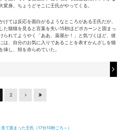
大変身。ちょうどそこに壬氏がやってくる。
かけては反応を面白がるようなところがある壬氏だが、
した猫猫を見ると言葉を失い15秒ほどポカーンと固まっ
けられてようやく「ああ、薬屋か！」と気づくほど、彼
には、自分のお気に入りであることを表すかんざしを猫
を挿し、頬を赤らめていた。
2
見て固まった壬氏（17分10秒ごろ～）