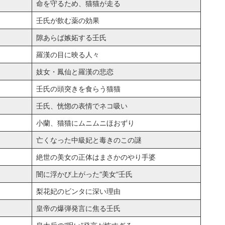
命を守るため、猫猫が走る
壬氏が飲む薬の効果
隙あらば嫉妬する壬氏
羅漢の目に映る人々
妓女・鳳仙と羅漢の悲恋
壬氏の頭突きを食らう猫猫
壬氏、恍惚の表情でネコ吸い
小蘭、猫猫にムニムニほおずり
亡くなった中級妃と毒きのこの謎
絶世の美女の正体はまさかのやり手婆
闇に浮かび上がった“美女”壬氏
梨花妃のビンタに深い理由
皇帝の爆弾発言に焦る壬氏