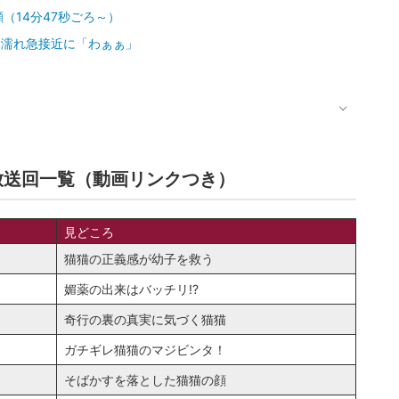
（14分47秒ごろ～）
ぶ濡れ急接近に「わぁぁ」
放送回一覧（動画リンクつき）
見どころ
猫猫の正義感が幼子を救う
媚薬の出来はバッチリ!?
奇行の裏の真実に気づく猫猫
ガチギレ猫猫のマジビンタ！
そばかすを落とした猫猫の顔