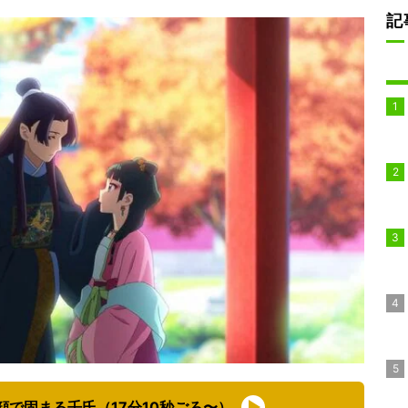
記
で固まる壬氏（17分10秒ごろ〜）