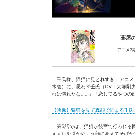
薬屋
アニメ2
壬氏様、猫猫に見とれすぎ！アニメ
木碧
）に、思わず壬氏（CV：大塚剛
れは惚れたな……」「恋してるやつの
【映像】猫猫を見て真顔で固まる壬氏（
第5話では、猫猫が後宮で行われる
え人目を引かぬよう顔にあえてそばか