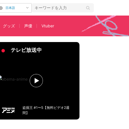
日本語
グッズ
声優
Vtuber
ハッとなるまで約15秒
テレビ放送中
盗掘王 #1〜5【無料ビデオ2週
間】