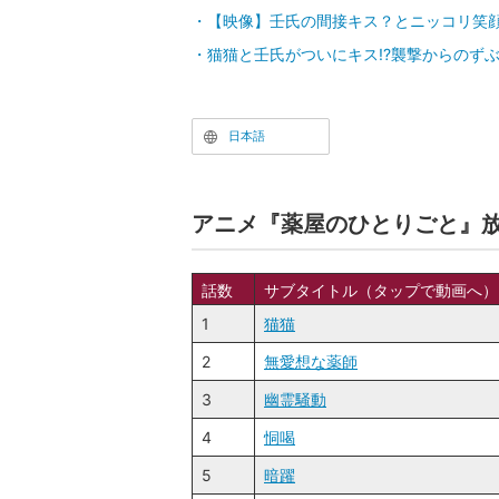
【映像】壬氏の間接キス？とニッコリ笑顔
猫猫と壬氏がついにキス!?襲撃からのず
日本語
アニメ『薬屋のひとりごと』
話数
サブタイトル（タップで動画へ）
1
猫猫
2
無愛想な薬師
3
幽霊騒動
4
恫喝
5
暗躍