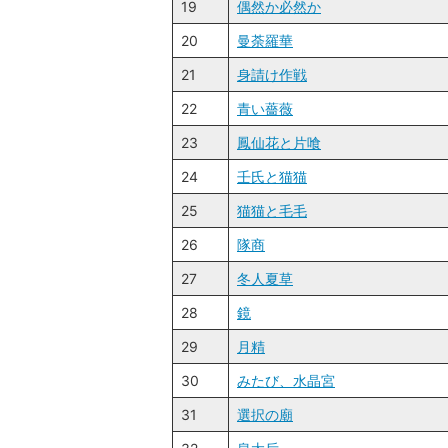
19
偶然か必然か
20
曼荼羅華
21
身請け作戦
22
青い薔薇
23
鳳仙花と片喰
24
壬氏と猫猫
25
猫猫と毛毛
26
隊商
27
冬人夏草
28
鏡
29
月精
30
みたび、水晶宮
31
選択の廟