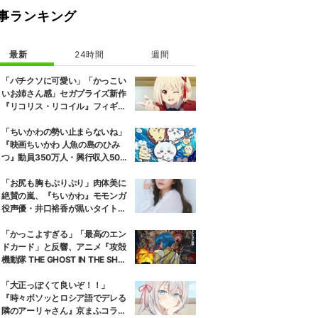
事ランキング
最新
24時間
週間
「バチクソに可愛い」「かっこい
いお姉さん感」セガプライズ新作
『リコリス・リコイル』フィギュ
ア解禁に反響続々
「ちいかわの勢い止まらないね」
『映画ちいかわ 人魚の島のひみ
つ』動員350万人・興行収入50億
円突破が大きな話題に
「お尻も胸もぷりぷり」肉体美に
絶賛の嵐、『ちいかわ』モモンガ
役声優・井口裕香が黒いタイトウ
ェアのトレーニング風景公開
「かっこよすぎる」「最高のエン
ドカード」と反響、アニメ『攻殻
機動隊 THE GHOST IN THE SHEL
L』第5話エンドカード公開
「大正っぽくて良いぞ！！」
『時々ボソッとロシア語でデレる
隣のアーリャさん』京まふコラボ