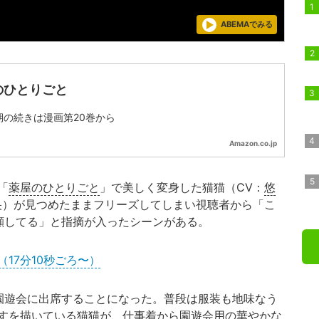
ABEMAでみる
のひとりごと
期の続きは漫画第20巻から
Amazon.co.jp
「
薬屋のひとりごと
」で美しく変身した猫猫（CV：
悠
央）が見つめたままフリーズしてしまい視聴者から「こ
顔してる」と指摘が入ったシーンがある。
17分10秒ごろ〜）
園遊会に出席することになった。普段は服装も地味なう
すを描いている猫猫が、仕事着から園遊会用の華やかな