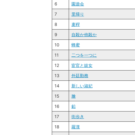
6
園遊会
7
里帰り
8
麦稈
9
自殺か他殺か
10
蜂蜜
11
二つを一つに
12
宦官と妓女
13
外廷勤務
14
新しい淑妃
15
膾
16
鉛
17
街歩き
18
羅漢