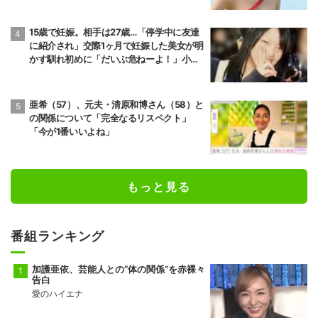
15歳で妊娠。相手は27歳…「停学中に友達
に紹介され」交際1ヶ月で妊娠した美女が明
かす馴れ初めに「だいぶ危ねーよ！」小森
純も絶句
亜希（57）、元夫・清原和博さん（58）と
の関係について「完全なるリスペクト」
「今が1番いいよね」
もっと見る
番組ランキング
加護亜依、芸能人との“体の関係”を赤裸々
告白
愛のハイエナ