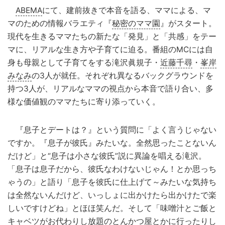
ABEMA
にて、建前抜きで本音を語る、ママによる、マ
マのための情報バラエティ『
秘密のママ園
』がスタート。
現代を生きるママたちの新たな「発見」と「共感」をテー
マに、リアルな生き方や子育てに迫る。番組のMCには自
身も母親として子育てをする滝沢眞規子・
近藤千尋
・
峯岸
みなみ
の3人が就任。それぞれ異なるバックグラウンドを
持つ3人が、リアルなママの視点から本音で語り合い、多
様な価値観のママたちに寄り添っていく。
『息子とデートは？』という質問に「よく言うじゃない
ですか。『息子が彼氏』みたいな。全然思ったことないん
だけど」と“息子は小さな彼氏”説に異論を唱える滝沢。
「息子は息子だから、彼氏なわけないじゃん！とか思っち
ゃうの」と語り「息子を彼氏に仕上げて～みたいな気持ち
は全然ないんだけど、いっしょに出かけたら出かけたで楽
しいですけどね」とほほ笑んだ。そして「味噌汁とご飯と
キャベツがお代わりし放題のとんかつ屋とかに行ったりし