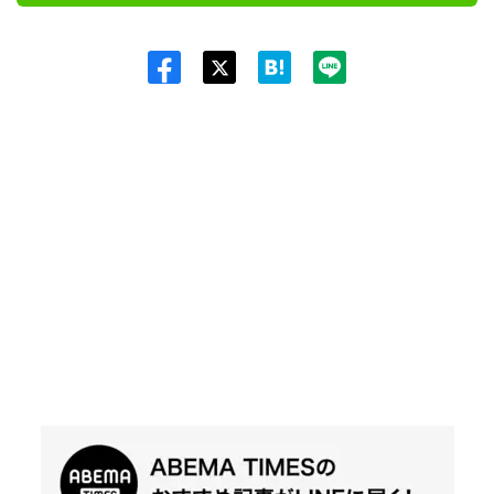
Twit
ter