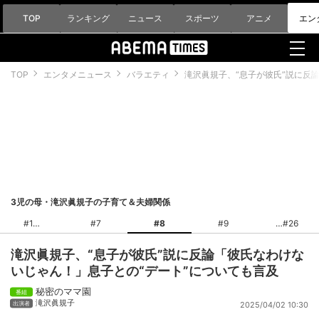
TOP
ランキング
ニュース
スポーツ
アニメ
エン
TOP
エンタメニュース
バラエティ
滝沢眞規子、“息子が彼氏”説に反
3児の母・滝沢眞規子の子育て＆夫婦関係
#1
#7
#8
#9
#26
滝沢眞規子、“息子が彼氏”説に反論「彼氏なわけな
いじゃん！」息子との“デート”についても言及
秘密のママ園
滝沢眞規子
2025/04/02 10:30