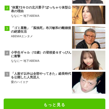
“体重72キロの北川景子”ぽっちゃり体型公
表の理由
ななにー 地下ABEMA
「ゴミ屋敷」「孤独死」布川敏和の離婚後
の絶望生活
ABEMAエンタメ
小学生ギャル（12歳）の登校姿＆すっぴん
に衝撃
ななにー 地下ABEMA
「人殺す以外は全部やってきた」総長時代
を公開した人気芸人
愛のハイエナ
もっと見る