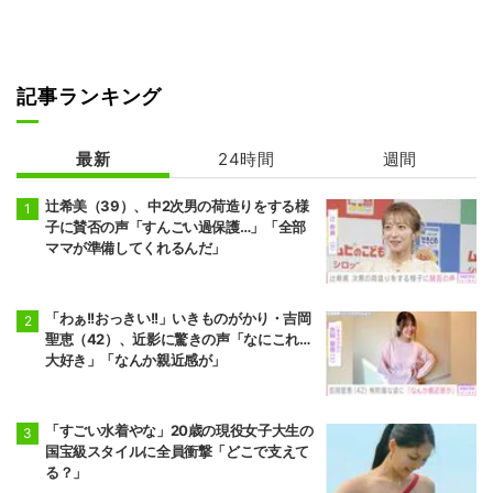
記事ランキング
最新
24時間
週間
辻希美（39）、中2次男の荷造りをする様
子に賛否の声「すんごい過保護…」「全部
ママが準備してくれるんだ」
「わぁ!!おっきい!!」いきものがかり・吉岡
聖恵（42）、近影に驚きの声「なにこれ…
大好き」「なんか親近感が」
「すごい水着やな」20歳の現役女子大生の
国宝級スタイルに全員衝撃「どこで支えて
る？」