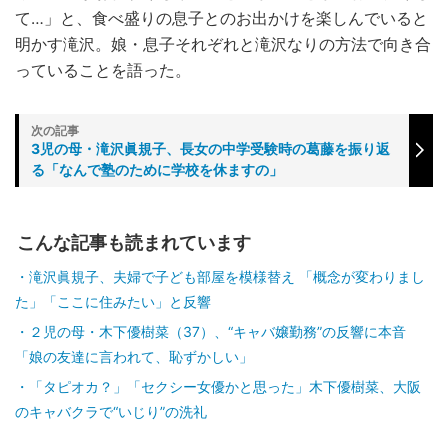
て…」と、食べ盛りの息子とのお出かけを楽しんでいると
明かす滝沢。娘・息子それぞれと滝沢なりの方法で向き合
っていることを語った。
3児の母・滝沢眞規子、長女の中学受験時の葛藤を振り返
る「なんで塾のために学校を休ますの」
こんな記事も読まれています
滝沢眞規子、夫婦で子ども部屋を模様替え 「概念が変わりまし
た」「ここに住みたい」と反響
２児の母・木下優樹菜（37）、“キャバ嬢勤務”の反響に本音
「娘の友達に言われて、恥ずかしい」
「タピオカ？」「セクシー女優かと思った」木下優樹菜、大阪
のキャバクラで“いじり”の洗礼