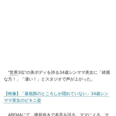
“
世界
3位”の美ボディを誇る34歳シンママ美女に「綺麗
な方！」「凄い！」とスタジオで声が上がった。
【映像】「最低限のところしか隠れていない」34歳シン
ママ美女のビキニ姿
ABEMA
にて、建前抜きで本音を語る、ママによる、マ