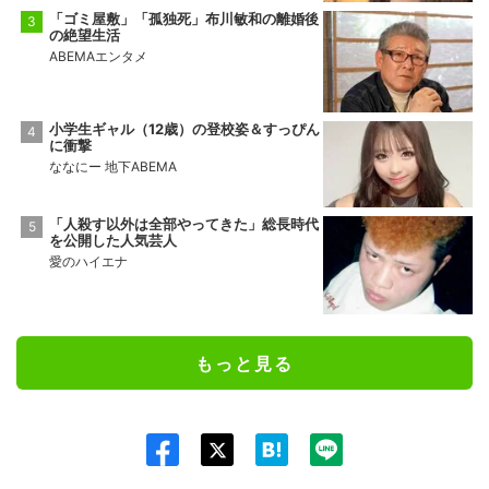
「ゴミ屋敷」「孤独死」布川敏和の離婚後
の絶望生活
ABEMAエンタメ
小学生ギャル（12歳）の登校姿＆すっぴん
に衝撃
ななにー 地下ABEMA
「人殺す以外は全部やってきた」総長時代
を公開した人気芸人
愛のハイエナ
もっと見る
Twit