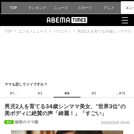
TOP
ランキング
ニュース
スポーツ
アニメ
エン
TOP
エンタメニュース
バラエティ
男児2人を育てる34歳シンママ美
ママも恋してイイですか？
#1
#3
#4
#5
#15
男児2人を育てる34歳シンママ美女、“世界3位”の
美ボディに絶賛の声「綺麗！」「すごい」
秘密のママ園
2025/03/31 20:00