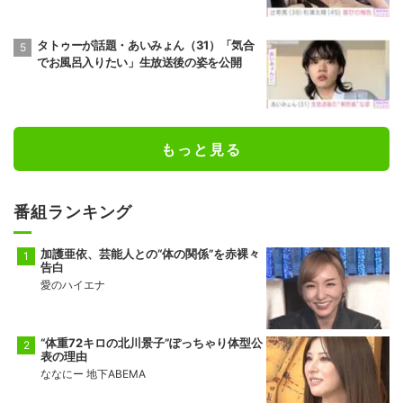
タトゥーが話題・あいみょん（31）「気合
でお風呂入りたい」生放送後の姿を公開
もっと見る
番組ランキング
加護亜依、芸能人との“体の関係”を赤裸々
告白
愛のハイエナ
“体重72キロの北川景子”ぽっちゃり体型公
表の理由
ななにー 地下ABEMA