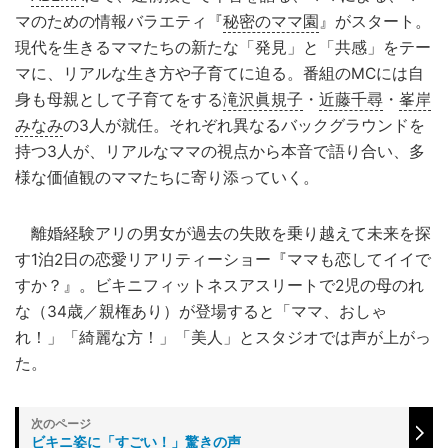
マのための情報バラエティ『
秘密のママ園
』がスタート。
現代を生きるママたちの新たな「発見」と「共感」をテー
マに、リアルな生き方や子育てに迫る。番組のMCには自
身も母親として子育てをする
滝沢眞規子
・
近藤千尋
・
峯岸
みなみ
の3人が就任。それぞれ異なるバックグラウンドを
持つ3人が、リアルなママの視点から本音で語り合い、多
様な価値観のママたちに寄り添っていく。
離婚経験アリの男女が過去の失敗を乗り越えて未来を探
す1泊2日の恋愛リアリティーショー『ママも恋してイイで
すか？』。ビキニフィットネスアスリートで2児の母のれ
な（34歳／親権あり）が登場すると「ママ、おしゃ
れ！」「綺麗な方！」「美人」とスタジオでは声が上がっ
た。
ビキニ姿に「すごい！」驚きの声