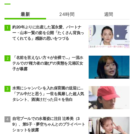
最新
24時間
週間
約20年ぶりに出産した冨永愛、パートナ
ー・山本一賢の姿を公開「たくさん背負っ
てくれてる」感謝の思いをつづる
「名前を言えない方々が全裸で…」一流ホ
テルでの"権力者の遊び"の実態を元港区女
子が暴露
水筒にシャンパンを入れ保育園の送迎に…
「アル中だと思う」一世を風靡した超人気
タレント、酒漬けだった日々を告白
自宅プールでの水着姿に注目 辻希美（3
9）、第5子・夢空ちゃんとのプライベート
ショットを披露