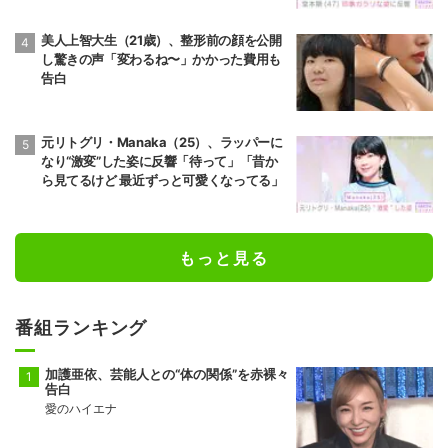
美人上智大生（21歳）、整形前の顔を公開
し驚きの声「変わるね〜」かかった費用も
告白
元リトグリ・Manaka（25）、ラッパーに
なり“激変”した姿に反響「待って」「昔か
ら見てるけど 最近ずっと可愛くなってる」
もっと見る
番組ランキング
加護亜依、芸能人との“体の関係”を赤裸々
告白
愛のハイエナ