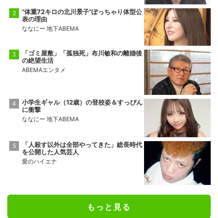
“体重72キロの北川景子”ぽっちゃり体型公
表の理由
ななにー 地下ABEMA
「ゴミ屋敷」「孤独死」布川敏和の離婚後
の絶望生活
ABEMAエンタメ
小学生ギャル（12歳）の登校姿＆すっぴん
に衝撃
ななにー 地下ABEMA
「人殺す以外は全部やってきた」総長時代
を公開した人気芸人
愛のハイエナ
もっと見る