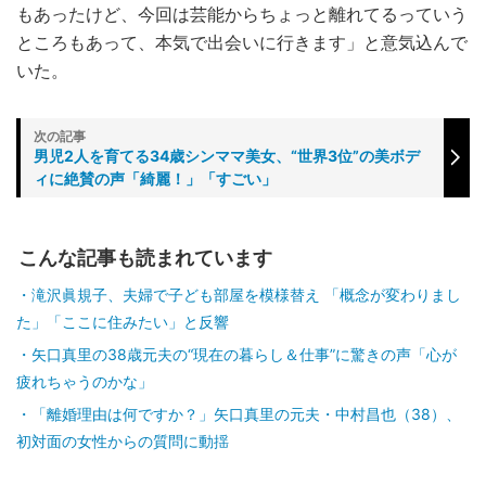
もあったけど、今回は芸能からちょっと離れてるっていう
ところもあって、本気で出会いに行きます」と意気込んで
いた。
男児2人を育てる34歳シンママ美女、“世界3位”の美ボデ
ィに絶賛の声「綺麗！」「すごい」
こんな記事も読まれています
滝沢眞規子、夫婦で子ども部屋を模様替え 「概念が変わりまし
た」「ここに住みたい」と反響
矢口真里の38歳元夫の“現在の暮らし＆仕事”に驚きの声「心が
疲れちゃうのかな」
「離婚理由は何ですか？」矢口真里の元夫・中村昌也（38）、
初対面の女性からの質問に動揺