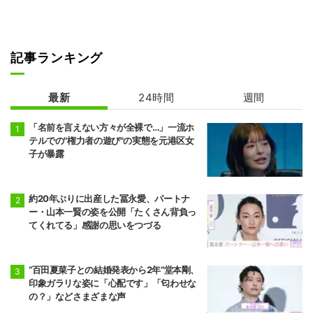
記事ランキング
最新
24時間
週間
「名前を言えない方々が全裸で…」一流ホ
テルでの"権力者の遊び"の実態を元港区女
子が暴露
約20年ぶりに出産した冨永愛、パートナ
ー・山本一賢の姿を公開「たくさん背負っ
てくれてる」感謝の思いをつづる
“百田夏菜子との結婚発表から2年”堂本剛、
印象ガラリな姿に「心配です」「匂わせな
の？」などさまざまな声