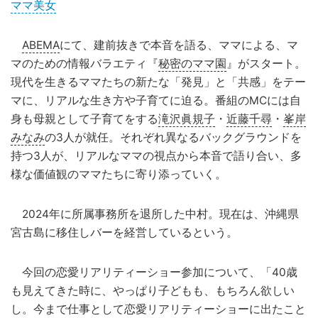
ママ美女
ABEMA
にて、建前抜きで本音を語る、ママによる、マ
マのための情報バラエティ『
秘密のママ園
』がスタート。
現代を生きるママたちの新たな「発見」と「共感」をテー
マに、リアルな生き方や子育てに迫る。番組のMCには自
身も母親として子育てをする
滝沢眞規子
・
近藤千尋
・
峯岸
みなみ
の3人が就任。それぞれ異なるバックグラウンドを
持つ3人が、リアルなママの視点から本音で語り合い、多
様な価値観のママたちに寄り添っていく。
2024年に所属事務所を退所した中村。現在は、沖縄県
宮古島に移住しバーを経営しているという。
今回の恋愛リアリティーショー参加について、「40歳
も見えてきた時に、やっぱり子どもも、もちろん欲しい
し。今まで仕事として恋愛リアリティーショーに出たこと