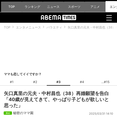
TOP
ランキング
ニュース
スポーツ
アニメ
エン
TOP
エンタメニュース
バラエティ
矢口真里の元夫・中村昌也（38）
ママも恋してイイですか？
#1
#2
#3
#4
#15
矢口真里の元夫・中村昌也（38）再婚願望を告白
「40歳が見えてきて、やっぱり子どもが欲しいと
思った」
秘密のママ園
2025/03/31 14:10