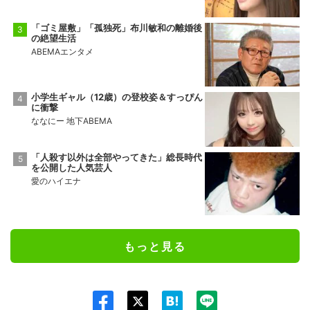
「ゴミ屋敷」「孤独死」布川敏和の離婚後
の絶望生活
ABEMAエンタメ
小学生ギャル（12歳）の登校姿＆すっぴん
に衝撃
ななにー 地下ABEMA
「人殺す以外は全部やってきた」総長時代
を公開した人気芸人
愛のハイエナ
もっと見る