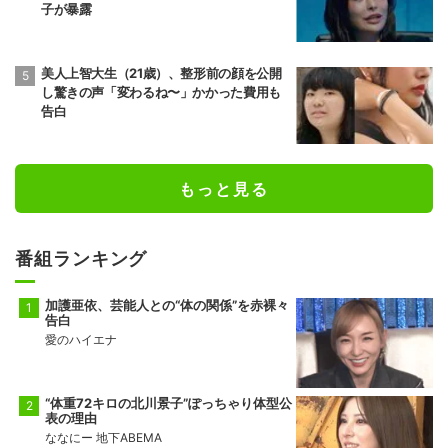
子が暴露
美人上智大生（21歳）、整形前の顔を公開
し驚きの声「変わるね〜」かかった費用も
告白
もっと見る
番組ランキング
加護亜依、芸能人との“体の関係”を赤裸々
告白
愛のハイエナ
“体重72キロの北川景子”ぽっちゃり体型公
表の理由
ななにー 地下ABEMA