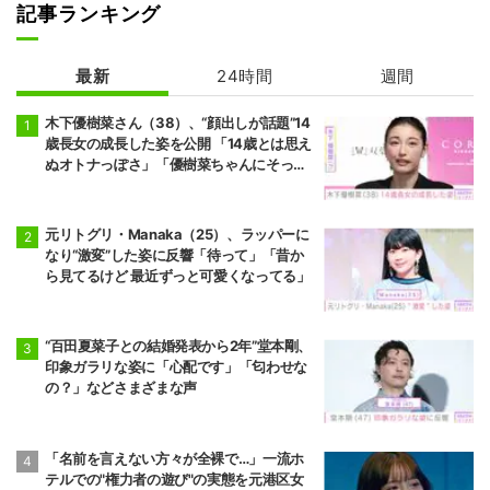
記事ランキング
最新
24時間
週間
木下優樹菜さん（38）、“顔出しが話題”14
歳長女の成長した姿を公開 「14歳とは思え
ぬオトナっぽさ」「優樹菜ちゃんにそっく
りすぎる」など反響
元リトグリ・Manaka（25）、ラッパーに
なり“激変”した姿に反響「待って」「昔か
ら見てるけど 最近ずっと可愛くなってる」
“百田夏菜子との結婚発表から2年”堂本剛、
印象ガラリな姿に「心配です」「匂わせな
の？」などさまざまな声
「名前を言えない方々が全裸で…」一流ホ
テルでの"権力者の遊び"の実態を元港区女