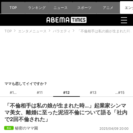
TOP
ランキング
ニュース
スポーツ
アニメ
エン
TOP
エンタメニュース
バラエティ
「不倫相手は私の娘が生まれた時
ママも恋してイイですか？
#1
#11
#12
#13
#15
「不倫相手は私の娘が生まれた時…」起業家シンマ
マ美女、離婚に至った泥沼不倫について語る「社内
で2回不倫された」
秘密のママ園
2025/04/09 20:00