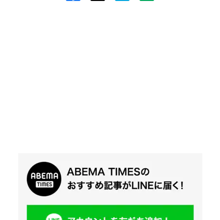
Twit
ter