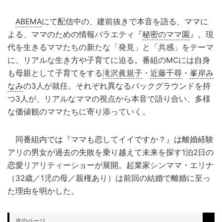
ABEMA
にて配信中の、建前抜きで本音を語る、ママに
よる、ママのための情報バラエティ『
秘密のママ園
』。現
代を生きるママたちの新たな「発見」と「共感」をテーマ
に、リアルな生き方や子育てに迫る。番組のMCには自身
も母親として子育てをする
滝沢眞規子
・
近藤千尋
・
峯岸み
なみ
の3人が就任。それぞれ異なるバックグラウンドを持
つ3人が、リアルなママの視点から本音で語り合い、多様
な価値観のママたちに寄り添っていく。
同番組内では『ママも恋してイイですか？』は離婚経験
アリの男女が過去の失敗を乗り越えて未来を探す1泊2日の
恋愛リアリティーショーが展開。起業家シンママ・エリナ
（32歳／1児の母／親権あり）は前回の結婚で離婚に至っ
た理由を明かした。