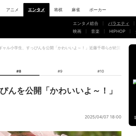
アニメ
エンタメ
将棋
麻雀
ポーカー
エンタメ総合
バラエティ
映画
音楽
HIPHOP
ギャル小学生、すっぴんを公開「かわいいよ～！」近藤千尋らが絶賛
#8
#9
#10
ぴんを公開「かわいいよ～！」
2025/04/07 18:00