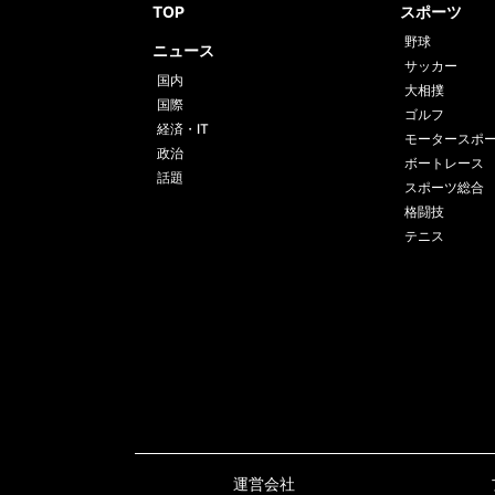
TOP
スポーツ
野球
ニュース
サッカー
国内
大相撲
国際
ゴルフ
経済・IT
モータースポ
政治
ボートレース
話題
スポーツ総合
格闘技
テニス
運営会社