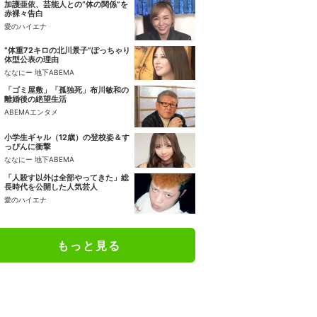
加護亜依、芸能人との“体の関係”を
赤裸々告白
愛のハイエナ
“体重72キロの北川景子”ぽっちゃり
体型公表の理由
ななにー 地下ABEMA
「ゴミ屋敷」「孤独死」布川敏和の
離婚後の絶望生活
ABEMAエンタメ
小学生ギャル（12歳）の登校姿＆す
っぴんに衝撃
ななにー 地下ABEMA
「人殺す以外は全部やってきた」総
長時代を公開した人気芸人
愛のハイエナ
もっと見る