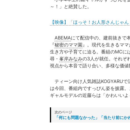
～！」と絶賛した。
【映像】「ほっそ！お人形さんじゃん
ABEMA
にて配信中の、建前抜きで
『
秘密のママ園
』。現代を生きるママ
生き方や子育てに迫る。番組のMCに
尋・
峯岸みなみ
の3人が就任。それぞ
視点から本音で語り合い、多様な価値
ティーン向け人気雑誌KOGYARU
は今回、番組内ですっぴん姿を披露。
ギャルモデルの近藤らは「かわいいよ
「何にも問題なかった」「当たり前にか