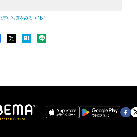
記事の写真をみる（2枚）
Twit
ter
Face
Twi
book
er