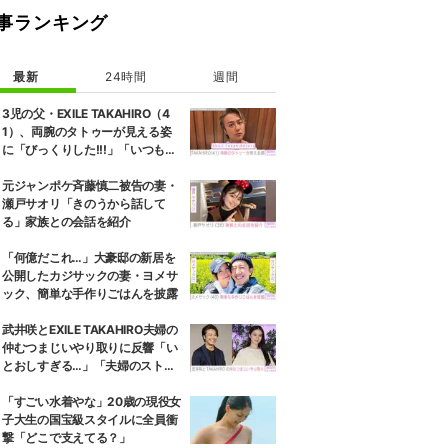
事ランキング
最新
24時間
週間
3児の父・EXILE TAKAHIRO（4
1）、両腕のタトゥーが見える姿
に「びっくりした!!!」「いつもと
また違ったTAKAHIROさん」など
の反響
元ジャンポケ斉藤慎二被告の妻・
瀬戸サオリ「きのうから話して
る」家族との会話を紹介
「何億だこれ…」大豪邸の新居を
公開したカジサックの妻・ヨメサ
ック、簡単な手作りごはんを披露
武井咲とEXILE TAKAHIRO夫婦の
仲むつまじいやり取りに反響「い
とおしすぎる…」「夫婦のストー
リーほんと好き」
「すごい水着やな」20歳の現役女
子大生の国宝級スタイルに全員衝
撃「どこで支えてる？」