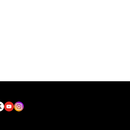
tt
Yout
Insta
ube
gram