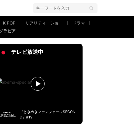
K-POP
リアリティーショー
ドラマ
グラビア
テレビ放送中
『ときめきファンファーレSECON
D』#19