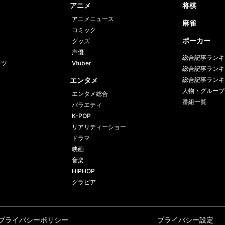
アニメ
将棋
アニメニュース
麻雀
コミック
ポーカー
グッズ
声優
総合記事ランキ
ーツ
Vtuber
総合記事ランキ
エンタメ
総合記事ランキ
人物・グループ
エンタメ総合
番組一覧
バラエティ
K-POP
リアリティーショー
ドラマ
映画
音楽
HIPHOP
グラビア
プライバシーポリシー
プライバシー設定