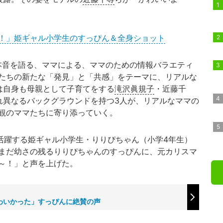
！」姫ギャル小学生のすっぴん＆全身ショット
本音を語る、ママによる、ママのための情報バラエティ
たちの新たな「発見」と「共感」をテーマに、リアルな
は自身も母親として子育てをする
滝沢眞規子
・近藤千
れ異なるバックグラウンドを持つ3人が、リアルなママの
観のママたちに寄り添っていく。
で活躍する姫ギャル小学生・りりぴちゃん（小学4年生）
まだ幼さの残るりりぴちゃんのすっぴんに、元カリスマ
～！」と声を上げた。
わいかった」すっぴんに絶賛の声