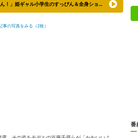
【映像】「ほっそ！お人形さんじゃん！」姫ギャル小学生のすっぴん＆全身ショット
記事の写真をみる（2枚）
番
披露。その姿をモデルの
近藤千尋
らが「かわいいよ