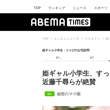
TOP
ランキング
ニュース
スポーツ
TOP
エンタメニュース
バラエティ
姫
姫ギャル小学生・りりぴのお宅訪問
#1
#7
姫ギャル小学生、すっ
近藤千尋らが絶賛
秘密のママ園