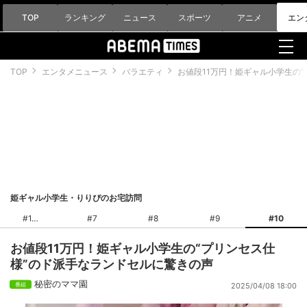
TOP
ランキング
ニュース
スポーツ
アニメ
エン
TOP
エンタメニュース
バラエティ
お値段11万円！姫ギャル小学生の
姫ギャル小学生・りりぴのお宅訪問
#1
#7
#8
#9
#10
お値段11万円！姫ギャル小学生の“プリンセス仕
様”のド派手なランドセルに驚きの声
秘密のママ園
2025/04/08 18:00