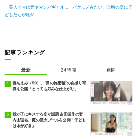
美人ママは元ヤマンバギャル…「バケモノみたい」当時の姿に子
どもたちが唖然
記事ランキング
最新
24時間
週間
堀ちえみ（59）、“目の施術後”の自撮り写
真を公開「とっても好みな仕上がり」
我が子にキスする姿が話題 吉田栄作の妻・
内山理名、庭の巨大プールを公開「子ども
は水が好き」