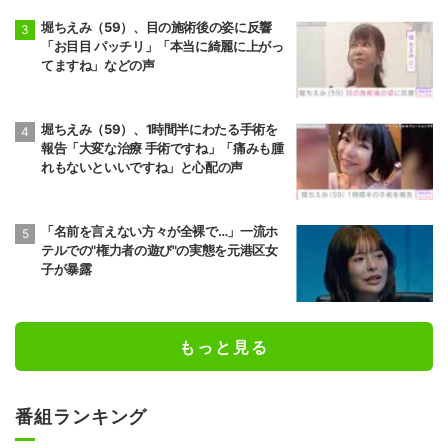
堀ちえみ（59）、目の施術後の姿に反響
「お目目 パッチリ」「本当に綺麗に上がっ
てますね」などの声
堀ちえみ（59）、1時間半にわたる手術を
報告「大変な治療 手術ですね」「痛みも腫
れもないといいですね」と心配の声
「名前を言えない方々が全裸で…」一流ホ
テルでの"権力者の遊び"の実態を元港区女
子が暴露
もっと見る
番組ランキング