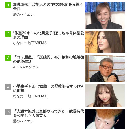
加護亜依、芸能人との“体の関係”を赤裸々
告白
愛のハイエナ
“体重72キロの北川景子”ぽっちゃり体型公
表の理由
ななにー 地下ABEMA
「ゴミ屋敷」「孤独死」布川敏和の離婚後
の絶望生活
ABEMAエンタメ
小学生ギャル（12歳）の登校姿＆すっぴん
に衝撃
ななにー 地下ABEMA
「人殺す以外は全部やってきた」総長時代
を公開した人気芸人
愛のハイエナ