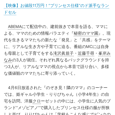
【映像】お値段11万円！“プリンセス仕様”のド派手なラン
ドセル
ABEMA
にて配信中の、建前抜きで本音を語る、ママに
よる、ママのための情報バラエティ『
秘密のママ園
』。現
代を生きるママたちの新たな「発見」と「共感」をテーマ
に、リアルな生き方や子育てに迫る。番組のMCには自身
も母親として子育てをする
滝沢眞規子
・
近藤千尋
・
峯岸み
なみ
の3人が就任。それぞれ異なるバックグラウンドを持
つ3人が、リアルなママの視点から本音で語り合い、多様
な価値観のママたちに寄り添っていく。
4月6日放送された『のぞき見！隣のママ』のコーナー
では、姫ギャル小学生・りりぴちゃん（小学4年生）の自
宅を訪問。洋服
クロ
ーゼットの中には、小学生に人気のブ
ランド“メゾピアノ”で購入したプリンセス仕様の服が所狭
しと並び、りりぴちゃんは「学校もこんな感じでピンクの