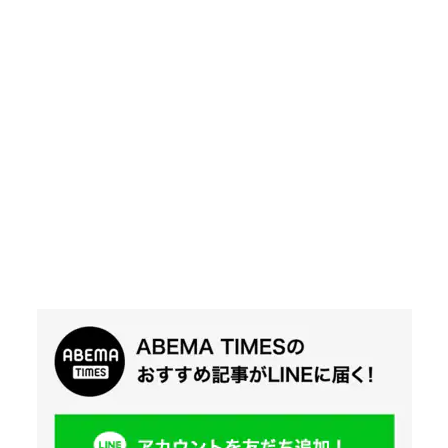
Twit
ter