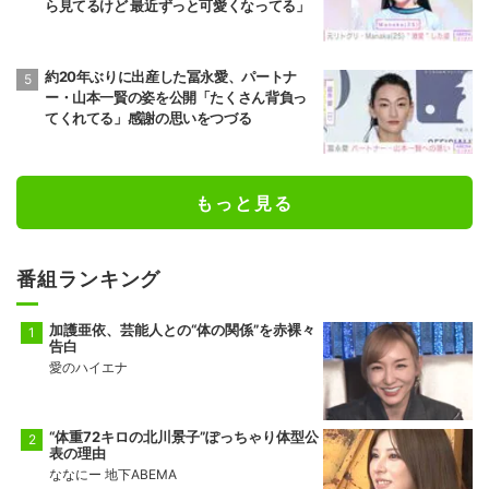
ら見てるけど 最近ずっと可愛くなってる」
約20年ぶりに出産した冨永愛、パートナ
ー・山本一賢の姿を公開「たくさん背負っ
てくれてる」感謝の思いをつづる
もっと見る
番組ランキング
加護亜依、芸能人との“体の関係”を赤裸々
告白
愛のハイエナ
“体重72キロの北川景子”ぽっちゃり体型公
表の理由
ななにー 地下ABEMA