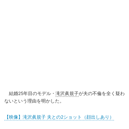
結婚25年目のモデル・
滝沢眞規子
が夫の不倫を全く疑わ
ないという理由を明かした。
【映像】滝沢眞規子 夫との2ショット（顔出しあり）