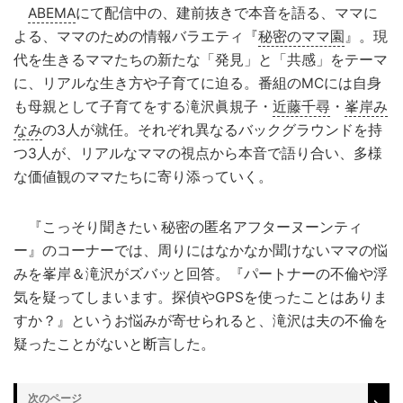
ABEMA
にて配信中の、建前抜きで本音を語る、ママに
よる、ママのための情報バラエティ『
秘密のママ園
』。現
代を生きるママたちの新たな「発見」と「共感」をテーマ
に、リアルな生き方や子育てに迫る。番組のMCには自身
も母親として子育てをする滝沢眞規子・
近藤千尋
・
峯岸み
なみ
の3人が就任。それぞれ異なるバックグラウンドを持
つ3人が、リアルなママの視点から本音で語り合い、多様
な価値観のママたちに寄り添っていく。
『こっそり聞きたい 秘密の匿名アフターヌーンティ
ー』のコーナーでは、周りにはなかなか聞けないママの悩
みを峯岸＆滝沢がズバッと回答。『パートナーの不倫や浮
気を疑ってしまいます。探偵やGPSを使ったことはありま
すか？』というお悩みが寄せられると、滝沢は夫の不倫を
疑ったことがないと断言した。