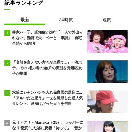
記事ランキング
最新
24時間
週間
林家パー子、認知症が進行「一人で外出ら
れない」難聴で夫・ペーと「筆談」…自宅
全焼から約1年
「名前を言えない方々が全裸で…」一流ホ
テルでの"権力者の遊び"の実態を元港区女
子が暴露
水筒にシャンパンを入れ保育園の送迎に…
「アル中だと思う」一世を風靡した超人気
タレント、酒漬けだった日々を告白
元リトグリ・Manaka（25）、ラッパーに
なり“激変”した姿に反響「待って」「昔か