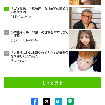
「ゴミ屋敷」「孤独死」布川敏和の離婚後
の絶望生活
ABEMAエンタメ
小学生ギャル（12歳）の登校姿＆すっぴん
に衝撃
ななにー 地下ABEMA
「人殺す以外は全部やってきた」総長時代
を公開した人気芸人
愛のハイエナ
もっと見る