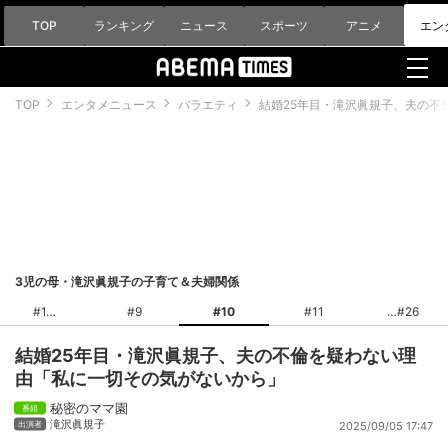
TOP
ランキング
ニュース
スポーツ
アニメ
エン
TOP
エンタメニュース
バラエティ
結婚25年目・滝沢眞規子、夫の不
3児の母・滝沢眞規子の子育て＆夫婦関係
#1
#9
#10
#11
#26
結婚25年目・滝沢眞規子、夫の不倫を疑わない理
由「私に一切その気がないから」
秘密のママ園
滝沢眞規子
2025/09/05 17:47