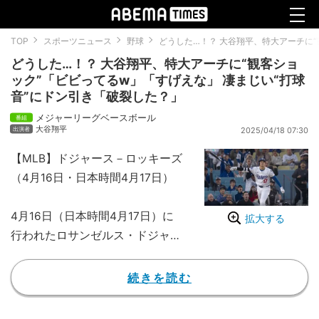
TOP
スポーツニュース
野球
どうした…！？ 大谷翔平、特大アーチに“
どうした…！？ 大谷翔平、特大アーチに“観客ショ
ック”「ビビってるw」「すげえな」 凄まじい“打球
音”にドン引き「破裂した？」
メジャーリーグベースボール
大谷翔平
2025/04/18 07:30
【MLB】ドジャース－ロッキーズ
（4月16日・日本時間4月17日）
4月16日（日本時間4月17日）に
拡大する
行われたロサンゼルス・ドジャー
ス対コロラド・ロッキーズの一戦
で、ドジャース・大谷翔平が放っ
続きを読む
た特大ホームランの打球音と観客
のリアクションが注目を集めてい