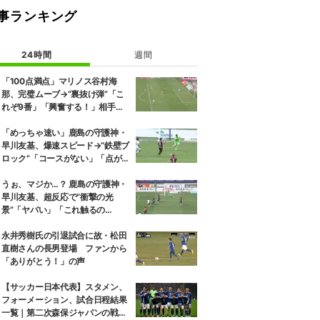
事ランキング
24時間
週間
「100点満点」マリノス谷村海
那、完璧ムーブ→“裏抜け弾”「こ
れぞ9番」「興奮する！」相手守
備のギャップを狙う”斜めの抜け
出し”
「めっちゃ速い」鹿島の守護神・
早川友基、爆速スピード→“鉄壁ブ
ロック”「コースがない」「点が
入る気がしない」驚異の判断力と
飛び出しでビッグセーブ
うぉ、マジか…？ 鹿島の守護神・
早川友基、超反応で“衝撃の光
景”「ヤバい」「これ触るの
か？」相手選手ドン引き→右手一
本“スーパーセーブ”
永井秀樹氏の引退試合に故・松田
直樹さんの長男登場 ファンから
「ありがとう！」の声
【サッカー日本代表】スタメン、
フォーメーション、試合日程結果
一覧｜第二次森保ジャパンの戦歴