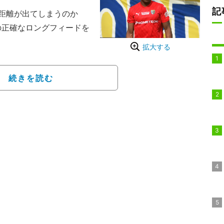
記
距離が出てしまうのか
の正確なロングフィードを
拡大する
5節でコモと対戦。日本
が注目を集める瞬間があっ
続きを読む
のファウルで自陣深い位置
イドに鈴木が寄っていっ