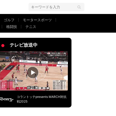
ゴルフ
モータースポーツ
格闘技
テニス
ス！「飛びすぎ」「ザイオンのキックは戦術」ファン驚愕の瞬間
テレビ放送中
コラントッテpresents MARCH対抗
戦2025