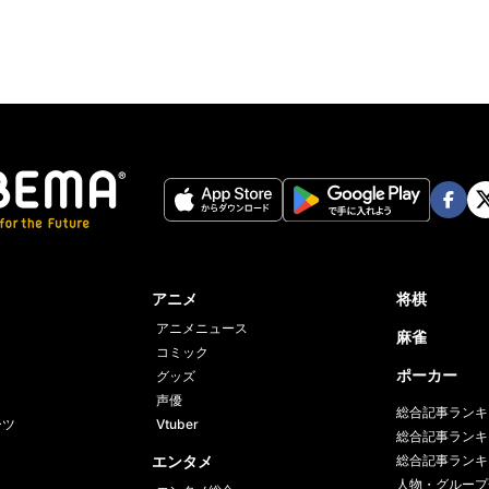
Face
Twi
book
er
アニメ
将棋
アニメニュース
麻雀
コミック
ポーカー
グッズ
声優
総合記事ランキ
ーツ
Vtuber
総合記事ランキ
エンタメ
総合記事ランキ
人物・グループ