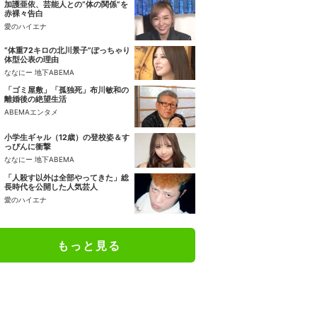
加護亜依、芸能人との“体の関係”を
赤裸々告白
愛のハイエナ
“体重72キロの北川景子”ぽっちゃり
体型公表の理由
ななにー 地下ABEMA
「ゴミ屋敷」「孤独死」布川敏和の
離婚後の絶望生活
ABEMAエンタメ
小学生ギャル（12歳）の登校姿＆す
っぴんに衝撃
ななにー 地下ABEMA
「人殺す以外は全部やってきた」総
長時代を公開した人気芸人
愛のハイエナ
もっと見る