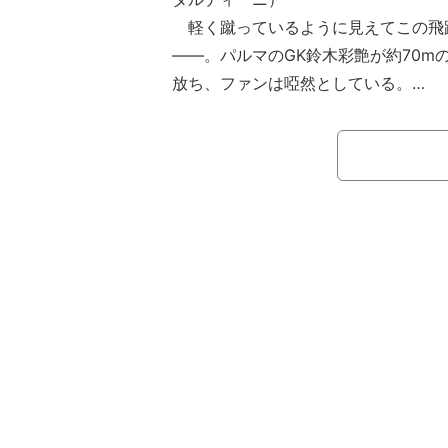
軽く蹴っているように見えてこの飛
——。パルマのGK鈴木彩艶が約70m
放ち、ファンは啞然としている。
鈴木が所属するパルマはセリエA第3
代表GKが得意とするロングフィード
た。スコアレスで迎えた75分、相手
からのリスタートになると、ボールサ
た。