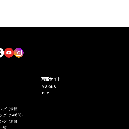
tt
Yout
Insta
ube
gram
関連サイト
VISIONS
PPV
ング（最新）
ング（24時間）
ング（週間）
一覧