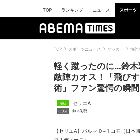
TOP
ランキング
ニュース
スポーツ
TOP
スポーツニュース
サッカー
海外
軽く蹴ったのに…鈴木
敵陣カオス！「飛び
術」ファン驚愕の瞬間
セリエA
鈴木彩艶
【セリエA】パルマ 0－1 コモ（日本
タルディーニ）