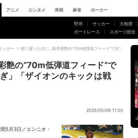
アニメ
エンタメ
将棋
麻雀
ポーカー
野球
サッカー
大相撲
ボートレース
スポーツ総合
サッカー
軽く蹴ったのに…鈴木彩艶の“70m低弾道フィード”で敵陣カオ
彩艶の“70m低弾道フィード”で
すぎ」「ザイオンのキックは戦
2025/05/06 11:50
時間5月3日／エンニオ・