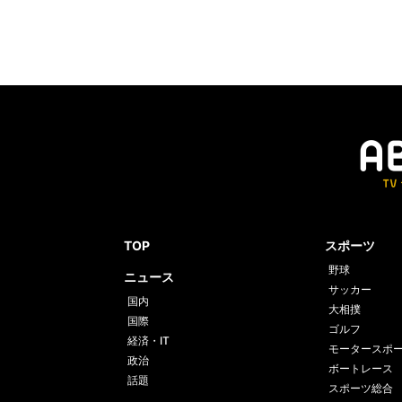
TOP
スポーツ
野球
ニュース
サッカー
国内
大相撲
国際
ゴルフ
経済・IT
モータースポ
政治
ボートレース
話題
スポーツ総合