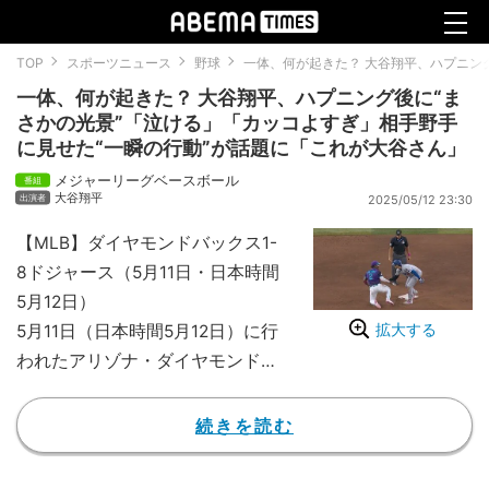
TOP
スポーツニュース
野球
一体、何が起きた？ 大谷翔平、ハプニン
一体、何が起きた？ 大谷翔平、ハプニング後に“ま
さかの光景”「泣ける」「カッコよすぎ」相手野手
に見せた“一瞬の行動”が話題に「これが大谷さん」
メジャーリーグベースボール
大谷翔平
2025/05/12 23:30
【MLB】ダイヤモンドバックス1-
8ドジャース（5月11日・日本時間
5月12日）
拡大する
5月11日（日本時間5月12日）に行
われたアリゾナ・ダイヤモンドバ
ックス対ロサンゼルス・ドジャー
スの一戦で、ドジャース・大谷翔
続きを読む
平の相手野手に見せた神対応が話
題となっている。