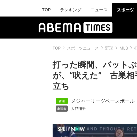
TOP
ランキング
ニュース
スポーツ
TOP
スポーツニュース
野球
MLB
打った瞬間、バットぶ
が、“吠えた” 古巣
立ち
メジャーリーグベースボール
大谷翔平