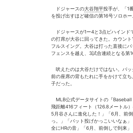
ドジャースの
大谷翔平
投手が、「1
を投げ出すほど確信の第16号ソロホ
ドジャースが1ー4と3点ビハインド
の打席が大谷に回ってきた。カウント
フルスイング。大谷は打った直後にバ
フェンスを越え、3試合連続となる第1
吠えたのは大谷だけではない。バッ
前の座席の背もたれに手をかけて立ち
子だった。
MLB公式データサイトの『Baseball 
飛距離416フィート（126.8メートル
5月谷さんに進化した！」「6月、前
っ。」「バット投げかっこいいなぁ」
全にHRの音」「6月、前倒しで到来