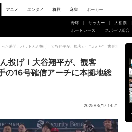
アニメ
エンタメ
将棋
麻雀
ポーカー
野球
サッカー
大相撲
ボートレース
スポーツ総合
打った瞬間、バットぶん投げ！大谷翔平が、観客が、“吠えた” 古巣相手の1
ん投げ！大谷翔平が、観客
相手の16号確信アーチに本拠地総
2025/05/17 14:21