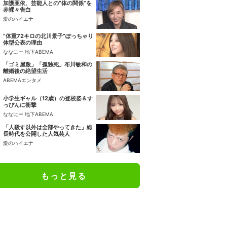
加護亜依、芸能人との“体の関係”を
赤裸々告白
愛のハイエナ
“体重72キロの北川景子”ぽっちゃり
体型公表の理由
ななにー 地下ABEMA
「ゴミ屋敷」「孤独死」布川敏和の
離婚後の絶望生活
ABEMAエンタメ
小学生ギャル（12歳）の登校姿＆す
っぴんに衝撃
ななにー 地下ABEMA
「人殺す以外は全部やってきた」総
長時代を公開した人気芸人
愛のハイエナ
もっと見る