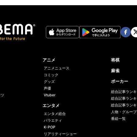
記事の写真をみる（4枚）
Twit
ter
Face
Twi