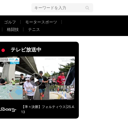
ゴルフ
モータースポーツ
格闘技
テニス
6号確信アーチに本拠地総立ち
テレビ放送中
【準々決勝】フォルティウス|25.4.
13