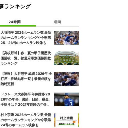
事ランキング
24時間
週間
大谷翔平 2026ホームラン数 最新
のホームランランキングや今季第
25、26号のホームラン映像も
【高校野球】春・夏の甲子園歴代
優勝校一覧、都道府県別優勝回数
ランキング
【速報】大谷翔平 成績 2026年 全
打席・投球結果一覧｜最新成績を
随時更新
ドジャース大谷翔平 年俸推移 20
26年の年俸、週給、日給、税金、
手取りは？ 2027年以降の年俸推
移予想も
村上宗隆 2026ホームラン数 最新
のホームランランキングや今季第
24号のホームラン映像も