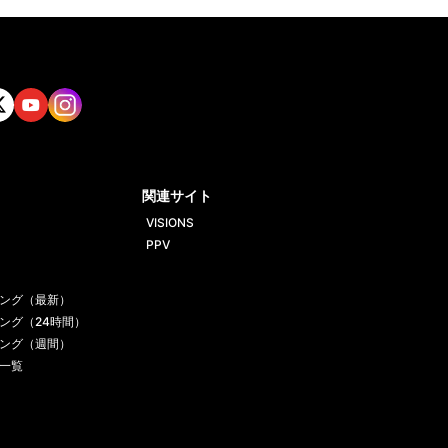
tt
Yout
Insta