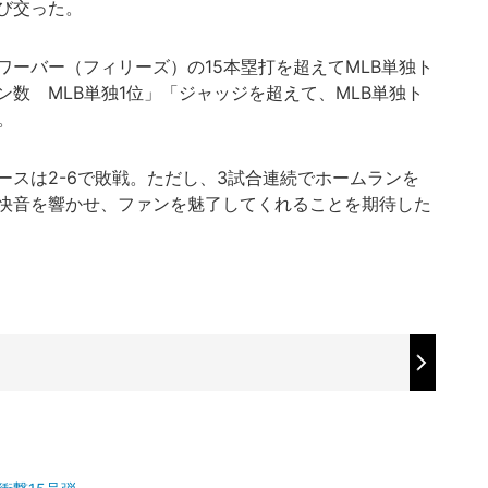
び交った。
ーバー（フィリーズ）の15本塁打を超えてMLB単独ト
数 MLB単独1位」「ジャッジを超えて、MLB単独ト
。
スは2-6で敗戦。ただし、3試合連続でホームランを
快音を響かせ、ファンを魅了してくれることを期待した