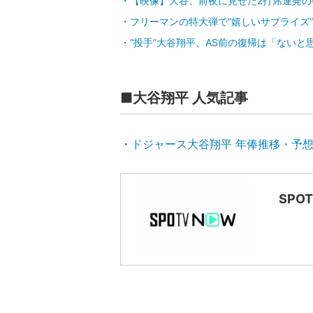
【映像】大谷、前夜に見せた2打席連発の
フリーマンの特大弾で“嬉しいサプライズ”
“投手”大谷翔平、AS前の復帰は「ない
■大谷翔平 人気記事
・
ドジャース大谷翔平 年俸推移・予
SPO