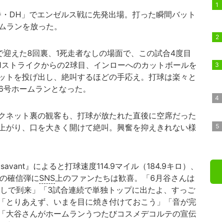
番・DH」でエンゼルス戦に先発出場。打った瞬間バット
ームランを放った。
で迎えた8回裏、1死走者なしの場面で、この試合4度目
1ストライクからの2球目、インローへのカットボールを
ットを投げ出し、絶叫するほどの手応え。打球は楽々と
6号ホームランとなった。
クネット裏の観客も、打球が放たれた直後に空席だった
上がり、口を大きく開けて絶叫。興奮を抑えきれない様
savant』によると打球速度114.9マイル（184.9キロ）、
）の確信弾に
SNS
上のファンたちは歓喜。「6月谷さんは
倒しで到来」「3試合連続で単独トップに出たよ、すっご
「とりあえず、いまを目に焼き付けておこう」「音が完
」「大谷さんがホームランうつたびコスメデコルテの宣伝