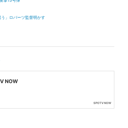
衝撃15号弾
と思う」ロバーツ監督明かす
想
TV NOW
SPOTV NOW