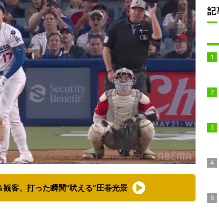
記
＆観客、打った瞬間“吠える”圧巻光景