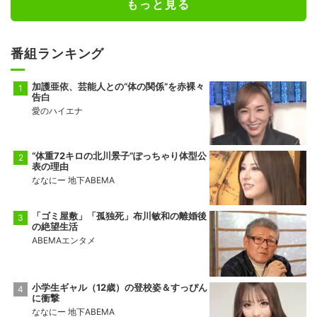
もっと見る
番組ランキング
加護亜依、芸能人との“体の関係”を赤裸々
告白
愛のハイエナ
“体重72キロの北川景子”ぽっちゃり体型公
表の理由
ななにー 地下ABEMA
「ゴミ屋敷」「孤独死」布川敏和の離婚後
の絶望生活
ABEMAエンタメ
小学生ギャル（12歳）の登校姿＆すっぴん
に衝撃
ななにー 地下ABEMA