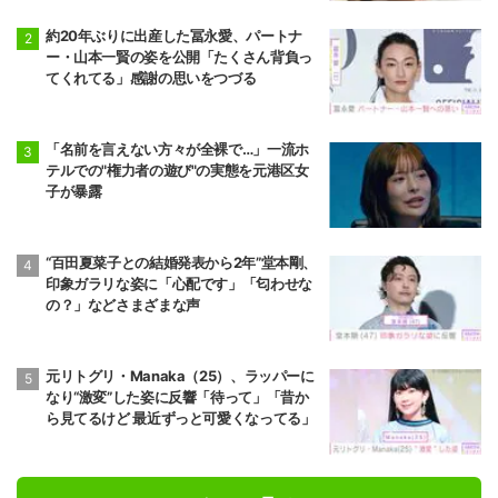
約20年ぶりに出産した冨永愛、パートナ
ー・山本一賢の姿を公開「たくさん背負っ
てくれてる」感謝の思いをつづる
「名前を言えない方々が全裸で…」一流ホ
テルでの"権力者の遊び"の実態を元港区女
子が暴露
“百田夏菜子との結婚発表から2年”堂本剛、
印象ガラリな姿に「心配です」「匂わせな
の？」などさまざまな声
元リトグリ・Manaka（25）、ラッパーに
なり“激変”した姿に反響「待って」「昔か
ら見てるけど 最近ずっと可愛くなってる」