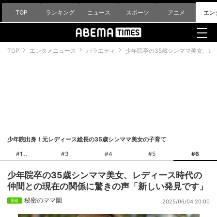
TOP
ランキング
ニュース
スポーツ
アニメ
エン
TOP
エンタメニュース
バラエティ
少年院卒の35歳シンママ美女、レ
少年院出身！元レディース総長の35歳シンママ美女の子育て
#1
#3
#4
#5
#6
少年院卒の35歳シンママ美女、レディース時代の
仲間との現在の関係に驚きの声「新しい発見です」
秘密のママ園
2025/06/04 20:00