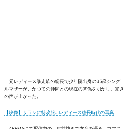
元レディース暴走族の総長で少年院出身の35歳シング
ルマザーが、かつての仲間との現在の関係を明かし、驚き
の声が上がった。
【映像】サラシに特攻服…レディース総長時代の写真
ABEMA
にて配信中の、建前抜きで本音を語る、ママに