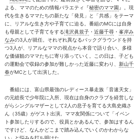
よる、ママのための情報バラエティ『
秘密のママ園
』。現
代を生きるママたちの新たな「発見」と「共感」をテーマ
に、リアルな生き方や子育てに迫る。番組のMCには自身
も母親として子育てをする
滝沢眞規子
・
近藤千尋
・
峯岸み
なみ
の3人が就任。それぞれ異なるバックグラウンドを持
つ3人が、リアルなママの視点から本音で語り合い、多様
な価値観のママたちに寄り添っていく。この日は、子ども
の運動会で収録の参加が難しかった近藤に変わり、
新山千
春
がMCとして出演した。
番組には、富山県最強のレディース暴走族「音速天女」
の元総長で少年院に入所、現在は自身のクラブを経営しな
がらシングルマザーとして2人の息子を育てる大島史織さ
ん（35歳）がゲスト出演。ママ友関係について「イベン
ト参加したりするので、役員とかあるんで、参加はするん
ですけど、なんかどこまで踏み込んでいくのかわからな
い」と悩みを打ち明けた。