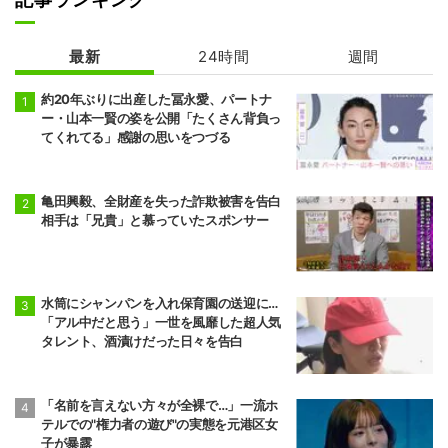
最新
24時間
週間
約20年ぶりに出産した冨永愛、パートナ
ー・山本一賢の姿を公開「たくさん背負っ
てくれてる」感謝の思いをつづる
亀田興毅、全財産を失った詐欺被害を告白
相手は「兄貴」と慕っていたスポンサー
水筒にシャンパンを入れ保育園の送迎に…
「アル中だと思う」一世を風靡した超人気
タレント、酒漬けだった日々を告白
「名前を言えない方々が全裸で…」一流ホ
テルでの"権力者の遊び"の実態を元港区女
子が暴露