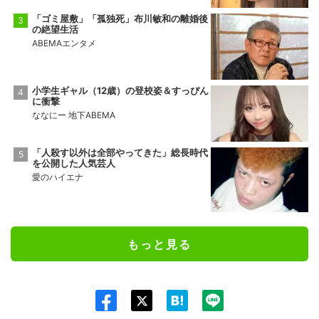
「ゴミ屋敷」「孤独死」布川敏和の離婚後
の絶望生活
ABEMAエンタメ
小学生ギャル（12歳）の登校姿＆すっぴん
に衝撃
ななにー 地下ABEMA
「人殺す以外は全部やってきた」総長時代
を公開した人気芸人
愛のハイエナ
もっと見る