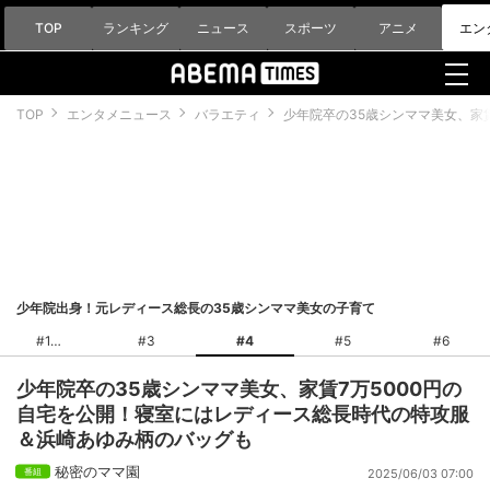
TOP
ランキング
ニュース
スポーツ
アニメ
エン
TOP
エンタメニュース
バラエティ
少年院卒の35歳シンママ美女、家
少年院出身！元レディース総長の35歳シンママ美女の子育て
#1
#3
#4
#5
#6
少年院卒の35歳シンママ美女、家賃7万5000円の
自宅を公開！寝室にはレディース総長時代の特攻服
＆浜崎あゆみ柄のバッグも
秘密のママ園
2025/06/03 07:00