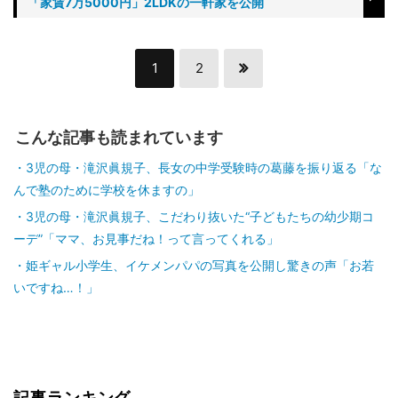
「家賃7万5000円」2LDKの一軒家を公開
1
2
こんな記事も読まれています
3児の母・滝沢眞規子、長女の中学受験時の葛藤を振り返る「な
んで塾のために学校を休ますの」
3児の母・滝沢眞規子、こだわり抜いた“子どもたちの幼少期コ
ーデ”「ママ、お見事だね！って言ってくれる」
姫ギャル小学生、イケメンパパの写真を公開し驚きの声「お若
いですね…！」
記事ランキング