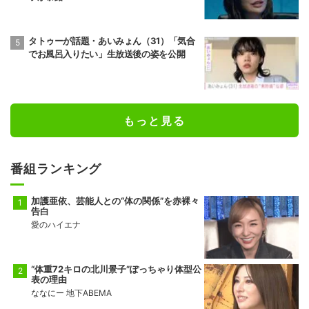
タトゥーが話題・あいみょん（31）「気合
でお風呂入りたい」生放送後の姿を公開
もっと見る
番組ランキング
加護亜依、芸能人との“体の関係”を赤裸々
告白
愛のハイエナ
“体重72キロの北川景子”ぽっちゃり体型公
表の理由
ななにー 地下ABEMA