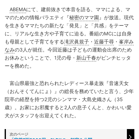
ABEMA
にて、建前抜きで本音を語る、ママによる、マ
マのための情報バラエティ『
秘密のママ園
』が放送。現代
を生きるママたちの新たな「発見」と「共感」をテーマ
に、リアルな生き方や子育てに迫る。番組のMCには自身
も母親として子育てをする
滝沢眞規子
・
近藤千尋
・
峯岸み
なみ
の3人が就任。今回近藤は子どもの運動会出席のため
お休みということで、1児の母・
新山千春
がピンチヒッタ
ーを務めた。
富山県最強と恐れられたレディース暴走族『音速天女
（おんそくてんにょ）』の総長を務めていたと言う、少年
院卒の経歴を持つ2児のシンママ・大島史織さん（35
歳）。お家にお邪魔すると2人の息子くんと、かわいい愛
犬がスタッフを出迎えてくれた。