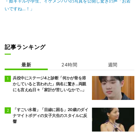
姫ギャル小学生、イケメンパパの写真を公開し驚きの声「お若
いですね…！」
記事ランキング
最新
24時間
週間
兵役中にステージ4と診断「何かが骨を溶
かしていると言われた」病名に驚き…両親
にも言えぬ日々「家計が苦しいなかで…」
「すごい水着」「目線に困る」20歳のダイ
ナマイトボディの女子大生のスタイルに反
響