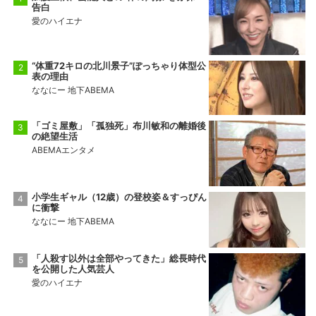
告白
愛のハイエナ
“体重72キロの北川景子”ぽっちゃり体型公
表の理由
ななにー 地下ABEMA
「ゴミ屋敷」「孤独死」布川敏和の離婚後
の絶望生活
ABEMAエンタメ
小学生ギャル（12歳）の登校姿＆すっぴん
に衝撃
ななにー 地下ABEMA
「人殺す以外は全部やってきた」総長時代
を公開した人気芸人
愛のハイエナ