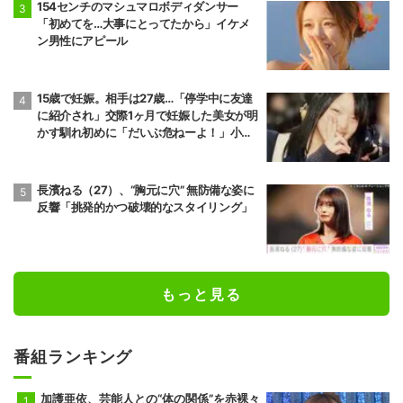
154センチのマシュマロボディダンサー
「初めてを…大事にとってたから」イケメ
ン男性にアピール
15歳で妊娠。相手は27歳…「停学中に友達
に紹介され」交際1ヶ月で妊娠した美女が明
かす馴れ初めに「だいぶ危ねーよ！」小森
純も絶句
長濱ねる（27）、“胸元に穴” 無防備な姿に
反響「挑発的かつ破壊的なスタイリング」
もっと見る
番組ランキング
加護亜依、芸能人との“体の関係”を赤裸々