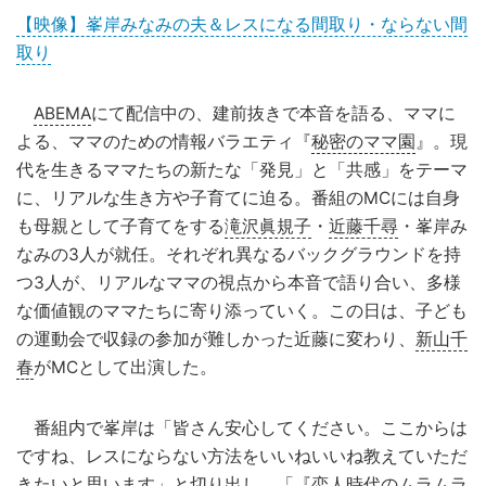
【映像】峯岸みなみの夫＆レスになる間取り・ならない間
取り
ABEMA
にて配信中の、建前抜きで本音を語る、ママに
よる、ママのための情報バラエティ『
秘密のママ園
』。現
代を生きるママたちの新たな「発見」と「共感」をテーマ
に、リアルな生き方や子育てに迫る。番組のMCには自身
も母親として子育てをする
滝沢眞規子
・
近藤千尋
・峯岸み
なみの3人が就任。それぞれ異なるバックグラウンドを持
つ3人が、リアルなママの視点から本音で語り合い、多様
な価値観のママたちに寄り添っていく。この日は、子ども
の運動会で収録の参加が難しかった近藤に変わり、
新山千
春
がMCとして出演した。
番組内で峯岸は「皆さん安心してください。ここからは
ですね、レスにならない方法をいいねいいね教えていただ
きたいと思います」と切り出し、「『恋人時代のムラムラ