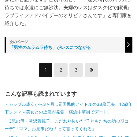
待ちでは永遠にご無沙汰。夫婦のレスはタスク化で解消』
ラブライフアドバイザーのオリビアさんです」と専門家を
紹介した。
「男性のムラムラ待ち」がレスにつながる
1
2
3
こんな記事も読まれています
カップル成立から3ヶ月…元国民的アイドルの38歳元夫、12歳年
下シンママ美女との近況が発覚「横浜中華街でデート」
3児の母・滝沢眞規子、こだわり抜いた“子どもたちの幼少期コ
ーデ”「ママ、お見事だね！って言ってくれる」