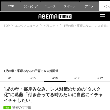
TOP
ランキング
ニュース
スポーツ
アニメ
エン
TOP
エンタメニュース
バラエティ
1児の母・峯岸みなみ、レス対策の
1児の母・峯岸みなみの子育て＆夫婦関係
#1
#15
#16
#17
#22
1児の母・峯岸みなみ、レス対策のための“タスク
化”に葛藤「付き合ってる時みたいに自然にイチャ
イチャしたい」
秘密のママ園