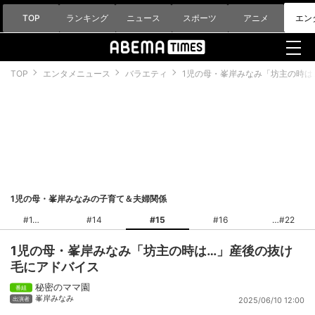
TOP
ランキング
ニュース
スポーツ
アニメ
エン
TOP
エンタメニュース
バラエティ
1児の母・峯岸みなみ「坊主の時は
1児の母・峯岸みなみの子育て＆夫婦関係
#1
#14
#15
#16
#22
1児の母・峯岸みなみ「坊主の時は…」産後の抜け
毛にアドバイス
秘密のママ園
峯岸みなみ
2025/06/10 12:00