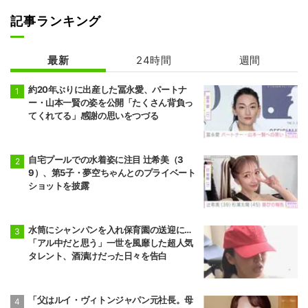
記事ランキング
最新
24時間
週間
約20年ぶりに出産した冨永愛、パートナ
ー・山本一賢の姿を公開「たくさん背負っ
てくれてる」感謝の思いをつづる
自宅プールでの水着姿に注目 辻希美（3
9）、第5子・夢空ちゃんとのプライベート
ショットを披露
水筒にシャンパンを入れ保育園の送迎に…
「アル中だと思う」一世を風靡した超人気
タレント、酒漬けだった日々を告白
「父はルイ・ヴィトンジャパン元社長。母