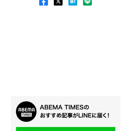
Twit
ter