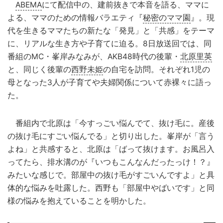
ABEMA
にて配信中の、建前抜きで本音を語る、ママに
よる、ママのための情報バラエティ『
秘密のママ園
』。現
代を生きるママたちの新たな「発見」と「共感」をテーマ
に、リアルな生き方や子育てに迫る。8日放送回では、同
番組のMC・峯岸みなみが、AKB48時代の後輩・
北原里英
と、同じく後輩の
西野未姫
の自宅を訪問。それぞれ1児の
母となった3人が子育てや夫婦関係について赤裸々に語っ
た。
番組内で北原は「今すっごい悩んでて、抜け毛に。産後
の抜け毛にすごい悩んでる」と切り出した。峯岸が「言う
よね」と共感すると、北原は「ばって抜けます。お風呂入
ってたら、排水溝のが『いつもこんなんだったっけ！？』
みたいな感じで。部屋中の抜け毛がすごいんですよ」と具
体的な悩みを吐露した。西野も「部屋中やばいです」と同
様の悩みを抱えていることを明かした。