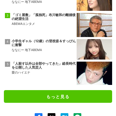
ななにー 地下ABEMA
「ゴミ屋敷」「孤独死」布川敏和の離婚後
の絶望生活
ABEMAエンタメ
小学生ギャル（12歳）の登校姿＆すっぴん
に衝撃
ななにー 地下ABEMA
「人殺す以外は全部やってきた」総長時代
を公開した人気芸人
愛のハイエナ
もっと見る