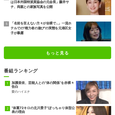
は日本外国特派員協会の元会長」藤井サ
チ、両親との家族写真を公開
「名前を言えない方々が全裸で…」一流ホ
テルでの"権力者の遊び"の実態を元港区女
子が暴露
もっと見る
番組ランキング
加護亜依、芸能人との“体の関係”を赤裸々
告白
愛のハイエナ
“体重72キロの北川景子”ぽっちゃり体型公
表の理由