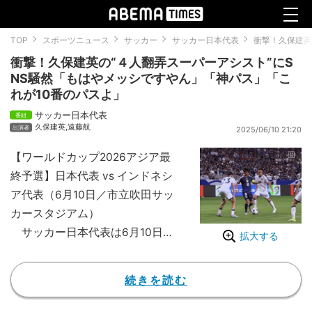
TOP
スポーツニュース
サッカー
サッカー日本代表
衝撃！久保建英
衝撃！久保建英の“４人翻弄スーパーアシスト”にS
NS騒然「もはやメッシですやん」「神パス」「こ
れが10番のパスよ」
サッカー日本代表
久保建英
,
遠藤航
2025/06/10 21:20
【ワールドカップ2026アジア最
終予選】日本代表 vs インドネシ
ア代表（6月10日／市立吹田サッ
カースタジアム）
サッカー日本代表は6月10日、
拡大する
FIFAワールドカップ2026・アジ
ア最終予選（3次予選）最終節で
続きを読む
インドネシア代表と対戦。19時3
5分にキックオフされた。