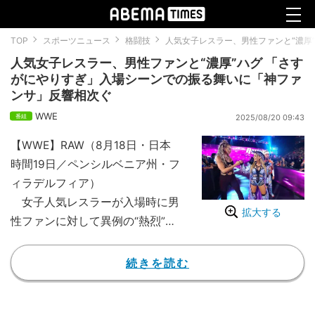
TOP
スポーツニュース
格闘技
人気女子レスラー、男性ファンと“濃厚
人気女子レスラー、男性ファンと“濃厚”ハグ 「さす
がにやりすぎ」入場シーンでの振る舞いに「神ファ
ンサ」反響相次ぐ
WWE
2025/08/20 09:43
【WWE】RAW（8月18日・日本
時間19日／ペンシルベニア州・フ
ィラデルフィア）
女子人気レスラーが入場時に男
拡大する
性ファンに対して異例の“熱烈”ハ
グを披露。まさかの展開に「さす
がにやりすぎ」「神ファンサ」な
続きを読む
どファンがざわつく一幕があっ
た。