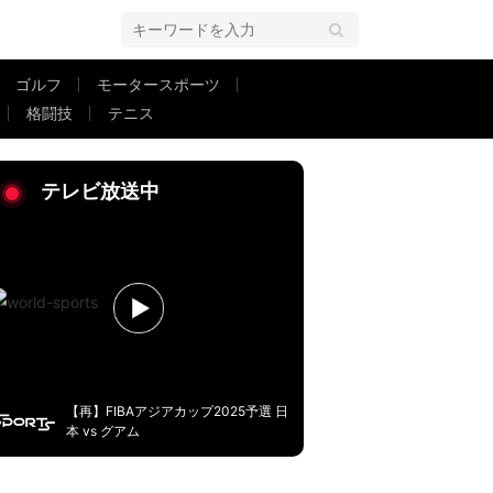
ゴルフ
モータースポーツ
格闘技
テニス
“険しすぎる表情”にSNS騒然！「マジで信じられんって感じ」「泣きそう
テレビ放送中
【再】FIBAアジアカップ2025予選 日
本 vs グアム