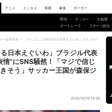
アニメ
エンタメ
将棋
麻雀
ポーカー
野球
サッカー
大相撲
ボートレース
スポーツ総合
カー日本代表
「ヴィニにこの顔させる日本えぐいわ」ブラジル代表エースの
せる日本えぐいわ」ブラジル代表
表情”にSNS騒然！「マジで信じ
きそう」サッカー王国が森保ジ
2025/10/16 14:26