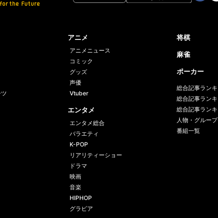
Face
Twi
book
er
アニメ
将棋
アニメニュース
麻雀
コミック
ポーカー
グッズ
声優
総合記事ランキ
ーツ
Vtuber
総合記事ランキ
エンタメ
総合記事ランキ
人物・グループ
エンタメ総合
番組一覧
バラエティ
K-POP
リアリティーショー
ドラマ
映画
音楽
HIPHOP
グラビア