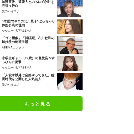
加護亜依、芸能人との“体の関係”を
赤裸々告白
愛のハイエナ
“体重72キロの北川景子”ぽっちゃり
体型公表の理由
ななにー 地下ABEMA
「ゴミ屋敷」「孤独死」布川敏和の
離婚後の絶望生活
ABEMAエンタメ
小学生ギャル（12歳）の登校姿＆す
っぴんに衝撃
ななにー 地下ABEMA
「人殺す以外は全部やってきた」総
長時代を公開した人気芸人
愛のハイエナ
もっと見る