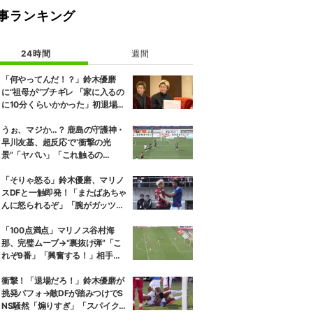
事ランキング
24時間
週間
「何やってんだ！？」鈴木優磨
に“祖母が”ブチギレ 「家に入るの
に10分くらいかかった」初退場の
裏話にスタジオ爆笑
うぉ、マジか…？ 鹿島の守護神・
早川友基、超反応で“衝撃の光
景”「ヤバい」「これ触るの
か？」相手選手ドン引き→右手一
本“スーパーセーブ”
「そりゃ怒る」鈴木優磨、マリノ
スDFと一触即発！「またばあちゃ
んに怒られるぞ」「腕がガッツリ
入ってる」ファン騒然
「100点満点」マリノス谷村海
那、完璧ムーブ→“裏抜け弾”「こ
れぞ9番」「興奮する！」相手守
備のギャップを狙う”斜めの抜け
出し”
衝撃！「退場だろ！」鈴木優磨が
挑発パフォ→敵DFが踏みつけでS
NS騒然「煽りすぎ」「スパイク