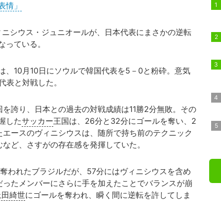
表情」
ニシウス・ジュニオールが、日本代表にまさかの逆転
なっている。
、10月10日にソウルで韓国代表を5－0と粉砕。意気
本代表と対戦した。
を誇り、日本との過去の対戦成績は11勝2分無敗。その
握した
サッカー
王国は、26分と32分にゴールを奪い、2
たエースのヴィニシウスは、随所で持ち前のテクニック
むなど、さすがの存在感を発揮していた。
奪われたブラジルだが、57分にはヴィニシウスを含め
だったメンバーにさらに手を加えたことでバランスが崩
上田綺世
にゴールを奪われ、瞬く間に逆転を許してしま