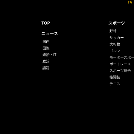
TOP
スポーツ
野球
ニュース
サッカー
国内
大相撲
国際
ゴルフ
経済・IT
モータースポ
政治
ボートレース
話題
スポーツ総合
格闘技
テニス