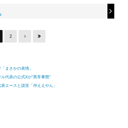
も
2
で「まさかの表情」
ル代表の公式Xが“異常事態”
代表エースと談笑「仲ええやん」