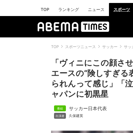
TOP
ランキング
ニュース
スポーツ
TOP
スポーツニュース
サッカー
サッ
「ヴィニにこの顔さ
エースの“険しすぎる
られんって感じ」「泣
ャパンに初黒星
サッカー日本代表
久保建英