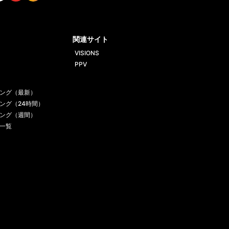
tt
Yout
Insta
ube
gram
関連サイト
VISIONS
PPV
ング（最新）
ング（24時間）
ング（週間）
一覧