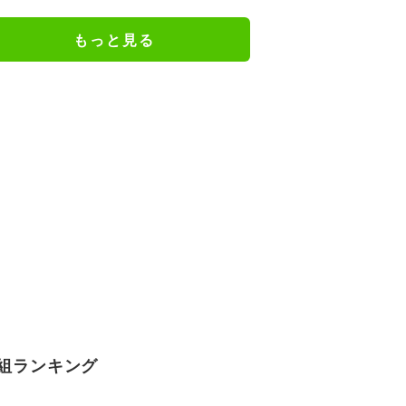
で踏むのは酷い」「今季で一番醜
いスロー映像」「喧嘩両成敗」
もっと見る
組ランキング