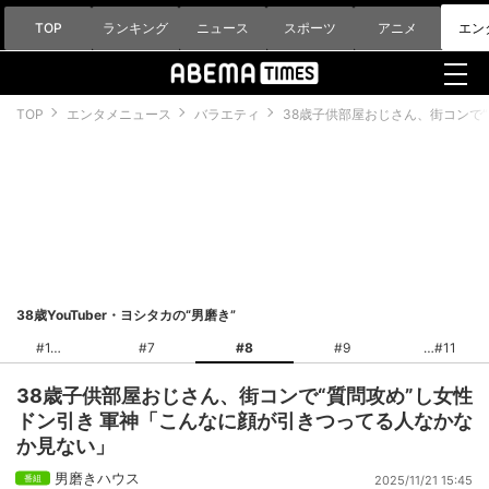
TOP
ランキング
ニュース
スポーツ
アニメ
エン
TOP
エンタメニュース
バラエティ
38歳子供部屋おじさん、街コンで
38歳YouTuber・ヨシタカの“男磨き”
#1
#7
#8
#9
#11
38歳子供部屋おじさん、街コンで“質問攻め”し女性
ドン引き 軍神「こんなに顔が引きつってる人なかな
か見ない」
男磨きハウス
2025/11/21 15:45