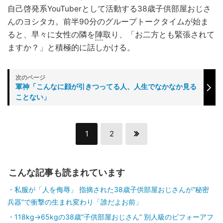
自己啓発系YouTuberとして活動する38歳子供部屋おじさ
んのヨシタカ。前半90分のグループトークタイムが始ま
ると、早々に女性の隣を
陣
取り、「お二方とも緊張されて
ますか？」と積極的に話しかける。
軍神「こんなに顔が引きつってる人、人生でなかなか見る
ことない」
1
2
こんな記事も読まれています
私服が「人を侮辱」 指摘された38歳子供部屋おじさんが“秘密
兵器”で衝撃の生まれ変わり「誰だよお前」
118kg→65kgの38歳“子供部屋おじさん” 別人級のビフォーアフ