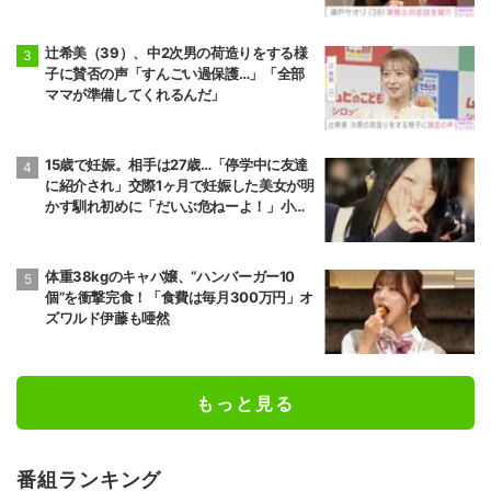
辻希美（39）、中2次男の荷造りをする様
子に賛否の声「すんごい過保護…」「全部
ママが準備してくれるんだ」
15歳で妊娠。相手は27歳…「停学中に友達
に紹介され」交際1ヶ月で妊娠した美女が明
かす馴れ初めに「だいぶ危ねーよ！」小森
純も絶句
体重38kgのキャバ嬢、“ハンバーガー10
個”を衝撃完食！「食費は毎月300万円」オ
ズワルド伊藤も唖然
もっと見る
番組ランキング