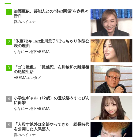
加護亜依、芸能人との“体の関係”を赤裸々
告白
愛のハイエナ
“体重72キロの北川景子”ぽっちゃり体型公
表の理由
ななにー 地下ABEMA
「ゴミ屋敷」「孤独死」布川敏和の離婚後
の絶望生活
ABEMAエンタメ
小学生ギャル（12歳）の登校姿＆すっぴん
に衝撃
ななにー 地下ABEMA
「人殺す以外は全部やってきた」総長時代
を公開した人気芸人
愛のハイエナ