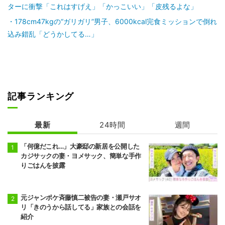
ターに衝撃「これはすげえ」「かっこいい」「皮残るよな」
178cm47kgの“ガリガリ”男子、6000kcal完食ミッションで倒れ
込み錯乱「どうかしてる…」
記事ランキング
最新
24時間
週間
「何億だこれ…」大豪邸の新居を公開した
カジサックの妻・ヨメサック、簡単な手作
りごはんを披露
元ジャンポケ斉藤慎二被告の妻・瀬戸サオ
リ「きのうから話してる」家族との会話を
紹介