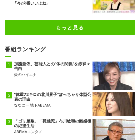
「今が1番いいよね」
もっと見る
番組ランキング
加護亜依、芸能人との“体の関係”を赤裸々
告白
愛のハイエナ
“体重72キロの北川景子”ぽっちゃり体型公
表の理由
ななにー 地下ABEMA
「ゴミ屋敷」「孤独死」布川敏和の離婚後
の絶望生活
ABEMAエンタメ