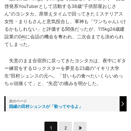
啓発系YouTuberとして活動する38歳“子供部屋おじさ
ん”のヨシタカ。席替えタイムで回ってきたミステリアス
女性・まりもさんと意気投合し、軍神も「ワンちゃんいけ
るかもしれない」と評価する関係だったが、115kg24歳建
設業のD
AI
に会話の機会を奪われ、二次会までも決められ
てしまった。
失意のまま合宿所に戻ってきたヨシタカは、夜中にギタ
ー練習をするロックスターを夢見る23歳の“イキリ大学
生”田村シュンスの元へ。「甘いもの食べたいくらいめっ
ちゃ頭痛くて」と、“失恋”の痛みを明かした。
因縁の田村シュンスが「歌ってやるよ」
1
2