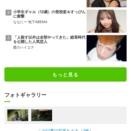
小学生ギャル（12歳）の登校姿＆すっぴん
に衝撃
ななにー 地下ABEMA
「人殺す以外は全部やってきた」総長時代
を公開した人気芸人
愛のハイエナ
もっと見る
フォトギャラリー
この記事の写真をみる（2枚）