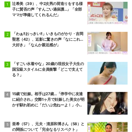
辻希美（39）、中2次男の荷造りをする様
子に賛否の声「すんごい過保護…」「全部
ママが準備してくれるんだ」
「わぁ!!おっきい!!」いきものがかり・吉岡
聖恵（42）、近影に驚きの声「なにこれ…
大好き」「なんか親近感が」
「すごい水着やな」20歳の現役女子大生の
国宝級スタイルに全員衝撃「どこで支えて
る？」
15歳で妊娠。相手は27歳…「停学中に友達
に紹介され」交際1ヶ月で妊娠した美女が明
かす馴れ初めに「だいぶ危ねーよ！」小森
純も絶句
亜希（57）、元夫・清原和博さん（58）と
の関係について「完全なるリスペクト」