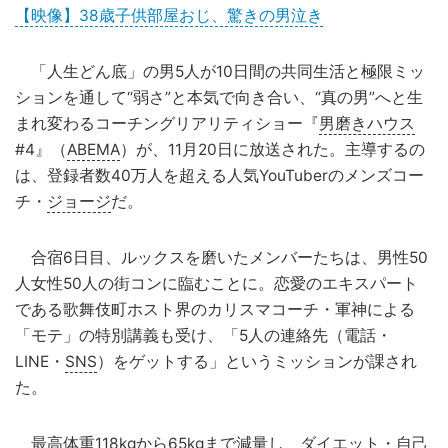
【映像】38歳子供部屋おじ、驚きの男泣き
「人生どん底」の男5人が10日間の共同生活と極限ミッ
ションを通して“弱さ”と本気で向き合い、“真の男”へと生
まれ変わるコーチングリアリティショー『
男磨きハウス
#4』（
ABEMA
）が、11月20日に放送された。主導するの
は、登録者数40万人を超える人気YouTuberのメンズコー
チ・
ジョージ
だ。
合宿6日目、ルックスを磨いたメンバーたちは、男性50
人女性50人の街コンに臨むことに。恋愛のエキスパート
である歌舞伎町ホスト界のカリスマコーチ・軍神による
「モテ」の特別講義も受け、「5人の連絡先（電話・
LINE・
SNS
）をゲットする」というミッションが課され
た。
最高体重118kgから65kgまで減量し、ダイエット・自己