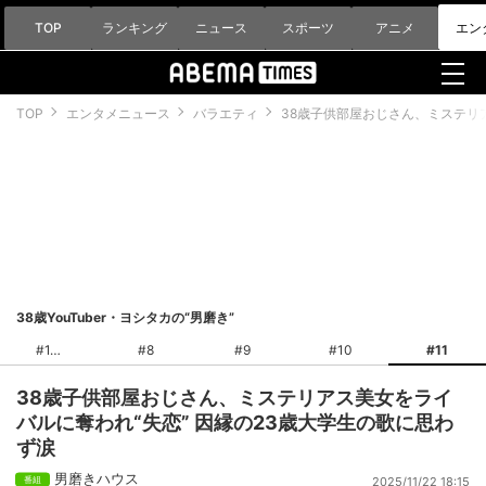
TOP
ランキング
ニュース
スポーツ
アニメ
エン
TOP
エンタメニュース
バラエティ
38歳子供部屋おじさん、ミステリ
38歳YouTuber・ヨシタカの“男磨き”
#1
#8
#9
#10
#11
38歳子供部屋おじさん、ミステリアス美女をライ
バルに奪われ“失恋” 因縁の23歳大学生の歌に思わ
ず涙
男磨きハウス
2025/11/22 18:15