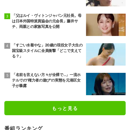
「父はルイ・ヴィトンジャパン元社長。母
は日本外国特派員協会の元会長」藤井サ
チ、両親との家族写真を公開
「すごい水着やな」20歳の現役女子大生の
国宝級スタイルに全員衝撃「どこで支えて
る？」
「名前を言えない方々が全裸で…」一流ホ
テルでの"権力者の遊び"の実態を元港区女
子が暴露
もっと見る
番組ランキング