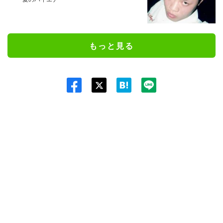
もっと見る
Twit
ter