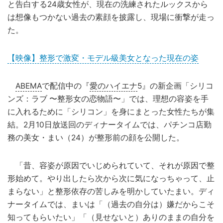
と告白する24歳女性が、現在の洗練されたルックスから
は想像もつかない過去の素顔を披露し、現場に衝撃が走っ
た。
【映像】整形で激変・モデル級美女となった現在の姿
ABEMA
で配信中の『
愛のハイエナ
5』の新企画「シリコ
ンズ：ラブ 〜整形女の恋物語〜」では、理想の容姿を手
に入れるために「シリコン」を身にまとった女性たちが集
結。2月10日放送回のディナータイムでは、パチンコ店勤
務の美女・まい（24）が整形前の顔を公開した。
「昔、容姿が原因でいじめられていて、それが原因で整
形始めて。やり出したら次から次に気になっちゃって、止
まらない」と整形依存の苦しみを明かしていたまい。ディ
ナータイムでは、まいは「（過去の自分は）嫌だからこそ
知ってもらいたい」「（見せないと）ありのままの自分を