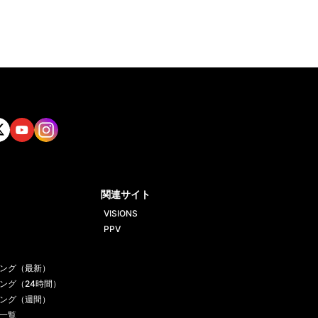
tt
Yout
Insta
ube
gram
関連サイト
VISIONS
PPV
ング（最新）
ング（24時間）
ング（週間）
一覧