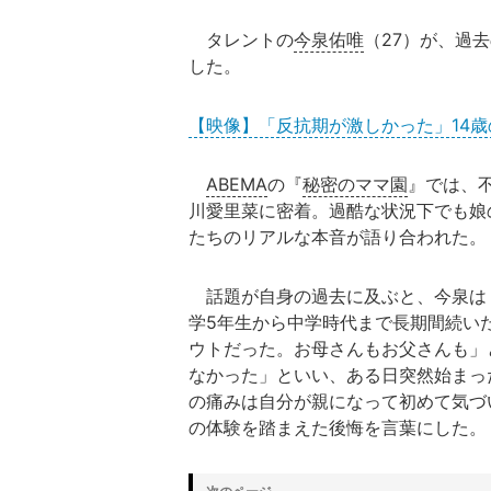
タレントの
今泉佑唯
（27）が、過
した。
【映像】「反抗期が激しかった」14
ABEMA
の『
秘密のママ園
』では、
川愛里菜に密着。過酷な状況下でも娘
たちのリアルな本音が語り合われた。
話題が自身の過去に及ぶと、今泉は
学5年生から中学時代まで長期間続い
ウトだった。お母さんもお父さんも」
なかった」といい、ある日突然始まっ
の痛みは自分が親になって初めて気づ
の体験を踏まえた後悔を言葉にした。