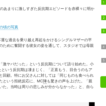
去のあまりに激しすぎた反抗期エピソードを赤裸々に明か
歳の頃の写真
不運な過去を乗り越え再起をかけるシングルマザーの平
のために奮闘する彼女の姿を通して、スタジオでは母親
「激ヤバだった」という反抗期について語り始めた。小
たという反抗期は凄まじく、「正直もう、目合うのもア
と回顧。特にお父さんに対しては「同じものも食べられ
たという拒絶反応に、MC
陣
も驚きの声を上げた。「親
いた。当時は周りの悲しみが分からなかった」と、自ら