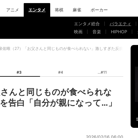
アニメ
エンタメ
将棋
麻雀
ポーカー
エンタメ総合
バラエティ
映画
音楽
HIPHOP
泉佑唯（27）「お父さんと同じものが食べられない」激しすぎた反抗期を告
#3
#4
#11
父さんと同じものが食べられな
を告白「自分が親になって…」
2026/02/16 06:00