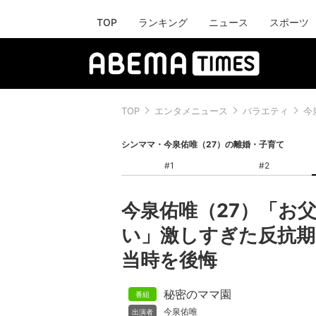
TOP
ランキング
ニュース
スポーツ
TOP
エンタメニュース
バラエティ
今
シンママ・今泉佑唯（27）の離婚・子育て
#1
#2
今泉佑唯（27）「お
い」激しすぎた反抗期
当時を後悔
秘密のママ園
今泉佑唯