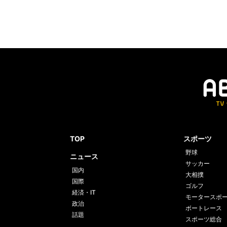
TOP
スポーツ
野球
ニュース
サッカー
国内
大相撲
国際
ゴルフ
経済・IT
モータースポ
政治
ボートレース
話題
スポーツ総合