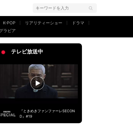
K-POP
リアリティーショー
ドラマ
グラビア
白「自分が親になって…」当時を後悔
テレビ放送中
『ときめきファンファーレSECON
D』#19