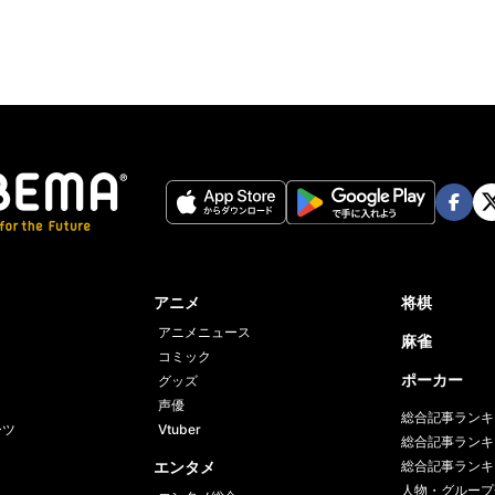
Face
Twi
book
er
アニメ
将棋
アニメニュース
麻雀
コミック
ポーカー
グッズ
声優
総合記事ランキ
ーツ
Vtuber
総合記事ランキ
エンタメ
総合記事ランキ
人物・グループ