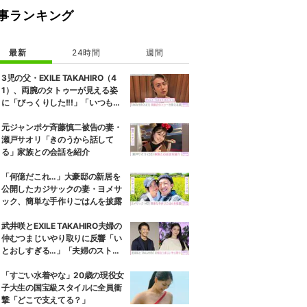
事ランキング
最新
24時間
週間
3児の父・EXILE TAKAHIRO（4
1）、両腕のタトゥーが見える姿
に「びっくりした!!!」「いつもと
また違ったTAKAHIROさん」など
の反響
元ジャンポケ斉藤慎二被告の妻・
瀬戸サオリ「きのうから話して
る」家族との会話を紹介
「何億だこれ…」大豪邸の新居を
公開したカジサックの妻・ヨメサ
ック、簡単な手作りごはんを披露
武井咲とEXILE TAKAHIRO夫婦の
仲むつまじいやり取りに反響「い
とおしすぎる…」「夫婦のストー
リーほんと好き」
「すごい水着やな」20歳の現役女
子大生の国宝級スタイルに全員衝
撃「どこで支えてる？」