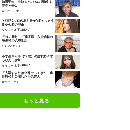
加護亜依、芸能人との“体の関係”を
赤裸々告白
愛のハイエナ
“体重72キロの北川景子”ぽっちゃり
体型公表の理由
ななにー 地下ABEMA
「ゴミ屋敷」「孤独死」布川敏和の
離婚後の絶望生活
ABEMAエンタメ
小学生ギャル（12歳）の登校姿＆す
っぴんに衝撃
ななにー 地下ABEMA
「人殺す以外は全部やってきた」総
長時代を公開した人気芸人
愛のハイエナ
もっと見る