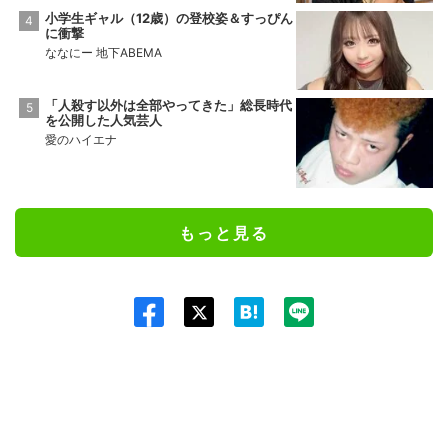
小学生ギャル（12歳）の登校姿＆すっぴん
に衝撃
ななにー 地下ABEMA
「人殺す以外は全部やってきた」総長時代
を公開した人気芸人
愛のハイエナ
もっと見る
Twit
ter