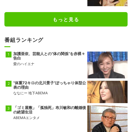
もっと見る
番組ランキング
加護亜依、芸能人との“体の関係”を赤裸々
告白
愛のハイエナ
“体重72キロの北川景子”ぽっちゃり体型公
表の理由
ななにー 地下ABEMA
「ゴミ屋敷」「孤独死」布川敏和の離婚後
の絶望生活
ABEMAエンタメ