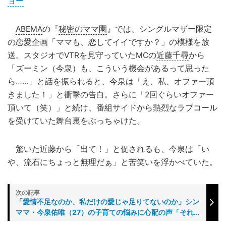
ョー
ABEMA
の『
秘密のママ園
』では、シングルマザー限定
の恋愛企画「ママも、恋してイイですか？」の模様を放
送。スタジオでVTRを見守っていたMCの
近藤千尋
から
「ズーミン（今泉）も、こういう機会があるって思った
ら……」と話を振られると、今泉は「え、私、オファー頂
きました！」と衝撃の告白。さらに「2回ぐらいオファー
頂いて（笑）」と続け、番組サイドから熱烈なラブコール
を受けていた舞台裏をぶっちゃけた。
驚いた近藤から「出て！」と促されるも、今泉は「い
や、流石にちょっと無理だぁ」と苦笑いを浮かべていた。
「愛情不足なのか、私だけの愛じゃ足りてないのか」シン
ママ・今泉佑唯（27）の子育ての悩みに心配の声「それ
は重症だ」