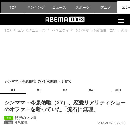
TOP
ランキング
ニュース
スポーツ
アニメ
エン
TOP
エンタメニュース
バラエティ
シンママ・今泉佑唯（27）、恋愛
シンママ・今泉佑唯（27）の離婚・子育て
#1
#2
#3
#4
#11
シンママ・今泉佑唯（27）、恋愛リアリティショー
のオファーを断っていた「流石に無理」
秘密のママ園
今泉佑唯
2026/02/15 22:00