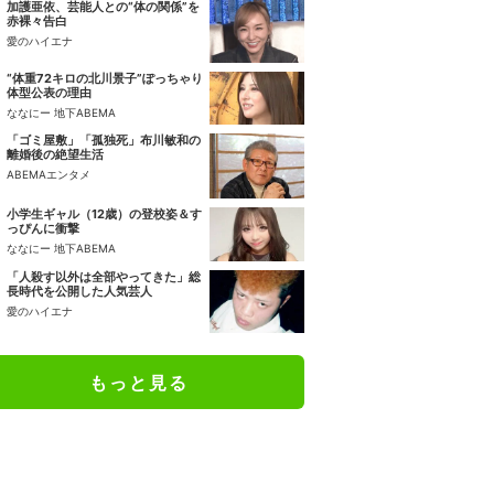
加護亜依、芸能人との“体の関係”を
赤裸々告白
愛のハイエナ
“体重72キロの北川景子”ぽっちゃり
体型公表の理由
ななにー 地下ABEMA
「ゴミ屋敷」「孤独死」布川敏和の
離婚後の絶望生活
ABEMAエンタメ
小学生ギャル（12歳）の登校姿＆す
っぴんに衝撃
ななにー 地下ABEMA
「人殺す以外は全部やってきた」総
長時代を公開した人気芸人
愛のハイエナ
もっと見る