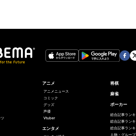
Face
Twi
book
er
アニメ
将棋
アニメニュース
麻雀
コミック
ポーカー
グッズ
声優
総合記事ランキ
ーツ
Vtuber
総合記事ランキ
エンタメ
総合記事ランキ
人物・グループ