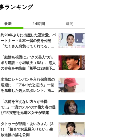
事ランキング
最新
24時間
週間
約20年ぶりに出産した冨永愛、パ
ートナー・山本一賢の姿を公開
「たくさん背負ってくれてる」感
謝の思いをつづる
「結婚も視野に」“クズ芸人”ガッ
ポリ建設・小堀敏夫（58）、恋人
の存在を初告白「相手は28個下の
エステティシャン」
水筒にシャンパンを入れ保育園の
送迎に…「アル中だと思う」一世
を風靡した超人気タレント、酒漬
けだった日々を告白
「名前を言えない方々が全裸
で…」一流ホテルでの"権力者の遊
び"の実態を元港区女子が暴露
タトゥーが話題・あいみょん（3
1）「気合でお風呂入りたい」生
放送後の姿を公開