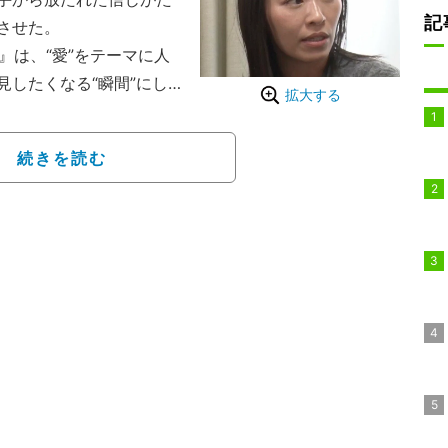
記
させた。
』は、“愛”をテーマに人
したくなる“瞬間”にし
拡大する
トバラエティ。ニューヨ
務め、さらば青春の光
続きを読む
出演している。