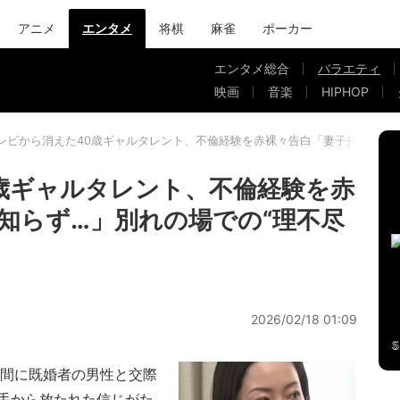
アニメ
エンタメ
将棋
麻雀
ポーカー
エンタメ総合
バラエティ
映画
音楽
HIPHOP
レビから消えた40歳ギャルタレント、不倫経験を赤裸々告白「妻子持ちと知ら
歳ギャルタレント、不倫経験を赤
知らず…」別れの場での“理不尽
2026/02/18 01:09
間に既婚者の男性と交際
手から放たれた信じがた