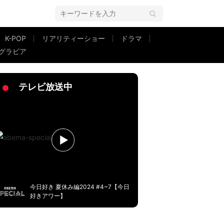
K-POP
リアリティーショー
ドラマ
グラビア
ず…」別れの場での“理不尽な言い訳”に混乱
テレビ放送中
今日好き 夏休み編2024 #4~7【今日
好きアワー】