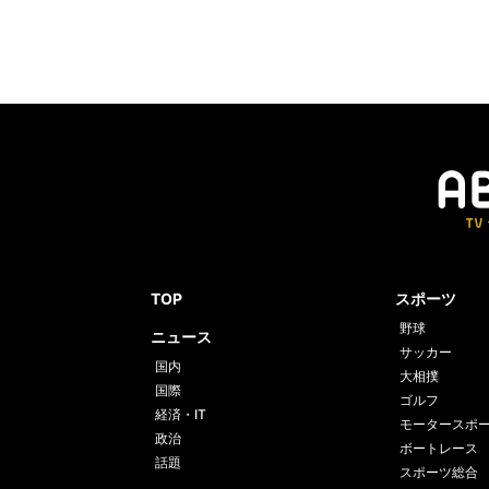
TOP
スポーツ
野球
ニュース
サッカー
国内
大相撲
国際
ゴルフ
経済・IT
モータースポ
政治
ボートレース
話題
スポーツ総合