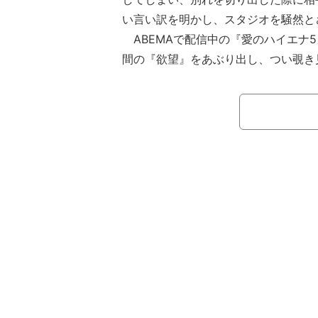
い言い訳を明かし、スタジオを騒然と
ABEMAで配信中の『愛のハイエナ5
間の『欲望』をあぶり出し、つい覗き見
ゃぶりつく遠慮を知らないドキュメン
ーク（嶋佐和也、屋敷裕政）がMCを
（森田哲矢、東ブクロ）がレギュラー