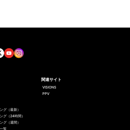
tt
Yout
Insta
ube
gram
関連サイト
VISIONS
PPV
ング（最新）
ング（24時間）
ング（週間）
一覧