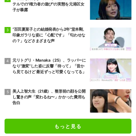
テルでの"権力者の遊び"の実態を元港区女
子が暴露
“百田夏菜子との結婚発表から2年”堂本剛、
印象ガラリな姿に「心配です」「匂わせな
の？」などさまざまな声
元リトグリ・Manaka（25）、ラッパーに
なり“激変”した姿に反響「待って」「昔か
ら見てるけど 最近ずっと可愛くなってる」
美人上智大生（21歳）、整形前の顔を公開
し驚きの声「変わるね〜」かかった費用も
告白
もっと見る