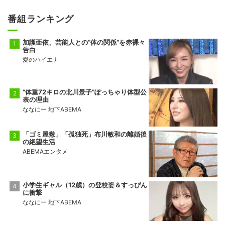
番組ランキング
加護亜依、芸能人との“体の関係”を赤裸々
告白
愛のハイエナ
“体重72キロの北川景子”ぽっちゃり体型公
表の理由
ななにー 地下ABEMA
「ゴミ屋敷」「孤独死」布川敏和の離婚後
の絶望生活
ABEMAエンタメ
小学生ギャル（12歳）の登校姿＆すっぴん
に衝撃
ななにー 地下ABEMA