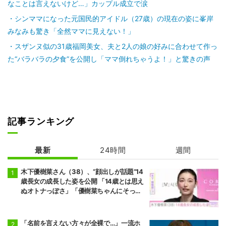
なことは言えないけど…」カップル成立で涙
シンママになった元国民的アイドル（27歳）の現在の姿に峯岸
みなみも驚き「全然ママに見えない！」
スザンヌ似の31歳福岡美女、夫と2人の娘の好みに合わせて作っ
た“バラバラの夕食”を公開し「ママ倒れちゃうよ！」と驚きの声
記事ランキング
最新
24時間
週間
木下優樹菜さん（38）、“顔出しが話題”14
歳長女の成長した姿を公開 「14歳とは思え
ぬオトナっぽさ」「優樹菜ちゃんにそっく
りすぎる」など反響
「名前を言えない方々が全裸で…」一流ホ