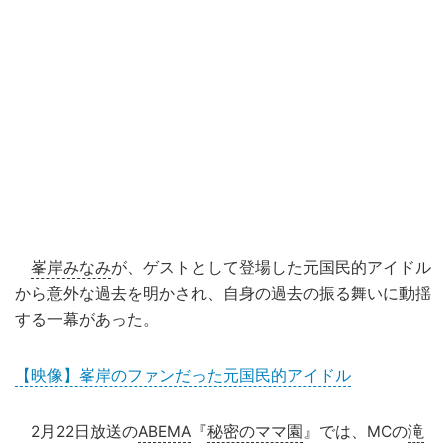
峯岸みなみ
が、ゲストとして登場した元国民的アイドル
から意外な過去を明かされ、自身の過去の振る舞いに動揺
する一幕があった。
【映像】峯岸のファンだった元国民的アイドル
2月22日放送の
ABEMA
『
秘密のママ園
』では、MCの
滝