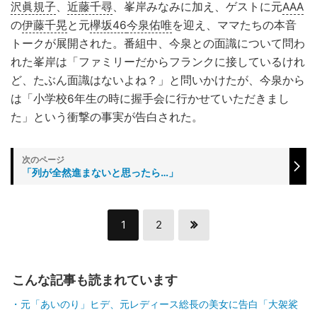
沢眞規子
、
近藤千尋
、峯岸みなみに加え、ゲストに元
AAA
の
伊藤千晃
と元
欅坂46
今泉佑唯
を迎え、ママたちの本音
トークが展開された。番組中、今泉との面識について問わ
れた峯岸は「ファミリーだからフランクに接しているけれ
ど、たぶん面識はないよね？」と問いかけたが、今泉から
は「小学校6年生の時に握手会に行かせていただきまし
た」という衝撃の事実が告白された。
「列が全然進まないと思ったら…」
1
2
こんな記事も読まれています
元「あいのり」ヒデ、元レディース総長の美女に告白「大袈裟