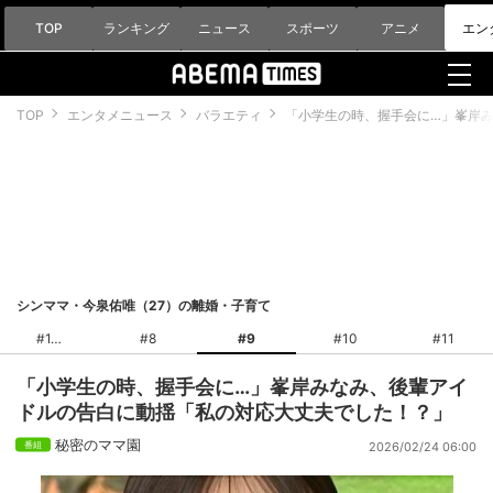
TOP
ランキング
ニュース
スポーツ
アニメ
エン
TOP
エンタメニュース
バラエティ
「小学生の時、握手会に…」峯岸
シンママ・今泉佑唯（27）の離婚・子育て
#1
#8
#9
#10
#11
「小学生の時、握手会に…」峯岸みなみ、後輩アイ
ドルの告白に動揺「私の対応大丈夫でした！？」
秘密のママ園
2026/02/24 06:00