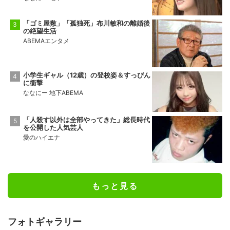
「ゴミ屋敷」「孤独死」布川敏和の離婚後
の絶望生活
ABEMAエンタメ
小学生ギャル（12歳）の登校姿＆すっぴん
に衝撃
ななにー 地下ABEMA
「人殺す以外は全部やってきた」総長時代
を公開した人気芸人
愛のハイエナ
もっと見る
フォトギャラリー