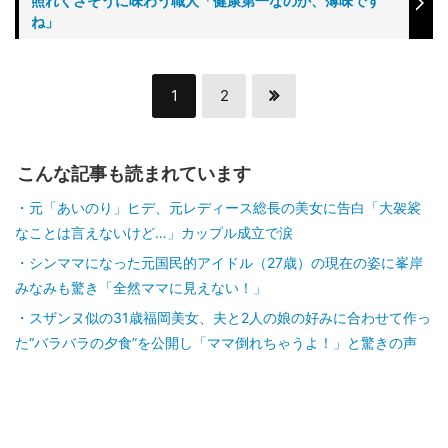
照れくさそうに味わう職人「健康第一なのか、薄味です
ね」
1
2
こんな記事も読まれています
元「あいのり」ヒデ、元レディース総長の美女に告白「大袈裟
なことは言えないけど…」カップル成立で涙
シンママになった元国民的アイドル（27歳）の現在の姿に峯岸
みなみも驚き「全然ママに見えない！」
スザンヌ似の31歳福岡美女、夫と2人の娘の好みに合わせて作っ
た“バラバラの夕食”を公開し「ママ倒れちゃうよ！」と驚きの声