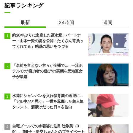
記事ランキング
最新
24時間
週間
約20年ぶりに出産した冨永愛、パートナ
ー・山本一賢の姿を公開「たくさん背負っ
てくれてる」感謝の思いをつづる
「名前を言えない方々が全裸で…」一流ホ
テルでの"権力者の遊び"の実態を元港区女
子が暴露
水筒にシャンパンを入れ保育園の送迎に…
「アル中だと思う」一世を風靡した超人気
タレント、酒漬けだった日々を告白
自宅プールでの水着姿に注目 辻希美（3
9）、第5子・夢空ちゃんとのプライベート