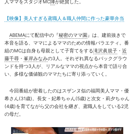
人ママをスタジオMC
陣
が絶賛した。
【映像】美人すぎる鳶職人＆職人仲間に作った豪華弁当
ABEMA
にて配信中の『
秘密のママ園
』は、建前抜きで
本音を語る、ママによるママのための情報バラエティ。番
組のMCは自身も母親として子育てをする
滝沢眞規子
・
近
藤千尋
・
峯岸みなみ
の3人。それぞれ異なるバックグラウ
ンドを持つ3人が、リアルなママの視点から本音で語り合
い、多様な価値観のママたちに寄り添っていく。
今回番組が密着したのはスザンヌ似の福岡美人ママ・優
希さん(31歳)。長女・妃希ちゃん(5歳)と次女・莉夕ちゃん
(4歳)を育てながら父の会社を継ぎ、鳶職人をしている2児
の母だ。