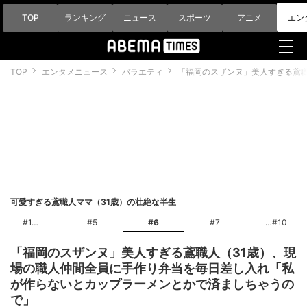
TOP
ランキング
ニュース
スポーツ
アニメ
エン
TOP
エンタメニュース
バラエティ
「福岡のスザンヌ」美人すぎる鳶
可愛すぎる鳶職人ママ（31歳）の壮絶な半生
#1
#5
#6
#7
#10
「福岡のスザンヌ」美人すぎる鳶職人（31歳）、現
場の職人仲間全員に手作り弁当を毎日差し入れ「私
が作らないとカップラーメンとかで済ましちゃうの
で」