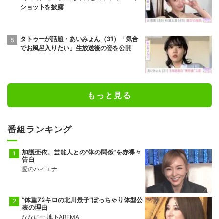
ショットを披露
タトゥーが話題・あいみょん（31）「気合
でお風呂入りたい」生放送後の姿を公開
もっと見る
番組ランキング
加護亜依、芸能人との“体の関係”を赤裸々
告白
愛のハイエナ
“体重72キロの北川景子”ぽっちゃり体型公
表の理由
ななにー 地下ABEMA