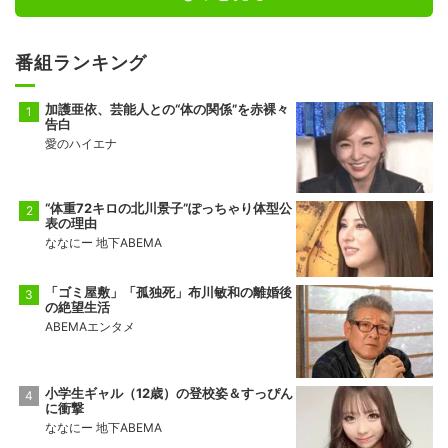
番組ランキング
加護亜依、芸能人との“体の関係”を赤裸々
告白
愛のハイエナ
“体重72キロの北川景子”ぽっちゃり体型公
表の理由
ななにー 地下ABEMA
「ゴミ屋敷」「孤独死」布川敏和の離婚後
の絶望生活
ABEMAエンタメ
小学生ギャル（12歳）の登校姿＆すっぴん
に衝撃
ななにー 地下ABEMA