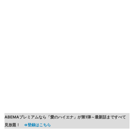
ABEMAプレミアムなら「愛のハイエナ」が第1弾～最新話まですべて
見放題！
⇒登録はこちら