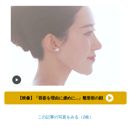
【映像】「容姿を理由に虐めに…」整形前の顔
この記事の写真をみる（2枚）