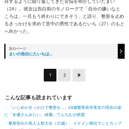
存するように繰り返してきた苦悩を明かしていたまい
（24）。彼女は告白前のモノローグで「自分の嫌いなと
ころは、一旦もう終わりにできそう」と語り、整形を止め
るきっかけを求めて意中の男性であるたいち（27）のもと
へ向かった。
まいの告白にたいちは…
1
2
こんな記事も読まれています
「いじめがきっかけで整形を…」24歳整形依存美女の現在の姿
に「女優さんみたい。綺麗」てんちむが絶賛
整形告白の美人上智大生（21歳）、イケメン商社マンとカップ