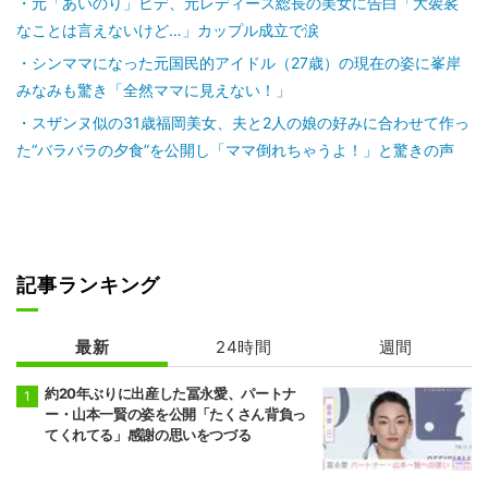
元「あいのり」ヒデ、元レディース総長の美女に告白「大袈裟
なことは言えないけど…」カップル成立で涙
シンママになった元国民的アイドル（27歳）の現在の姿に峯岸
みなみも驚き「全然ママに見えない！」
スザンヌ似の31歳福岡美女、夫と2人の娘の好みに合わせて作っ
た“バラバラの夕食”を公開し「ママ倒れちゃうよ！」と驚きの声
記事ランキング
最新
24時間
週間
約20年ぶりに出産した冨永愛、パートナ
ー・山本一賢の姿を公開「たくさん背負っ
てくれてる」感謝の思いをつづる