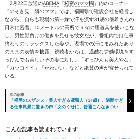
2月22日放送の
ABEMA
『
秘密のママ園
』内のコーナー
『のぞき見！隣のママ』では、福岡県で建設会社を経営し
ながら、自らも現場の第一線で汗を流す31歳の優希さんの
日常に密着。10メートルの高所で９kgの腰道具を使いこな
し、男性顔負けの働きを見せる彼女だが、番組内では仕事
終わりのリラックスした姿や、現場での汗にまみれたあり
のままの表情を披露。視聴者からは、過酷な労働環境＆す
っぴんでも美しいその姿に対し、「すっぴんも美人やな」
「カッコイイ」「かわいい」などと絶賛の声が寄せられて
いる。
「福岡のスザンヌ」美人すぎる鳶職人（31歳）、過酷すぎ
る仕事風景に驚きの声「女のくせに、普通こんなきつい仕
事しないですよ」
こんな記事も読まれています