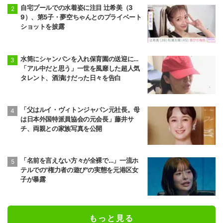
自宅プールでの水着姿に注目 辻希美（3
9）、第5子・夢空ちゃんとのプライベート
ショットを披露
水筒にシャンパンを入れ保育園の送迎に…
「アル中だと思う」一世を風靡した超人気
タレント、酒漬けだった日々を告白
「父はルイ・ヴィトンジャパン元社長。母
は日本外国特派員協会の元会長」藤井サ
チ、両親との家族写真を公開
「名前を言えない方々が全裸で…」一流ホ
テルでの"権力者の遊び"の実態を元港区女
子が暴露
もっと見る