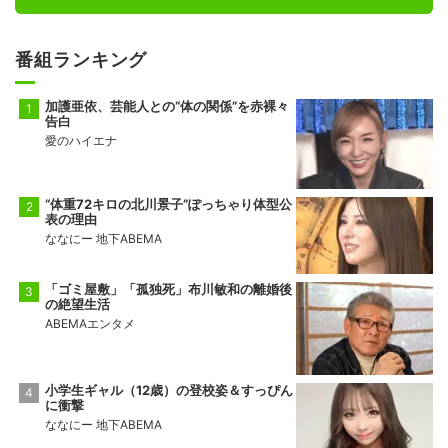
番組ランキング
加護亜依、芸能人との“体の関係”を赤裸々
告白
愛のハイエナ
“体重72キロの北川景子”ぽっちゃり体型公
表の理由
ななにー 地下ABEMA
「ゴミ屋敷」「孤独死」布川敏和の離婚後
の絶望生活
ABEMAエンタメ
小学生ギャル（12歳）の登校姿＆すっぴん
に衝撃
ななにー 地下ABEMA