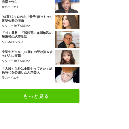
赤裸々告白
愛のハイエナ
“体重72キロの北川景子”ぽっちゃり
体型公表の理由
ななにー 地下ABEMA
「ゴミ屋敷」「孤独死」布川敏和の
離婚後の絶望生活
ABEMAエンタメ
小学生ギャル（12歳）の登校姿＆す
っぴんに衝撃
ななにー 地下ABEMA
「人殺す以外は全部やってきた」総
長時代を公開した人気芸人
愛のハイエナ
もっと見る