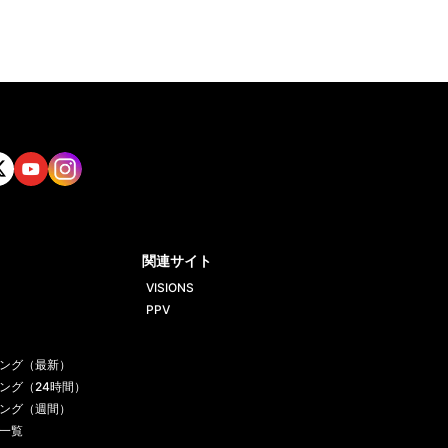
tt
Yout
Insta
ube
gram
関連サイト
VISIONS
PPV
ング（最新）
ング（24時間）
ング（週間）
一覧