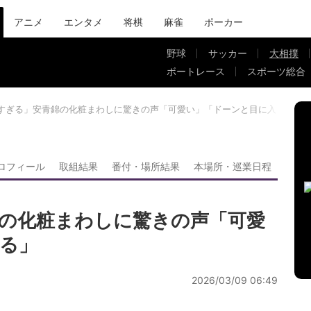
アニメ
エンタメ
将棋
麻雀
ポーカー
野球
サッカー
大相撲
ボートレース
スポーツ総合
すぎる」安青錦の化粧まわしに驚きの声「可愛い」「ドーンと目に入る」
ロフィール
取組結果
番付・場所結果
本場所・巡業日程
の化粧まわしに驚きの声「可愛
る」
2026/03/09 06:49