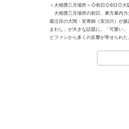
＜大相撲三月場所＞◇初日◇8日◇大
大相撲三月場所の初日、東方幕内力
最注目の大関・安青錦（安治川）が披
まわし」が大きな話題に。「可愛い」
どファンから多くの反響が寄せられた