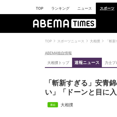
TOP
ランキング
ニュース
スポーツ
TOP
スポーツニュース
大相撲
「斬新
ABEMA独自情報
速報ニュース
大相撲トップ
力士プ
「斬新すぎる」安青錦
い」「ドーンと目に入
大相撲