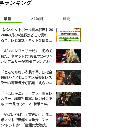
事ランキング
最新
24時間
週間
【バスケットボール日本代表】20
26年8月の6連戦はどこで見れ
る？テレビ放送・ネット配信まと
め 招集メンバーも解説
「ギャルレフェリーだ」「初めて
見た」米マットに“異色”のかわい
いレフェリーが降臨 ファンざわめ
き
「とんでもない衣装で草」ほぼ全
身網タイツ姿…ラテン系美女レス
ラーの電撃復帰が話題「えらいセ
クシー」
「下はビキニ」サーファー美女レ
スラー、颯爽と援軍に駆け付ける
も“チラ見せ”ダウン…衝撃の結末
にファン騒然
「やばいやばい」首絞め、吐血…
米マットで戦慄の大暴走…ファ
ン“ドン引き” 「普通に危険技」