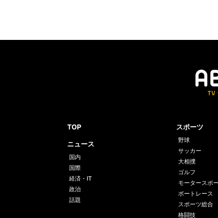
TOP
スポーツ
野球
ニュース
サッカー
国内
大相撲
国際
ゴルフ
経済・IT
モータースポ
政治
ボートレース
話題
スポーツ総合
格闘技