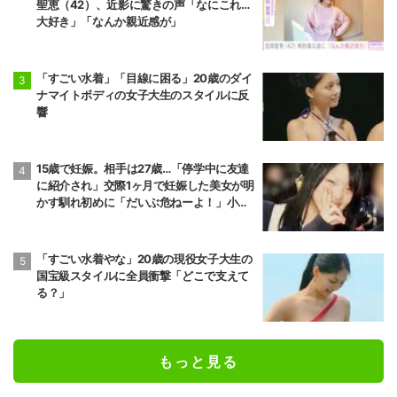
聖恵（42）、近影に驚きの声「なにこれ…
大好き」「なんか親近感が」
「すごい水着」「目線に困る」20歳のダイ
ナマイトボディの女子大生のスタイルに反
響
15歳で妊娠。相手は27歳…「停学中に友達
に紹介され」交際1ヶ月で妊娠した美女が明
かす馴れ初めに「だいぶ危ねーよ！」小森
純も絶句
「すごい水着やな」20歳の現役女子大生の
国宝級スタイルに全員衝撃「どこで支えて
る？」
もっと見る