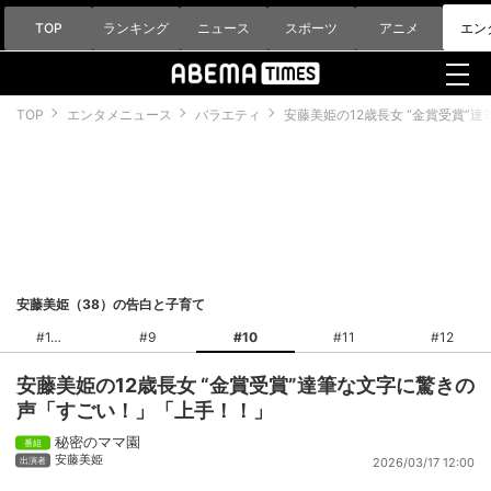
TOP
ランキング
ニュース
スポーツ
アニメ
エン
TOP
エンタメニュース
バラエティ
安藤美姫の12歳長女 “金賞受賞
安藤美姫（38）の告白と子育て
#1
#9
#10
#11
#12
安藤美姫の12歳長女 “金賞受賞”達筆な文字に驚きの
声「すごい！」「上手！！」
秘密のママ園
安藤美姫
2026/03/17 12:00