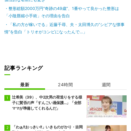
整形総額2000万円“奇跡の49歳”、1番やって良かった整形は
「小陰唇縮小手術」その理由を告白
「私の方が稼いでる」近藤千尋、夫・太田博久の“シビアな懐事
情”を告白「トリオがコンビになったんで…」
記事ランキング
最新
24時間
週間
辻希美（39）、中2次男の荷造りをする様
子に賛否の声「すんごい過保護…」「全部
ママが準備してくれるんだ」
「わぁ!!おっきい!!」いきものがかり・吉岡