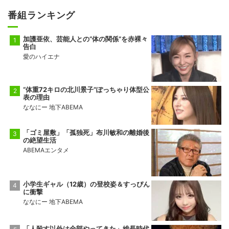
番組ランキング
加護亜依、芸能人との“体の関係”を赤裸々
告白
愛のハイエナ
“体重72キロの北川景子”ぽっちゃり体型公
表の理由
ななにー 地下ABEMA
「ゴミ屋敷」「孤独死」布川敏和の離婚後
の絶望生活
ABEMAエンタメ
小学生ギャル（12歳）の登校姿＆すっぴん
に衝撃
ななにー 地下ABEMA
「人殺す以外は全部やってきた」総長時代