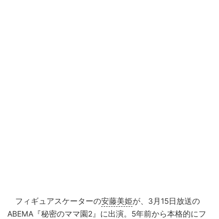
フィギュアスケーターの
安藤美姫
が、3月15日放送の
ABEMA
『
秘密のママ園
2』に出演。5年前から本格的にフ