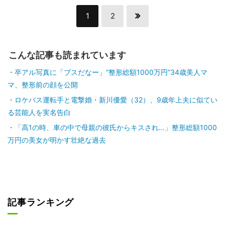
1
2
こんな記事も読まれています
卒アル写真に「ブスだなー」“整形総額1000万円”34歳美人マ
マ、整形前の顔を公開
ロケバス運転手と電撃婚・新川優愛（32）、9歳年上夫に似てい
る芸能人を実名告白
「高1の時、車の中で母親の彼氏からキスされ…」整形総額1000
万円の美女が明かす壮絶な過去
記事ランキング