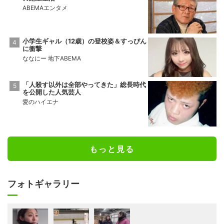
ABEMAエンタメ
小学生ギャル（12歳）の登校姿＆すっぴん
に衝撃
ななにー 地下ABEMA
「人殺す以外は全部やってきた」総長時代
を公開した人気芸人
愛のハイエナ
もっと見る
フォトギャラリー