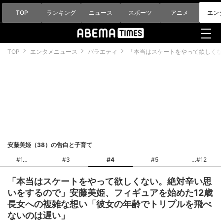
TOP
ランキング
ニュース
スポーツ
アニメ
エン
TOP
エンタメニュース
バラエティ
「本当はスケートをやって欲しく
安藤美姫（38）の告白と子育て
#1
#3
#4
#5
#12
「本当はスケートをやって欲しくない。絶対辛い思
いをするので」安藤美姫、フィギュアを始めた12歳
長女への複雑な想い「彼女の年齢でトリプルを飛べ
ないのは遅い」