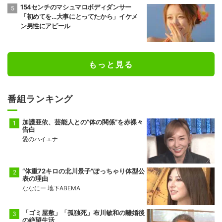
154センチのマシュマロボディダンサー
「初めてを…大事にとってたから」イケメ
ン男性にアピール
もっと見る
番組ランキング
加護亜依、芸能人との“体の関係”を赤裸々
告白
愛のハイエナ
“体重72キロの北川景子”ぽっちゃり体型公
表の理由
ななにー 地下ABEMA
「ゴミ屋敷」「孤独死」布川敏和の離婚後
の絶望生活