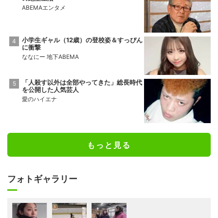
ABEMAエンタメ
小学生ギャル（12歳）の登校姿＆すっぴん
に衝撃
ななにー 地下ABEMA
「人殺す以外は全部やってきた」総長時代
を公開した人気芸人
愛のハイエナ
もっと見る
フォトギャラリー