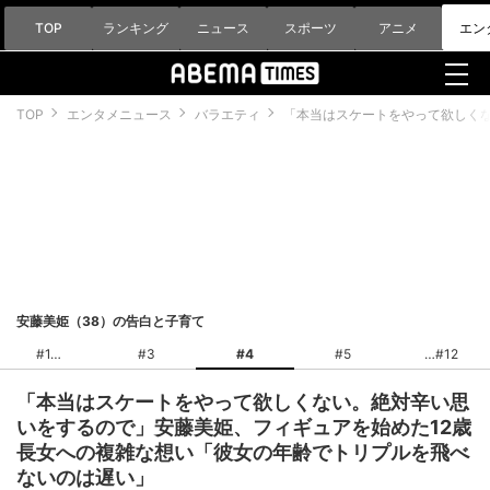
TOP
ランキング
ニュース
スポーツ
アニメ
エン
TOP
エンタメニュース
バラエティ
「本当はスケートをやって欲しく
安藤美姫（38）の告白と子育て
#1
#3
#4
#5
#12
「本当はスケートをやって欲しくない。絶対辛い思
いをするので」安藤美姫、フィギュアを始めた12歳
長女への複雑な想い「彼女の年齢でトリプルを飛べ
ないのは遅い」