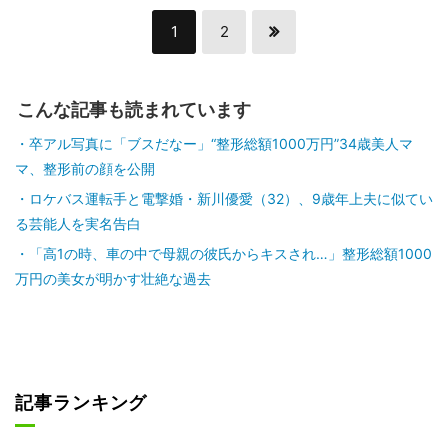
1
2
こんな記事も読まれています
卒アル写真に「ブスだなー」“整形総額1000万円”34歳美人マ
マ、整形前の顔を公開
ロケバス運転手と電撃婚・新川優愛（32）、9歳年上夫に似てい
る芸能人を実名告白
「高1の時、車の中で母親の彼氏からキスされ…」整形総額1000
万円の美女が明かす壮絶な過去
記事ランキング