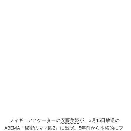
フィギュアスケーターの
安藤美姫
が、3月15日放送の
ABEMA
『
秘密のママ園
2』に出演。5年前から本格的にフ