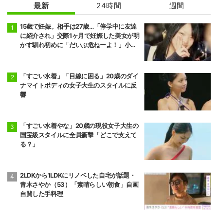
最新
24時間
週間
15歳で妊娠。相手は27歳…「停学中に友達
に紹介され」交際1ヶ月で妊娠した美女が明
かす馴れ初めに「だいぶ危ねーよ！」小森
純も絶句
「すごい水着」「目線に困る」20歳のダイ
ナマイトボディの女子大生のスタイルに反
響
「すごい水着やな」20歳の現役女子大生の
国宝級スタイルに全員衝撃「どこで支えて
る？」
2LDKから1LDKにリノベした自宅が話題・
青木さやか（53）「素晴らしい朝食」自画
自賛した手料理