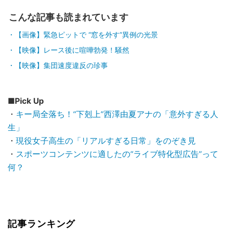
こんな記事も読まれています
【画像】緊急ピットで “窓を外す”異例の光景
【映像】レース後に喧嘩勃発！騒然
【映像】集団速度違反の珍事
■Pick Up
・
キー局全落ち！“下剋上”西澤由夏アナの「意外すぎる人
生」
・
現役女子高生の「リアルすぎる日常」をのぞき見
・
スポーツコンテンツに適したの“ライブ特化型広告”って
何？
記事ランキング