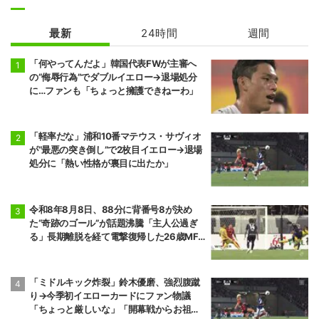
最新
24時間
週間
「何やってんだよ」韓国代表FWが主審へ
の“侮辱行為”でダブルイエロー→退場処分
に…ファンも「ちょっと擁護できねーわ」
「軽率だな」浦和10番マテウス・サヴィオ
が“最悪の突き倒し”で2枚目イエロー→退場
処分に「熱い性格が裏目に出たか」
令和8年8月8日、88分に背番号8が決め
た“奇跡のゴール”が話題沸騰「主人公過ぎ
る」長期離脱を経て電撃復帰した26歳MF
の鮮烈弾に「涙出てきた」
「ミドルキック炸裂」鈴木優磨、強烈腹蹴
り→今季初イエローカードにファン物議
「ちょっと厳しいな」「開幕戦からお祖母