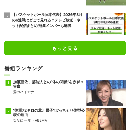
様に怒られる」
【バスケットボール日本代表】2026年8月
の6連戦はどこで見れる？テレビ放送・ネ
ット配信まとめ 招集メンバーも解説
もっと見る
番組ランキング
加護亜依、芸能人との“体の関係”を赤裸々
告白
愛のハイエナ
“体重72キロの北川景子”ぽっちゃり体型公
表の理由
ななにー 地下ABEMA