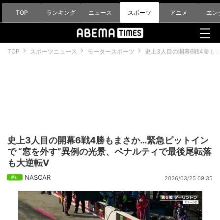
TOP
ランキング
ニュース
スポーツ
アニメ
エン
TOP
スポーツニュース
モータースポーツ
史上3人目の開幕6戦4勝も
史上3人目の開幕6戦4勝もまさか…緊急ピットイン
で “窓を外す”異例の光景、ペナルティで最後尾転落
も大逆転V
NASCAR
2026/03/25 09:35