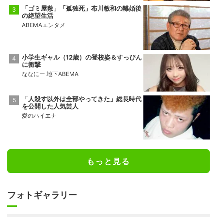
「ゴミ屋敷」「孤独死」布川敏和の離婚後
の絶望生活
ABEMAエンタメ
小学生ギャル（12歳）の登校姿＆すっぴん
に衝撃
ななにー 地下ABEMA
「人殺す以外は全部やってきた」総長時代
を公開した人気芸人
愛のハイエナ
もっと見る
フォトギャラリー