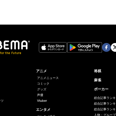
Face
Twi
book
er
アニメ
将棋
アニメニュース
麻雀
コミック
ポーカー
グッズ
声優
総合記事ランキ
ーツ
Vtuber
総合記事ランキ
エンタメ
総合記事ランキ
人物・グループ