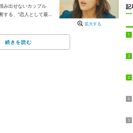
踏み出せないカップル
記
断する、"恋人として最
。
拡大する
女に放った「嘘をつかな
き直り発言を受け、スタ
続きを読む
頼を取り戻す術はある
「ワシなんて信頼を失い
ら切り出し、「こういう
よ信頼ってやっぱり」と