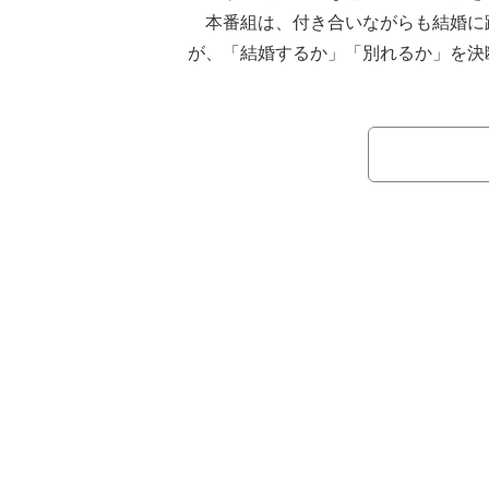
本番組は、付き合いながらも結婚に
が、「結婚するか」「別れるか」を決
後"の旅行に密着するリアリティ番組
番組内でバツ2経営者のケンシが彼
いとうまくいかないじゃん」という開
ジオの話題は「過去の恋愛で失った信
か？」というテーマへ。ヒコロヒーは
まくりでしたけどね」と苦笑いしなが
人間なんて、もう取り戻せないんです
自虐的に語り始めた。