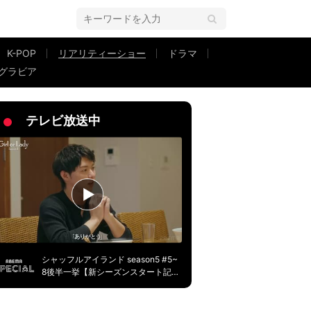
K-POP
リアリティーショー
ドラマ
グラビア
に彼氏にボコボコに」
テレビ放送中
シャッフルアイランド season5 #5~
8後半一挙【新シーズンスタート記
念】