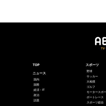
TOP
スポーツ
野球
ニュース
サッカー
国内
大相撲
国際
ゴルフ
経済・IT
モータースポ
政治
ボートレース
話題
スポーツ総合