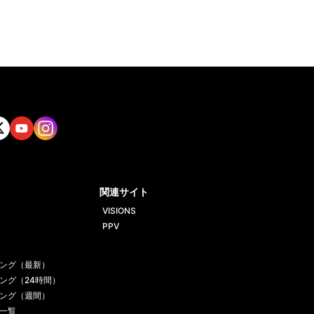
tt
Yout
Insta
ube
gram
関連サイト
VISIONS
PPV
ング（最新）
ング（24時間）
ング（週間）
一覧