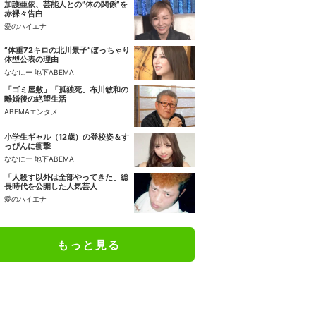
加護亜依、芸能人との“体の関係”を
赤裸々告白
愛のハイエナ
“体重72キロの北川景子”ぽっちゃり
体型公表の理由
ななにー 地下ABEMA
「ゴミ屋敷」「孤独死」布川敏和の
離婚後の絶望生活
ABEMAエンタメ
小学生ギャル（12歳）の登校姿＆す
っぴんに衝撃
ななにー 地下ABEMA
「人殺す以外は全部やってきた」総
長時代を公開した人気芸人
愛のハイエナ
もっと見る