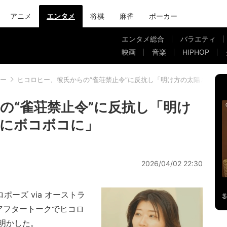
アニメ
エンタメ
将棋
麻雀
ポーカー
エンタメ総合
バラエティ
映画
音楽
HIPHOP
ー
ヒコロヒー、彼氏からの“雀荘禁止令”に反抗し「明け方の太陽ととも
の“雀荘禁止令”に反抗し「明け
氏にボコボコに」
2026/04/02 22:30
ポーズ via オーストラ
アフタートークでヒコロ
明かした。