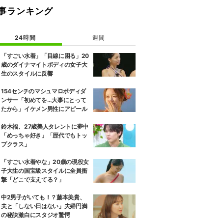
事ランキング
24時間
週間
「すごい水着」「目線に困る」20
歳のダイナマイトボディの女子大
生のスタイルに反響
154センチのマシュマロボディダ
ンサー「初めてを…大事にとって
たから」イケメン男性にアピール
鈴木福、27歳美人タレントに夢中
「めっちゃ好き」「歴代でもトッ
プクラス」
「すごい水着やな」20歳の現役女
子大生の国宝級スタイルに全員衝
撃「どこで支えてる？」
中2男子がいても！？藤本美貴、
夫と「しない日はない」夫婦円満
の秘訣激白にスタジオ驚愕