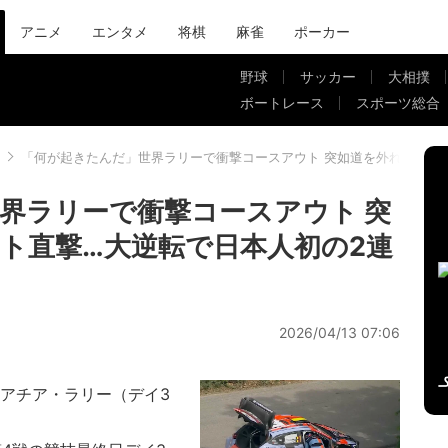
アニメ
エンタメ
将棋
麻雀
ポーカー
野球
サッカー
大相撲
ボートレース
スポーツ総合
「何が起きたんだ」世界ラリーで衝撃コースアウト 突如道を外れコンク
界ラリーで衝撃コースアウト 突
ト直撃…大逆転で日本人初の2連
2026/04/13 07:06
ロアチア・ラリー（デイ3