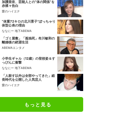
加護亜依、芸能人との“体の関係”を
赤裸々告白
愛のハイエナ
“体重72キロの北川景子”ぽっちゃり
体型公表の理由
ななにー 地下ABEMA
「ゴミ屋敷」「孤独死」布川敏和の
離婚後の絶望生活
ABEMAエンタメ
小学生ギャル（12歳）の登校姿＆す
っぴんに衝撃
ななにー 地下ABEMA
「人殺す以外は全部やってきた」総
長時代を公開した人気芸人
愛のハイエナ
もっと見る