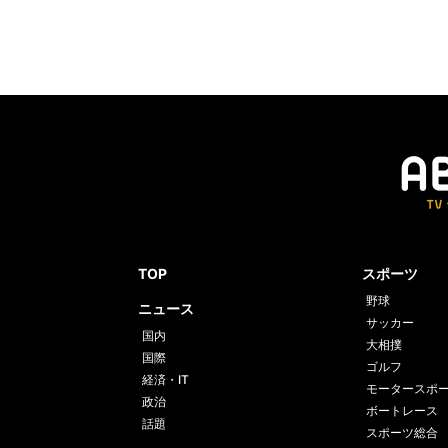
TOP
スポーツ
野球
ニュース
サッカー
国内
大相撲
国際
ゴルフ
経済・IT
モータースポ
政治
ボートレース
話題
スポーツ総合