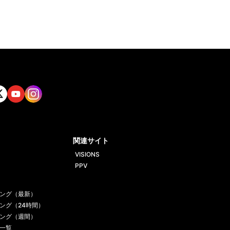
tt
Yout
Insta
ube
gram
関連サイト
VISIONS
PPV
ング（最新）
ング（24時間）
ング（週間）
一覧