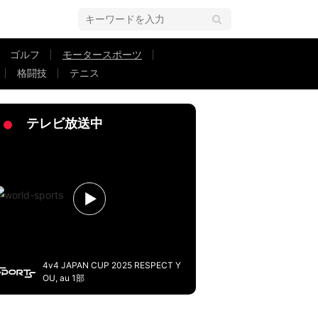
ゴルフ
モータースポーツ
格闘技
テニス
リート直撃…大逆転で日本人初の2連勝が決まった劇的瞬間
テレビ放送中
4v4 JAPAN CUP 2025 RESPECT Y
OU, au 1部