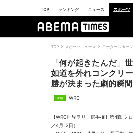
TOP
ランキング
ニュース
スポーツ
TOP
スポーツニュース
モータースポーツ
「何が起きたんだ」世
如道を外れコンクリー
勝が決まった劇的瞬間
WRC
【WRC世界ラリー選手権】第4戦 ク
／4月12日）