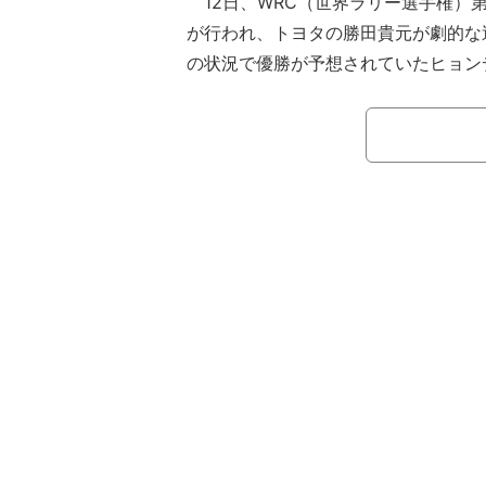
12日、WRC（世界ラリー選手権）第
が行われ、トヨタの勝田貴元が劇的な
の状況で優勝が予想されていたヒョン
ルは、誰もが自分の目を疑うようなア
った。
競技最終日の最終SS20を迎えた時
年のドライバーズチャンピオン、ヌー
ルフィン・エバンスやオリバー・ソル
リタイアとなっており、総合2位につ
ったが、ヌービルとのタイム差は1分1
くのは難しい差である。