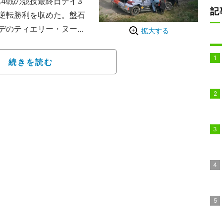
4戦の競技最終日デイ3
記
逆転勝利を収めた。盤石
デのティエリー・ヌービ
拡大する
クシデントで失速してい
続きを読む
点での暫定トップは、一昨
ビルだった。トヨタのエ
ベルグは前日までにデイ
けていたのは勝田貴元だ
5秒と普通に走って追い抜