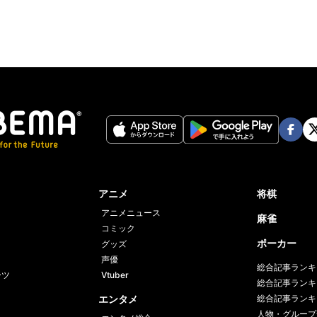
Face
Twi
book
er
アニメ
将棋
アニメニュース
麻雀
コミック
ポーカー
グッズ
声優
総合記事ランキ
ーツ
Vtuber
総合記事ランキ
エンタメ
総合記事ランキ
人物・グループ