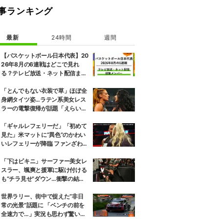
事ランキング
最新
24時間
週間
【バスケットボール日本代表】20
26年8月の6連戦はどこで見れ
る？テレビ放送・ネット配信まと
め 招集メンバーも解説
「とんでもない衣装で草」ほぼ全
身網タイツ姿…ラテン系美女レス
ラーの電撃復帰が話題「えらいセ
クシー」
「ギャルレフェリーだ」「初めて
見た」米マットに“異色”のかわい
いレフェリーが降臨 ファンざわめ
き
「下はビキニ」サーファー美女レ
スラー、颯爽と援軍に駆け付ける
も“チラ見せ”ダウン…衝撃の結末
にファン騒然
世界ラリー、街中で捉えた“非日
常の光景”話題に 「ベンチの前を
全速力で…」実況も思わず驚いた