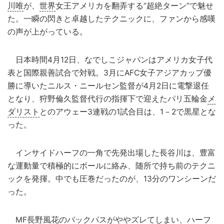
川唯
が、
世界
女王アメリカを翻弄する“超絶ターン”で魅せ
た。一瞬の閃きと卓越したテクニックに、ファンから感嘆
の声が上がっている。
日本時間4月12日、なでしこジャパンはアメリカ女子代
表と国際親善試合で対戦。3月にAFC女子アジアカップ優
勝に導いたニルス・ニールセン監督が4月2日に電撃退任
となり、狩野倫久監督代行の指揮下で迎えたパリ五輪金
メ
ダリスト
とのアウェー3連戦の1試合目は、1－2で黒星とな
った。
インサイドハーフの一角で先発出場した長谷川は、豊富
な運動量で積極的にボールに絡み、随所で持ち前のテクニ
ックを発揮。中でも圧巻だったのが、13分のワンシーンだ
った。
MF長野風花のバックパスがややズレてしまい、ハーフ