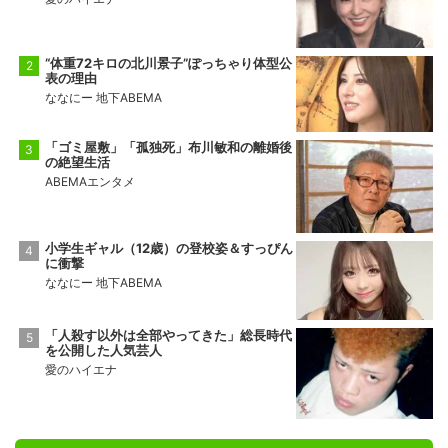
“体重72キロの北川景子”ぽっちゃり体型公
表の理由
ななにー 地下ABEMA
「ゴミ屋敷」「孤独死」布川敏和の離婚後
の絶望生活
ABEMAエンタメ
小学生ギャル（12歳）の登校姿＆すっぴん
に衝撃
ななにー 地下ABEMA
「人殺す以外は全部やってきた」総長時代
を公開した人気芸人
愛のハイエナ