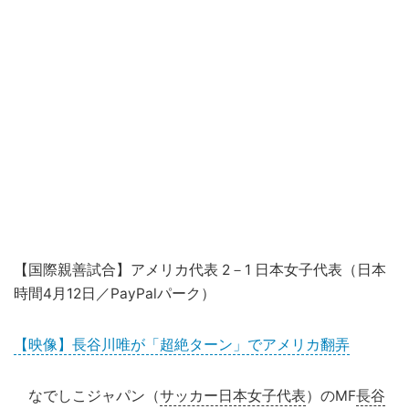
【国際親善試合】アメリカ代表 2－1 日本女子代表（日本
時間4月12日／PayPalパーク）
【映像】長谷川唯が「超絶ターン」でアメリカ翻弄
なでしこジャパン（
サッカー日本女子代表
）のMF
長谷