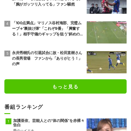
「腕がガッツリ入ってる」ファン騒然
「100点満点」マリノス谷村海那、完璧ム
ーブ→“裏抜け弾”「これぞ9番」「興奮す
る！」相手守備のギャップを狙う”斜めの抜
け出し”
永井秀樹氏の引退試合に故・松田直樹さん
の長男登場 ファンから「ありがとう！」
の声
もっと見る
番組ランキング
加護亜依、芸能人との“体の関係”を赤裸々
告白
愛のハイエナ