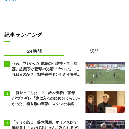
記事ランキング
24時間
週間
うぉ、マジか…？ 鹿島の守護神・早川友
基、超反応で“衝撃の光景”「ヤバい」「こ
れ触るのか？」相手選手ドン引き→右手一
本“スーパーセーブ”
「何やってんだ！？」鈴木優磨に“祖母
が”ブチギレ 「家に入るのに10分くらいか
かった」初退場の裏話にスタジオ爆笑
「そりゃ怒る」鈴木優磨、マリノスDFと一
触即発！「またばあちゃんに怒られるぞ」