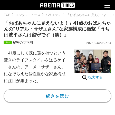
TOP
エンタメニュース
バラエティ
「おばあちゃんに見えないよ！」4
「おばあちゃんに見えないよ！」41歳のおばあちゃ
んの“リアル・サザエさん”な家族構成に衝撃「うち
は波平さんは留守です（笑）」
秘密のママ園
2026/04/20 07:34
41歳にして既に孫を持つという
驚きのライフスタイルを送るケイ
コさんの、アニメ「サザエさん」
になぞらえた個性豊かな家族構成
拡大する
に注目が集まった。
4月19日放送のABEMA『秘密の
ママ園2』内の人気企画「のぞき
続きを読む
見！隣のママ」では、滋賀県彦根
市で10トンダンプの運転手として