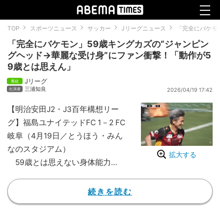
TOP
スポーツニュース
サッカー
Jリーグニュース
「完全にバケモ
「完全にバケモン」59歳キングカズの“ジャンピン
グヘッド→華麗な受け身”にファン衝撃！「動作が5
9歳とは思えん」
Jリーグ
三浦知良
2026/04/19 17:42
【明治安田J2・J3百年構想リー
グ】福島ユナイテッドFC 1－2 FC
岐阜（4月19日／とうほう・みん
なのスタジアム）
拡大する
59歳とは思えない身体能力
に、スタジアムとSNSが大きくど
よめいた。福島ユナイテッドFC
続きを読む
に所属する元日本代表FWの三浦
知良が、華麗なジャンピングヘッ