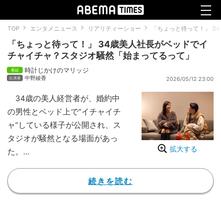
TOP
エンタメニュース
リアリティーショー
「ちょっと待って！」 3
「ちょっと待って！」 34歳美人社長がベッドでイ
チャイチャ？スタジオ騒然「始まってるって」
時計じかけのマリッジ
中野綾香
2026/05/12 23:00
34歳の美人経営者が、婚約中
の男性とベッド上で“イチャイチ
ャ”している様子が公開され、ス
タジオが騒然となる場面があっ
拡大する
た。
5月12日、ABEMA『時計じかけ
のマリッジ』の第3話が公開され
続きを読む
た。同番組は、婚活初心者の美女
3人が30日後に行われる結婚式ま
でのタイムリミットの中で、平均