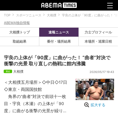
TOP
スポーツニュース
大相撲
宇良の上体が「90度」に曲がった！ “
ABEMA独自情報
大相撲トップ
速報ニュース
力士プロフィール
取組結果
番付・場所結果
本場所・巡業日程
宇良の上体が「90度」に曲がった！ “曲者”対決で
衝撃の光景 取り直しの熱戦に館内沸騰
大相撲
2026/05/17 19:43
＜大相撲五月場所＞◇中日◇17日
◇東京・両国国技館
角界の“曲者”対決で前頭十一枚
目・宇良（木瀬）の上体が「90
拡大する
度」に曲がる衝撃の光景が繰り広
げられた。土俵際で驚異の粘りを